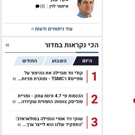
|
איתמר לוין
(3)
עוד ניתוחים ודעות
הכי נקראות במדור
היום
השבוע
החודש
1
קת׳י ווד מגדילה את ההימור על
ספייסX ו־TSMC - ומוכרת מניות...
2
הכנסות פי 4.7 ורווח עתק - ומניית
סנדיסק צונחת: התחזית שקיררה...
3
שוקי ניר אחרי הנפילה בסולאראדג':
"התפקיד שלנו הוא לייצר ערך...