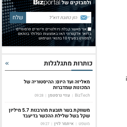
ולמבזקים של
אני מאשר קבלת ניוזלטרים ודיוורים פרסומיים
בדואר אלקטרוני ו/או באמצעות הסלולר בהתאם
למפורט בסעיף 10 בתנאי השימוש
כותרות מתגלגלות
ק
מאליזה ועד היום: ההיסטוריה של
המכונות שמדברות
BizTech
עוזי גרסטמן
09:28
|
|
משווקת בשר תובעת מהרבנות 5.7 מיליון
שקל בשל שלילת ההכשר בדיעבד
משפט
איתמר לוין
09:27
|
|