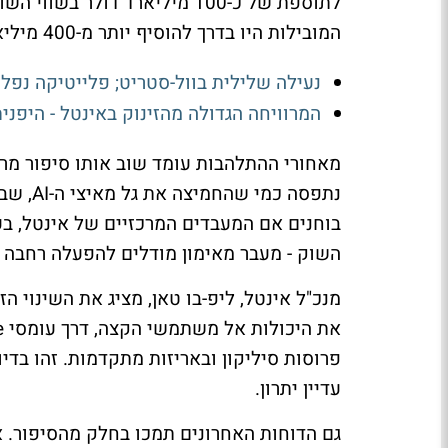
המובילות היו בדרך להוסיף יותר מ-400 מיליארד דולר לשווי השוק שלהן ביום אחד.
נעילה שלילית בוול-סטריט; פלייטיקה נפלה ב-15%, טאואר קפצה
המרוויחה הגדולה מהזינוק באינטל - היפני
מאחורי ההתלהבות עומד שוב אותו סיפור מרכ
נתפסה 
בוחנים אם המעבדים המרכזיים של אינטל, ב
השוק - מעבר מאימון מודלים להפעלה רחבה של 
מנכ"ל אינטל, ליפ-בו טאן, מציג את השינוי ה
פרוסות סיליקון ובאריזות מתקדמות. זהו ב
עדיין יתרון.