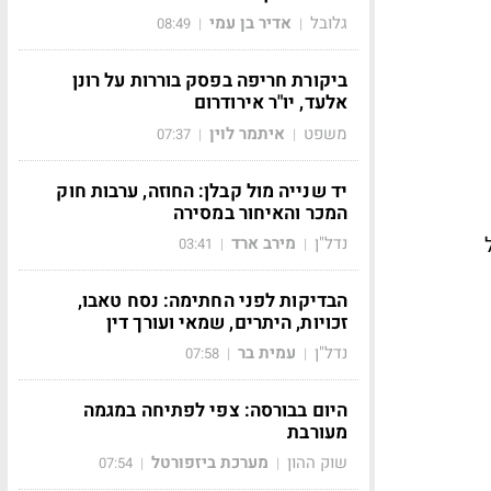
גלובל
אדיר בן עמי
08:49
|
|
ביקורת חריפה בפסק בוררות על רונן
אלעד, יו"ר אירודרום
משפט
איתמר לוין
07:37
|
|
יד שנייה מול קבלן: החוזה, ערבות חוק
המכר והאיחור במסירה
נדל"ן
מירב ארד
03:41
|
|
הבדיקות לפני החתימה: נסח טאבו,
זכויות, היתרים, שמאי ועורך דין
נדל"ן
עמית בר
07:58
|
|
היום בבורסה: צפי לפתיחה במגמה
מעורבת
שוק ההון
מערכת ביזפורטל
07:54
|
|