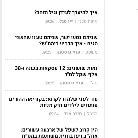
איך להיערך לעידן וגיל הזהב?
ניתוח טכני
זיו סגל
09:26
|
|
שניהם נסעו ישר, שניהם טענו שהשני
הגיח - איך הכריע ביהמ"ש?
משפט
עוזי גרסטמן
09:25
|
|
נאות שושנים: 12 עסקאות בשנה ו-38
אלף שקל למ"ר
נדל"ן
עוזי גרסטמן
09:25
|
|
עוד לפני שלמדו לקרוא: בקוריאה ההורים
פותחים לילדים תיק מניות
גלובל
מירב ארד
09:04
|
|
הין קרוב לשפל של ארבעה עשורים:
ארה״ב ויפן בחזית משותפת במט״ח