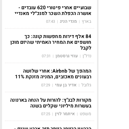
שבועיים אחרי פיטורי 620 עובדים -
אושרה הכפלת השכר למנכ״לי מאנדיי
בארץ
מנדי הניג
07:43
|
|
84 אלף דירות מחפשות קונה: כך
חושפים את המחיר האמיתי שהיזם מוכן
לקבל
נדל"ן
עוזי גרסטמן
07:31
|
|
המהפך של Airbnb: אחרי שלושה
רבעונים מאכזבים, המניה מזנקת 11%
גלובל
אדיר בן עמי
07:29
|
|
מקורות לבג"ץ: להורות על הנחה בארנונה
בעשרות מיליוני שקלים בשנה
משפט
איתמר לוין
07:25
|
|
הרבעון הרווחי ביותר מזה ארבע שנים -