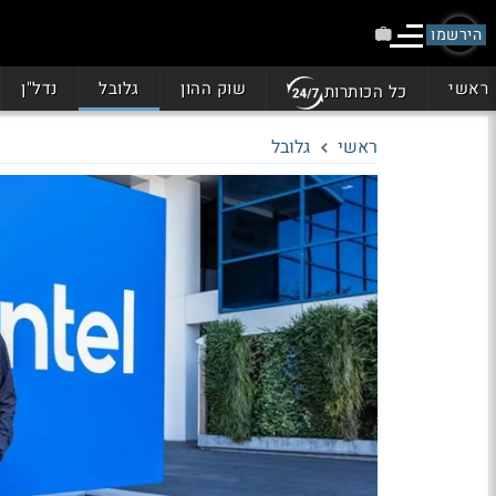
הירשמו
ראשי
שוק ההון
גלובל
נדל"ן
כל הכותרות
ראשי
גלובל