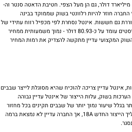
למניה, מעל התחזיות, ועל הכנסות של 13.58 מיליארד דולר, גם הן מעל הצפי. חטיבת הדאטה סנטר וה-
 החברה חוזר להיות רלוונטי בשוק שממוקד בבינה
ררת גם חששות. אינטל נסחרת לפי מכפיל רווח עתידי של
כ-119, בעוד שמחיר היעד הממוצע של האנליסטים עומד על כ-80.93 דולר - נמוך משמעותית ממחיר
שוק המקצועי עדיין מתקשה להצדיק את רמות המחיר
 אינטל עדיין צריכה להוכיח שהיא מסוגלת לייצר שבבים
בקצב ובעלות שיתחרו ב-TSMC. לפי הערכות בשוק, עלות הייצור של אינטל עדיין גבוהה
ר בגלל שיעור נמוך יותר של שבבים תקינים בכל מחזור
ייצור. באינטל אמנם מדווחים על שיפור בתהליך הייצור החדש 18A, אך החברה עדיין לא נמצאת ברמה
סגר.