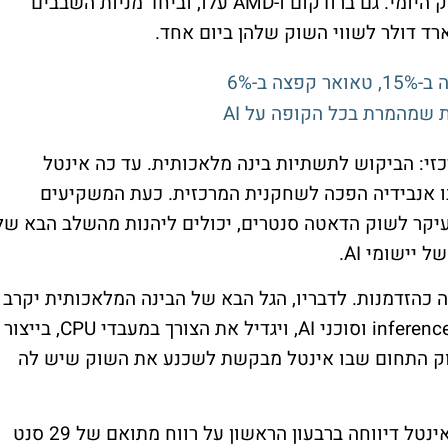
לתוספת של כ-100 מיליארד דולר בשווי השוק היומי. גם ברודקום ו-AMD עלו, וביחד מניות השבבים
 ב-6%
ת שמהמרת בכל הקופה על AI
זי: הביקוש לתשתיות בינה מלאכותית. עד כה אינטל
כמי שהחמיצה את גל מאיצי ה-AI, שבו אנבידיה הפכה לשחקנית המרכזית. כעת המשקיעים
עיקר לשוק הדאטה סנטרים, יכולים ליהנות מהשלב הבא של
יישומי AI.
זה כהזדמנות. לדבריו, הגל הבא של הבינה המלאכותית יקרב
את היכולות אל משתמשי הקצה, דרך עומסי inference וסוכני AI, ויגדיל את הצורך במעבדי CPU, בייצור
דיוק התחום שבו אינטל מבקשת לשכנע את השוק שיש לה
גם הדוחות האחרונים תמכו בחלק מהסיפור. אינטל דיווחה ברבעון הראשון על רווח מתואם של 29 סנט