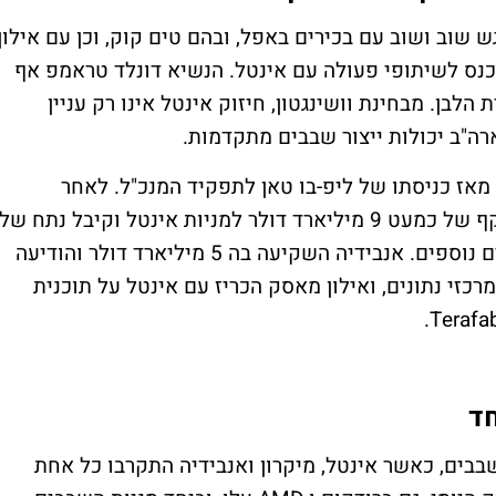
 שוב ושוב עם בכירים באפל, ובהם טים קוק, וכן עם אילון
כנס לשיתופי פעולה עם אינטל. הנשיא דונלד טראמפ אף
לבן. מבחינת וושינגטון, חיזוק אינטל אינו רק עניין
ה"ב יכולות ייצור שבבים מתקדמות.
מאז כניסתו של ליפ-בו טאן לתפקיד המנכ"ל. לאחר
שממשל טראמפ המיר מענקים פדרליים בהיקף של כמעט 9 מיליארד דולר למניות אינטל וקיבל נתח של
כ-10% בחברה, אינטל הצליחה למשוך שותפים נוספים. אנבידיה השקיעה בה 5 מיליארד דולר והודיעה
כזי נתונים, ואילון מאסק הכריז עם אינטל על תוכנית
שבבים, כאשר אינטל, מיקרון ואנבידיה התקרבו כל אחת