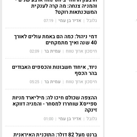
והמניה צנחה: מה קרה לענקית
המשכנתאות רוקט?
גלובל
אדיר בן עמי
07:19
|
|
דמי ניהול: כמה הם באמת עולים לאורך
40 שנה ואיך מתמקחים
חיסכון ארוך טווח
עמית בר
02:09
|
|
ניוד, איחוד חשבונות והכספים האבודים
בהר הכסף
חיסכון ארוך טווח
עמית בר
05:25
|
|
ההצפה שכולם חיכו לה: מיליארד מניות
ספייסX שוחררו למסחר - והמניה דווקא
זינקה
גלובל
אדיר בן עמי
01:00
|
|
ברנט מעל 82 דולר: התוכנית האיראנית