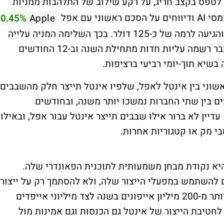
פס בקצב חריג, על רקע שילוב של התלהבות ממניות
 עם אפל
0.45%
Apple
לייצור שבבים. מניית אינטל מזנקת בכ-14% והגיעה לרמה של כ-125 דולר. בכך השלימה המניה עלייה
של יותר מ-100% בתוך חודש אחד, לאחר שכבר רשמה עליות חדות מתחילת השנה וב-12 החודשים
בשיא תוך-יומי רביעי ברציפות.
אשוני בין אינטל לאפל, שלפיו אינטל תייצר חלק מהשבבים
ם בין שתי החברות נמשכו יותר משנה, ובחודשים
עדיין לא ברור אילו שבבים תייצר אינטל עבור אפל, ובאילו
בי מק או קטגוריות אחרות.
יא נקודת מבחן משמעותית לתוכנית הפאונדרי שלה.
 להשתמש במפעלי הייצור שלה, ולא להסתמך רק על ייצור
שבבים שתוכננו בתוך אינטל. אפל, שמוכרת יותר מ-200 מיליון אייפונים בשנה לצד מיליוני אייפדים
לחטיבת הייצור של אינטל גם הכנסות וגם אמינות מול