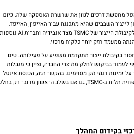
פל מחפשת דרכים לגוון את שרשרת האספקה שלה. כיום
 במידה רבה על TSMC מטייוואן לייצור השבבים שהיא מתכננת עבור האייפון, האייפד,
המק ומוצרים נוספים. אלא שהביקוש הגובר לקיבולת הייצור של TSMC מצד אנבידיה וחברות AI נוספות
תה ממעמד חזק יותר כלקוח מרכזי.
סור בקיבולת ייצור מתקדמת משפיע על פעילותה. טים
 לעמוד בביקוש לחלק ממוצרי החברה, וציין כי מגבלות
ל זמינות דגמי מק מסוימים. בהקשר הזה, הכנסת אינטל
כספקית ייצור נוספת עשויה לסייע לאפל להפחית תלות ב-TSMC, גם אם בשלב הראשון מדובר רק בחל
זי בקידום המהלך