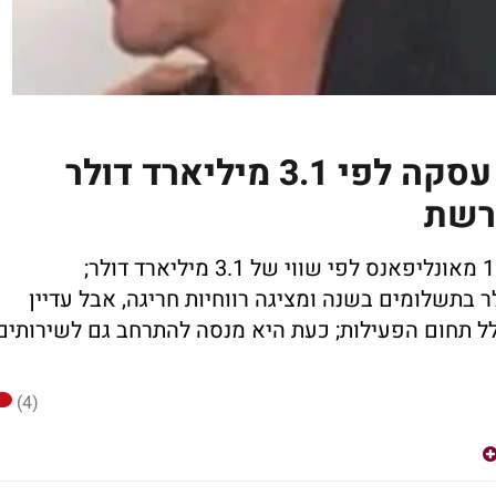
פאקר נכנס לאונליפאנס: עסקה לפי 3.1 מיליארד דולר
ברשת
ג'יימס פאקר צפוי להשתתף ברכישת כ-15% מאונליפאנס לפי שווי של 3.1 מיליארד דולר;
יותר מ-7 מיליארד דולר בתשלומים בשנה ומציגה רווחיות חריגה, אבל עדיין
ל תחום הפעילות; כעת היא מנסה להתרחב גם לשירותים
(4)