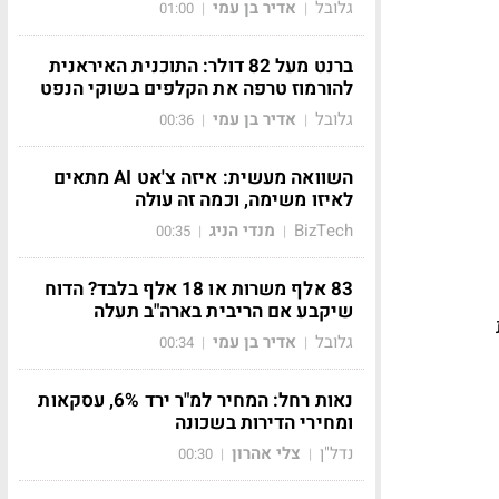
גלובל
אדיר בן עמי
01:00
|
|
ברנט מעל 82 דולר: התוכנית האיראנית
להורמוז טרפה את הקלפים בשוקי הנפט
גלובל
אדיר בן עמי
00:36
|
|
השוואה מעשית: איזה צ'אט AI מתאים
לאיזו משימה, וכמה זה עולה
BizTech
מנדי הניג
00:35
|
|
83 אלף משרות או 18 אלף בלבד? הדוח
שיקבע אם הריבית בארה"ב תעלה
גלובל
אדיר בן עמי
00:34
|
|
נאות רחל: המחיר למ"ר ירד 6%, עסקאות
ומחירי הדירות בשכונה
נדל"ן
צלי אהרון
00:30
|
|