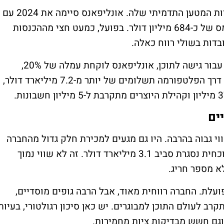
המספרים מסבירים למה יש עניין בחברה למרות המטען התדמיתי שלה. אונליפאנס סיימה את 2024 עם
הכנסות של כ-1.4 מיליארד דולר ורווח לפני מס של כ-684 מיליון דולר. בפועל, כמעט חצי מההכנסות
בדות בשולי רווח כאלה.
המודל פשוט, המשתמשים משלמים ליוצרים עבור גישה לתוכן, אונליפאנס לוקחת עמלה של 20%,
והיוצרים מקבלים 80%. בשנה האחרונה עברו דרך הפלטפורמה תשלומים של יותר מ-7.2 מיליארד דולר,
ים
וי גבוה בהרבה. היו גם מגעים למכירת חלק גדול מהחברה
לפי מספרים גבוהים יותר. בפועל, העסקה הנוכחית נסגרת סביב 3.1 מיליארד דולר. זה לא שווי נמוך
א מספר חריג.
עלת. החברה רווחית מאוד, אבל הרבה גופים מוסדיים,
רב לעולם התוכן למבוגרים. יש כאן סיכון רגולטורי, בעיות
 וגם חשש מבדיקות ציות מחמירות.