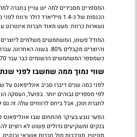
נשארות כרווח. מעט מאוד חברות אינטרנט עו
כשמספר המשתמשים הרשומים כבר עבר 370 מיליון וקהילת היוצרים מתקרבת ל-5 מיליון חשבונות.
שווי נמוך ממה שחשבו לפני שנתי
לפני כמה שנים דיברו סביב אונליפאנס על שו
לחברת תוכן, אבל ביחס לרווחים שלה זה גם ל
הפער נובע בעיקר מהתחום שבו אונליפאנס פו
בנקים ומשקיעים גדולים פשוט לא רוצים להתק
מוניטין, מורכבות מול חברות אשראי ובנקים,