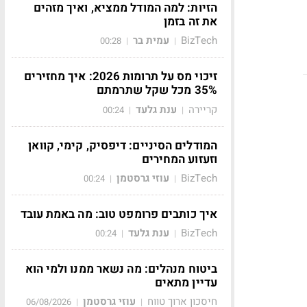
הזיות: למה המודל ממציא, ואיך מזהים
את זה בזמן
BizTech
עמית בר
00:28
|
|
זיכוי מס על תרומות 2026: איך מחזירים
35% מכל שקל שתרמתם
קריירה
ענת גלעד
00:24
|
|
המודלים הסיניים: דיפסיק, קימי, קוואן
וזעזוע המחירים
BizTech
עוזי גרסטמן
00:24
|
|
איך כותבים פרומפט טוב: מה באמת עובד
BizTech
ענת גלעד
00:24
|
|
ביטוח מנהלים: מה נשאר ממנו ולמי הוא
עדיין מתאים
חיסכון ארוך טווח
עוזי גרסטמן
06/08/2026
|
|