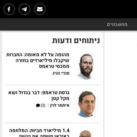
מחשבונים
ניתוחים ודעות
מהומה על לא מאומה: החברות
שיקבלו מיליארדים בחזרה
ממכסי טראמפ
מנדי הניג
גרסת טראמפ: דבר בגדול ושא
מקל קטן
|
איתמר לוין
(3)
1.4 מיליארד חביות: המלחמה
באיראן חשפה את הנשק