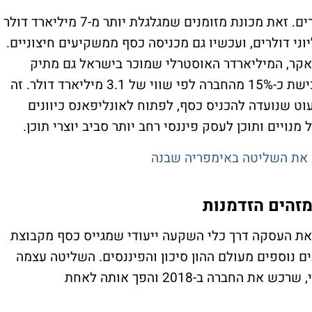
אונליפאנס כבר מזמן לא רק אתר תוכן למבוגרים. זאת מכונת מזומנים שמגלגלת יותר מ-7 מיליארד דולר
ני דולרים, ועכשיו גם מכניסה כסף ממשקיעים חיצוניים.
פאקר, המיליארדר האוסטרלי שמוכר בישראל גם מתיק
1000, צפוי להיות בין המשקיעים שמגבים רכישת כ-15% מהחברה לפי שווי של 3.1 מיליארד דולר. זה
ט שנועדה להכניס כסף, לפתוח לאונליפאנס כיוונים
ויים ותוכן לעסק פיננסי רחב יותר סביב יוצרי תוכן.
 את השליטה באימפריה שבנה
זהים הזדמנות
את העסקה דרך כלי השקעה ייעודי שמגייס כסף מקבוצת
 נוספים מעולם ההון סיכון והפיננסים. השליטה עצמה
נשארת אצל משפחתו של ליאוניד ראדבינסקי, שרכש את החברה ב-2018 והפך אותה לאחת