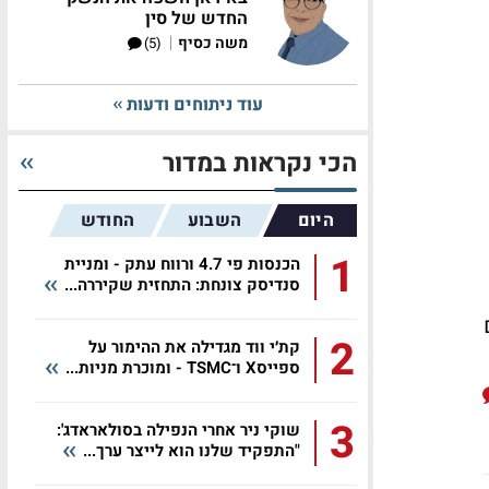
החדש של סין
|
משה כסיף
(5)
עוד ניתוחים ודעות
הכי נקראות במדור
היום
השבוע
החודש
1
הכנסות פי 4.7 ורווח עתק - ומניית
סנדיסק צונחת: התחזית שקיררה...
2
קת׳י ווד מגדילה את ההימור על
ספייסX ו־TSMC - ומוכרת מניות...
3
שוקי ניר אחרי הנפילה בסולאראדג':
"התפקיד שלנו הוא לייצר ערך...