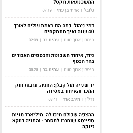
המשכנתאות רוקט?
גלובל
אדיר בן עמי
07:19
|
|
דמי ניהול: כמה הם באמת עולים לאורך
40 שנה ואיך מתמקחים
חיסכון ארוך טווח
עמית בר
02:09
|
|
ניוד, איחוד חשבונות והכספים האבודים
בהר הכסף
חיסכון ארוך טווח
עמית בר
05:25
|
|
יד שנייה מול קבלן: החוזה, ערבות חוק
המכר והאיחור במסירה
נדל"ן
מירב ארד
03:41
|
|
ההצפה שכולם חיכו לה: מיליארד מניות
ספייסX שוחררו למסחר - והמניה דווקא
זינקה