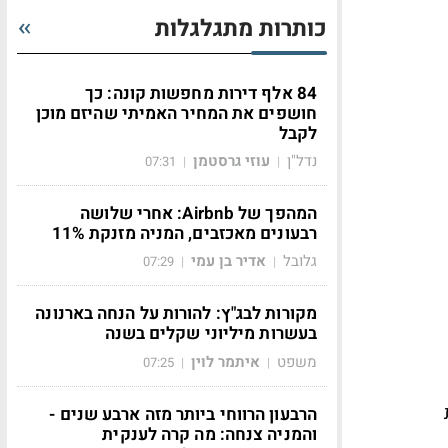
כותרות מתגלגלות
84 אלף דירות מחפשות קונה: כך
חושפים את המחיר האמיתי שהיזם מוכן
לקבל
נדל"ן
עוזי גרסטמן
07:31
|
|
המהפך של Airbnb: אחרי שלושה
רבעונים מאכזבים, המניה מזנקת 11%
גלובל
אדיר בן עמי
07:29
|
|
מקורות לבג"ץ: להורות על הנחה בארנונה
בעשרות מיליוני שקלים בשנה
משפט
איתמר לוין
07:25
|
|
הרבעון הרווחי ביותר מזה ארבע שנים -
והמניה צנחה: מה קרה לענקית