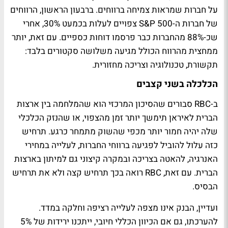
על חברות שמראות צמיחה ברווחים. ברבעון הראשון, הרווחים
של חברות ה-S&P 500 צפויים לעלות בכמעט 30%, אחרי
שכ-88% מהחברות כבר פרסמו דוחות כספיים. עם זאת, יותר
ממחצית מהרווח הכולל מגיעה משלושה סקטורים בלבד:
תקשורת, טכנולוגיה וצריכה מחזורית.
הכלכלה בשני קצבים
ב-RBC סבורים שהסיכון המרכזי הוא שהמלחמה בין ארצות
הברית לאיראן תימשך יותר זמן מהצפוי, או שהנזק הכלכלי
שלה יהיה חמור יותר מכפי שהשוק מתמחר כרגע. תרחיש
כזה עלול להוביל לפגיעה ברווחי החברות, לעלייה במחירי
האנרגיה, להאטה בצריכה ובמקרה קיצוני גם למיתון בארצות
הברית. עם זאת, RBC רואה בכך תרחיש קצה ולא את תרחיש
הבסיס.
ועדיין, הבנק אינו מצפה לעלייה רציפה וחלקה במדד.
להערכתו, גם אם הכיוון הכללי חיובי, ייתכנו ירידות של 5%