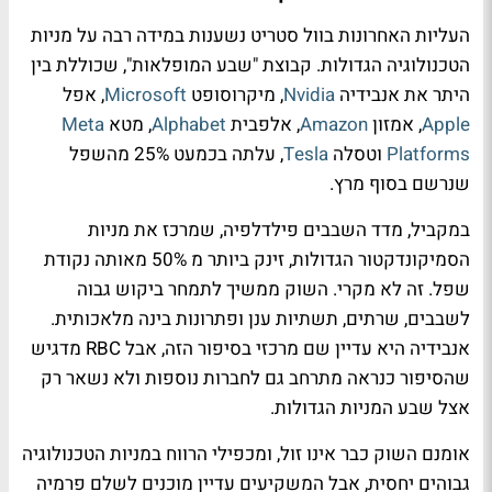
העליות האחרונות בוול סטריט נשענות במידה רבה על מניות
הטכנולוגיה הגדולות. קבוצת "שבע המופלאות", שכוללת בין
היתר את אנבידיה
Nvidia
, מיקרוסופט
Microsoft
, אפל
Apple
, אמזון
Amazon
, אלפבית
Alphabet
, מטא
Meta
Platforms
וטסלה
Tesla
, עלתה בכמעט 25% מהשפל
שנרשם בסוף מרץ.
במקביל, מדד השבבים פילדלפיה, שמרכז את מניות
הסמיקונדקטור הגדולות, זינק ביותר מ 50% מאותה נקודת
שפל. זה לא מקרי. השוק ממשיך לתמחר ביקוש גבוה
לשבבים, שרתים, תשתיות ענן ופתרונות בינה מלאכותית.
אנבידיה היא עדיין שם מרכזי בסיפור הזה, אבל RBC מדגיש
שהסיפור כנראה מתרחב גם לחברות נוספות ולא נשאר רק
אצל שבע המניות הגדולות.
אומנם השוק כבר אינו זול, ומכפילי הרווח במניות הטכנולוגיה
גבוהים יחסית, אבל המשקיעים עדיין מוכנים לשלם פרמיה