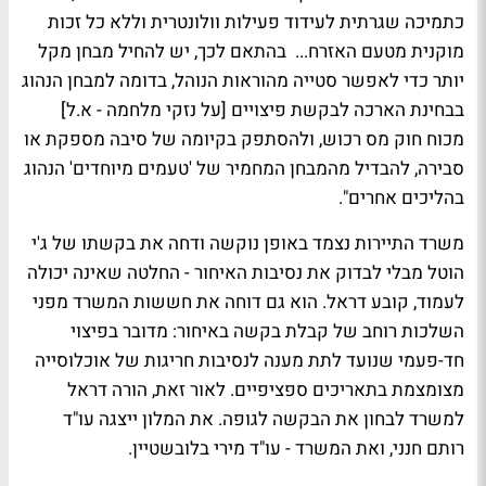
כתמיכה שגרתית לעידוד פעילות וולונטרית וללא כל זכות
מוקנית מטעם האזרח...
בהתאם לכך, יש להחיל מבחן מקל
יותר כדי לאפשר סטייה מהוראות הנוהל, בדומה למבחן הנהוג
בבחינת הארכה לבקשת פיצויים [על נזקי מלחמה - א.ל]
מכוח חוק מס רכוש, ולהסתפק בקיומה של סיבה מספקת או
סבירה, להבדיל מהמבחן המחמיר של 'טעמים מיוחדים' הנהוג
בהליכים אחרים
".
משרד התיירות נצמד באופן נוקשה ודחה את בקשתו של ג'י
הוטל מבלי לבדוק את נסיבות האיחור - החלטה שאינה יכולה
לעמוד, קובע דראל. הוא גם דוחה את חששות המשרד מפני
השלכות רוחב של קבלת בקשה באיחור: מדובר בפיצוי
חד-פעמי שנועד לתת מענה לנסיבות חריגות של אוכלוסייה
מצומצמת בתאריכים ספציפיים. לאור זאת, הורה דראל
למשרד לבחון את הבקשה לגופה. את המלון ייצגה עו"ד
רותם חנני, ואת המשרד - עו"ד מירי בלובשטיין.