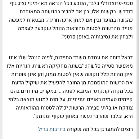
טכני-פרוצדורלי בלבד, הנובע ככל הנראה מאי-מינוי נציג גוף
כנדרש. בקשות אלו, בין אם להכיר בהגשתה המאוחרת
כהגשה במועד ובין אם למתן ארכה חריגה, מבטאות למעשה
פנייה מהרשות לסטות מהוראות הנוהל שקבעה לעצמה
ולבחון את נסיבותיה באופן פרטני".
דראל דוחה את עמדת משרד התיירות, לפיה הנוהל שלו אינו
מאפשר סטייה כלשהו: "
בשונה מחקיקה ראשית, הנחיות אלו
אינן מהוות כלל נוקשה שאין לסטות ממנו, והן אינן פוטרות
את הרשות המוסמכת מן החובה להפעיל את שיקול הדעת
בכל מקרה קונקרטי המובא לפניה
...
במקרים מיוחדים בהם
קיימים טעמים ראויים וענייניים, על מנת למנוע תוצאה בלתי
צודקת או בלתי סבירה, הרשות יכולה לסטות מהוראותיה
היא, ובלבד שהדבר נעשה באופן שקוף ומנומק
".
רוצים להתעדכן בכל מה שקורה
בחרבות ברזל