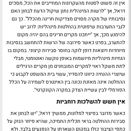
אין זה פשוט לסטות מהעקרונות המחייבים את הכל, מסכים
דראל, אך "
לרשות המינהלית נתון שיקול הדעת לבחון האם
נסיבותיו של מקרה מסוים מצדיקות חריגה מהכלל
". כך גם
לגבי התערבות שיפוטית בהחלטות מינהליות: לרוב יש
להימנע מכך, אך "
ייתכנו מקרים חריגים בהם יהיה מקום
להתערב, בפרט כאשר סירובה של הרשות להתחשב בנסיבות
מיוחדות ויוצאות דופן לוקה בחוסר סבירות קיצוני. במקום בו
הנחיות מינהליות מיושמות באופן נוקשה ואוטומטי, מבלי
לתת משקל ראוי למקרים המובחנים מן מקרים הרגילים
שיוצרי ההנחיה כיוונו להסדיר, עשוי בית המשפט לקבוע כי
ההחלטה אינה מאזנת נכונה בין האינטרס לשמירה על הכלל
הפורמלי לבין עשיית הצדק במקרה הקונקרטי
".
אין חשש להשלכות רוחביות
כאשר מדובר בפיצוי למלונות, ממשיך דראל, "
יש לבחון את
סבירות ההחלטה בראי תכלית התמיכה, שהיא פיזור הנזק על
כתפי הציבור כולו במקום השארתו על הנפגעים בלבד, ולא