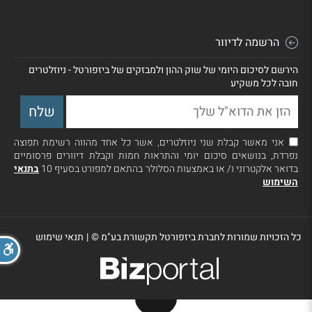
הרשמה לדיוור
הירשם לסיכום היומי של שוק ההון ולמבזקים של ביזפורטל - ניוזלטרים
חובה לכל משקיע
אני מאשר קבלת שני ניוזלטרים, אשר כל אחד מהווה רשימת תפוצה
נפרדת, בנושאים סיכום יומי והתראות חמות וקבלת דיוורים פרסומיים
בדואר אלקטרוני ו/ או באמצעות הסלולר בהתאם למפורט בסעיף 10
בתנאי
השימוש
כל הזכויות שמורות לחברת ביזפורטל תקשורת בע"מ ©
|
תנאי שימוש