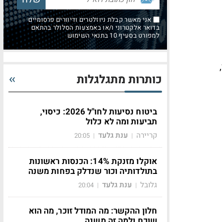
אני מאשר קבלת ניוזלטרים ודיוורים פרסומיים
בדואר אלקטרוני ו/או באמצעות הסלולר בהתאם
למפורט בסעיף 10 בתנאי השימוש
כותרות מתגלגלות
ביטוח נסיעות לחו"ל 2026: כיסוי,
תביעות ומה לא כלול
קריירה
ענת גלעד
20:05
|
|
אוקלו מזנקת 14%: הכנסות ראשונות
בתולדותיה וכור שנדלק בפחות משנה
גלובל
ענת גלעד
20:04
|
|
חלון ההקשר: מה המודל זוכר, מה הוא
שוכח ולמה זה משנה