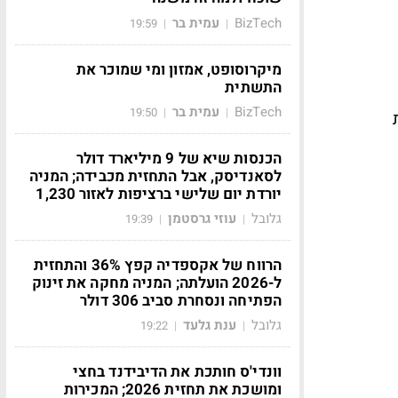
BizTech
עמית בר
19:59
|
|
מיקרוסופט, אמזון ומי שמוכר את
התשתית
BizTech
עמית בר
19:50
|
|
הכנסות שיא של 9 מיליארד דולר
לסאנדיסק, אבל התחזית מכבידה; המניה
יורדת יום שלישי ברציפות לאזור 1,230
גלובל
עוזי גרסטמן
19:39
|
|
הרווח של אקספדיה קפץ 36% והתחזית
ל-2026 הועלתה; המניה מחקה את זינוק
הפתיחה ונסחרת סביב 306 דולר
גלובל
ענת גלעד
19:22
|
|
וונדי'ס חותכת את הדיבידנד בחצי
ומושכת את תחזית 2026; המכירות