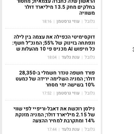
הראשון שלה כחברה עצמאית; מחסור
בחלקים מחק 13.5 מיליארד דולר
משוויה
גלובל
עוזי גרסטמן
18:16
|
|
דוקסימיטי הכפילה את עצמה בין לילה
ונפתחה בזינוק של 55%; המנכ״ל חשף:
כל חיפוש AI מכניס פי 10 מהעלות ש
ווי שוק של כ-3.7
גלובל
ענת גלעד
18:04
|
|
פורד חשפה טנדר חשמלי ב-28,350
דולר; המניה השלימה ירידה של כמעט
10% בשישה ימי מסחר
גלובל
עוזי גרסטמן
17:52
|
|
נילסן רוכשת את דאבל-וריפיי לפי שווי
של 2.15 מיליארד דולר; המניה מזנקת
14% ומתקרבת למחיר ההצעה
גלובל
ענת גלעד
17:44
|
|