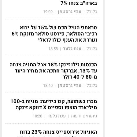
בארה״ב צנחו 7%
גלובל
עוזי גרסטמן
19:09
|
|
טראמפ הטיל מכס של 15% על יבוא
רכיבי הסולאר; פירסט סולאר מזנקת 6%
וגוררת את הענף כולו לראלי
גלובל
ענת גלעד
18:58
|
|
Sa
הכנסות זילו זינקו 18% אבל המניה צנחה
עד 13%; אברקור חתכה את מחיר היעד
מ-80 ל-40 דולר
גלובל
עוזי גרסטמן
18:40
|
|
מכרו בשמועה, קנו בידיעה: מניות ב-100
מיליארד הוצפו וספייס X דווקא זינקה
ניתוחים ודעות
ענת גלעד
18:28
|
|
האניוול אירוספייס צנחה 23% בדוח