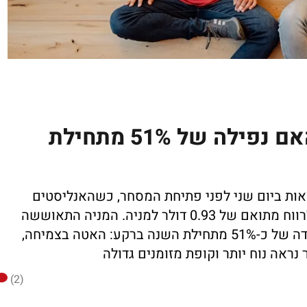
מאנדיי לקראת הדוחות: האם נפילה של 51% מתחילת
ות ביום שני לפני פתיחת המסחר, כשהאנליסטים
מצפים להכנסות של 339.07 מיליון דולר ולרווח מתואם של 0.93 דולר למניה. המניה התאוששה
כמעט 10% בחודש האחרון, אבל עדיין בירידה של כ-51% מתחילת השנה ברקע: האטה בצמיחה,
(2)