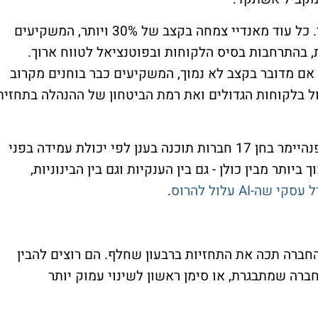
זו בדיוק הנקודה שבה השוק נעשה רגיש יותר. כל עוד מאנדיי צמחה בקצב של 30% ויותר, המשקיעים
, בהתרחבות בסיס הלקוחות ובפוטנציאל לטווח ארוך.
חה מתחילה לרדת לאזורי ה-20%, גם אם מדובר בקצב לא נמוך, המשקיעים כבר בוחנים מקרוב
ול בלקוחות הגדולים ואת רמת הביטחון של ההנהלה בתחזית
לאחר התוצאות הקודמות, בנק ההשקעות אופנהיימר בחן 17 חברות תוכנה בענן לפי יכולת עמידה בפני
ביותר מבין כולן - גם בין הענקיות וגם בין הבינוניות,
-AI עלול להרוס
.
רה תכה את התחזיות ברבעון שחלף. הם רוצים להבין
רה שמתבגרת, או סימן ראשון לשינוי עמוק יותר