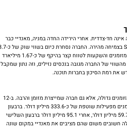
ך
אינה חד-צדדית. אחרי הירידה החדה במניה, מאנדיי כבר
לא נסחרת בתמחור שאפיין בעבר חברות SaaS בצמיחה מהירה. החברה נסחרת כיום בש
מיליארד דולר, כאשר בקופתה מזומנים, שווי מזומנים והשקעות לטווח קצר בהיקף של כ-1.67 מיליארד
 חלק משמעותי מהשווי של החברה מגובה בנכסים נזילים, וזה נתון שמקבל
 את רמת הסיכון בחברות תוכנה.
מעבר לכך, מאנדיי אינה רק חברה עם קופת מזומנים גדולה, אלא גם חברה שמייצרת מזומן והרבה. ב-12
החודשים האחרונים ייצרה החברה תזרים מזומנים מפעילות שוטפת של כ-333.6 מיליון דולר. ברבעון
הרביעי עמד התזרים מפעילות שוטפת על כ-59.7 מיליון דולר, אחרי 95.1 מיליון דולר ברבעון השלישי
נים האלה חשובים משום שהם מציבים את מאנדיי במקום שונה