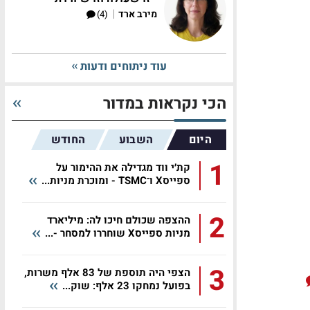
|
מירב ארד
(4)
עוד ניתוחים ודעות
הכי נקראות במדור
היום
השבוע
החודש
1
קת׳י ווד מגדילה את ההימור על
ספייסX ו־TSMC - ומוכרת מניות...
2
ההצפה שכולם חיכו לה: מיליארד
מניות ספייסX שוחררו למסחר -...
3
הצפי היה תוספת של 83 אלף משרות,
בפועל נמחקו 23 אלף: שוק...