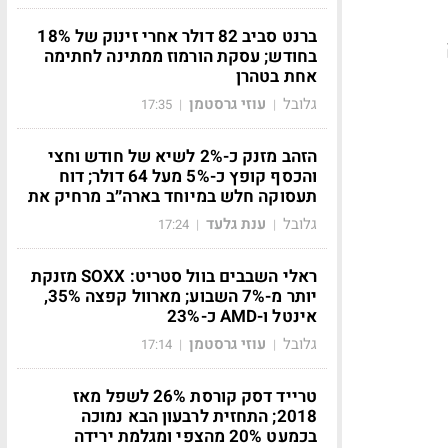
ברנט סביב 82 דולר אחרי זינוק של 18%
בחודש; עסקת הורמוז ממתינה לחתימה
אחת בטהרן
גלובל
עוזי גרסטמן
17:35
|
|
הזהב מזנק כ-2% לשיא של חודש וחצי
והכסף קופץ כ-5% מעל 64 דולר; דוח
תעסוקה חלש במיוחד בארה״ב מרחיק את
גלובל
ענת גלעד
17:24
|
|
ראלי השבבים בוול סטריט: SOXX מזנקת
יותר מ-7% השבוע; מארוול קפצה 35%,
אינטל ו-AMD כ-23%
גלובל
עוזי גרסטמן
17:14
|
|
טרייד דסק קורסת 26% לשפל מאז
2018; התחזית לרבעון הבא נמוכה
בכמעט 20% מהצפי ומגלמת ירידה