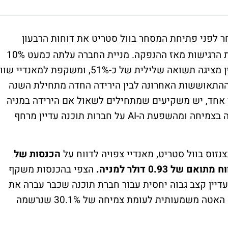
פני פתיחת המסחר בוול סטריט את דוחות הרבעון
הראשון, כשהיא מגיעה אליהם באחת הנקודות הרגישות מאז ההנפקה. מניית החברה עלתה כמעט 10%
בחודש האחרון, אבל מתחילת השנה היא עדיין מציגה תשואה שלילית של כ-51%, ומשקפת למאנדיי שו
 הזה בין ההתאוששות האחרונה לבין הירידה החדה מתחילת השנה
 אחד, יש משקיעים שמתחילים לשאול אם הירידה במניה
כבר הייתה חדה מדי; מצד שני, החשש מהאטה בצמיחה ומהשפעת ה-AI על חברות תוכנה עדיין מרחף
צנזוס בוול סטריט, מאנדיי צפויה לדווח על
הכנסות של
הצפי בהכנסות משקף
ון המקביל, עדיין קצב גבוה יחסית עבור חברת תוכנה שכבר עברה את
רף מיליארד הדולר בהכנסות שנתיות, אבל גם האטה משמעותית לעומת צמיחה של 30.1% שנרשמה