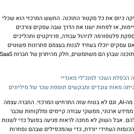
ה כיום את כל סקטור התוכנה. החשש המרכזי הוא שכלי
קיימות, או לפחות ישנו את הדרך שבה עסקים צורכים
פקת פלטפורמה לניהול עבודה, פרויקטים ותהליכים
אם עסקים יוכלו בעתיד לבנות בעצמם פתרונות פשוטים
באמצעות AI, או לצמצם את מספר מערכות התוכנה שבהן הם משתמשים, חלק מהיתרון של חברות aS
יתה מאות עובדים ומבקשים תוספת שכר של מיליונים
זה לא אומר שמאנדיי כבר נפגעת באופן ישיר מה-AI, וגם לא בטוח שזה התרחיש המרכזי. החברה עצמה
והיא נהנית ממידע ארגוני, ממשקי עבודה קיימים ומלקוחות שכבר
ם. אבל השוק לא מחכה לראות פגיעה בפועל כדי לשנות
כנסות העתידי יורדת, כדי שהמכפילים שבהם נסחרות