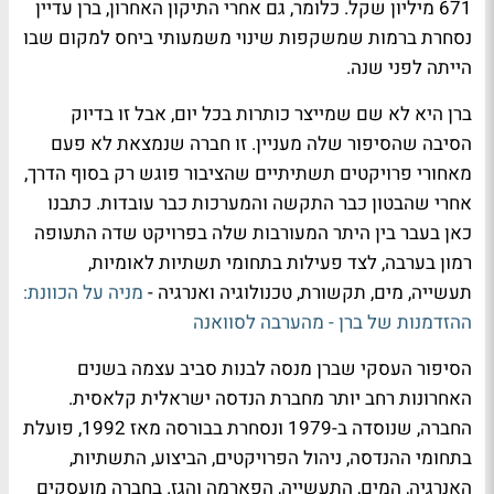
671 מיליון שקל. כלומר, גם אחרי התיקון האחרון, ברן עדיין
נסחרת ברמות שמשקפות שינוי משמעותי ביחס למקום שבו
הייתה לפני שנה.
ברן היא לא שם שמייצר כותרות בכל יום, אבל זו בדיוק
הסיבה שהסיפור שלה מעניין. זו חברה שנמצאת לא פעם
מאחורי פרויקטים תשתיתיים שהציבור פוגש רק בסוף הדרך,
אחרי שהבטון כבר התקשה והמערכות כבר עובדות. כתבנו
כאן בעבר בין היתר המעורבות שלה בפרויקט שדה התעופה
רמון בערבה, לצד פעילות בתחומי תשתיות לאומיות,
תעשייה, מים, תקשורת, טכנולוגיה ואנרגיה -
מניה על הכוונת:
ההזדמנות של ברן - מהערבה לסוואנה
הסיפור העסקי שברן מנסה לבנות סביב עצמה בשנים
האחרונות רחב יותר מחברת הנדסה ישראלית קלאסית.
החברה, שנוסדה ב-1979 ונסחרת בבורסה מאז 1992, פועלת
בתחומי ההנדסה, ניהול הפרויקטים, הביצוע, התשתיות,
האנרגיה, המים, התעשייה, הפארמה והגז. בחברה מועסקים