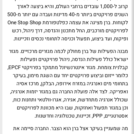
קרוב ל-1,000 עובדים ברחבי העולם, והיא ביצעה לאורך
השנים פרויקטים ביותר מ-40 מדינות ועבדה עם יותר מ-500
לקוחות. ברן מציגה את עצמה כפלטפורמת One Stop Shop
לפרויקטים מורכבים, החל מתכנון והנדסה, דרך ניהול, רכש
ופיקוח, ועד ביצוע, תפעול וכניסה לתחומי נכסים וזכיינות.
מבנה הפעילות של ברן מחולק לכמה מגזרים מרכזיים. מגזר
ישראל כולל פעילות הנדסה, ניהול פרויקטים ופעילות
קבלנית צומחת. מגזר אינטרנשיונל מתמקד בפרויקטי EPCF,
כלומר ייזום וביצוע פרויקטים יחד עם השגת מימון, בעיקר
בתחומי מים ואנרגיה במזרח אירופה, הבלקן, מרכז אסיה
ואפריקה. לצד אלה פועלת החברה גם במגזר יזמות אנרגיה,
שכולל אנרגיה מתחדשת, אגירה, אגרו-וולטאי ותחנות כוח,
וכן במגזר תפעול ואחזקות, שבו היא מכוונת לפרויקטים
אסטרטגיים, PPP, זכיינות, טכנולוגיה וחדשנות.
מה שמעניין בעיקר אצל ברן הוא הצבר. החברה סיימה את