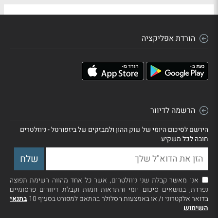
הורדת אפליקציה
הרשמה לדיוור
הירשם לסיכום היומי של שוק ההון ולמבזקים של ביזפורטל - ניוזלטרים
חובה לכל משקיע
אני מאשר קבלת שני ניוזלטרים, אשר כל אחד מהווה רשימת תפוצה
נפרדת, בנושאים סיכום יומי והתראות חמות וקבלת דיוורים פרסומיים
בדואר אלקטרוני ו/ או באמצעות הסלולר בהתאם למפורט בסעיף 10
בתנאי
השימוש