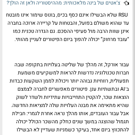
צ'אטים של בינה מלאכותית: מההיסטוריה ולאן זה הולך?
RSU שלא הבשילו אינם כסף בכיס, בונוס שימור אינו מובטח
עד שהוא משולם בפועל, והבטחות על קריירה ארוכה בחברה
אינן שוות הרבה מול סעיפי ההסכם. גם הגדרה טכנית כמו
“עובד מרחוק” יכולה להפוך ביום הפיטורים לעניין מהותי.
עבור אורקל, זה מהלך של שליטה בעלויות בתקופה שבה
חברות טכנולוגיה נדרשות להראות למשקיעים משמעת
תפעולית, רווחיות גבוהה יותר ויכולת לממן השקעות כבדות
ב־AI ובתשתיות ענן. פיטורים מאפשרים לחברה לצמצם
הוצאות שכר, להקטין התחייבויות עתידיות ולשדר לשוק
שהיא מתאימה את מבנה העלויות שלה למציאות החדשה.
אבל עבור העובדים, אותו מהלך נראה אחרת לגמרי: חבילת
תגמול שהוצגה במשך שנים כחלק מהשכר הכולל יכולה
להתכווץ ביום אחד, בעיקר כשמניות שעדיין לא הבשילו