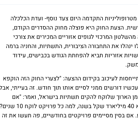
מטרופוליניות התקדמה היום צעד נוסף- ועדת הכלכלה
שית. הצעת החוק היא פוצלה מחוק ההסדרים הקודם,
מהשלטון המרכזי לגופים אזוריים המכירים את צורכי
לו ינהלו את התחבורה הציבורית, התשתיות, והחניה ברמה
שויות אזוריות תביא להפחתת הגודש בכבישים, עידוד
משק.
התייחסות לעיכוב בקידום ההצעה: "לצערי החוק הזה הוקפא
כשיו דורשים ממני לסיים אותו תוך חודש. זה בעייתי, אבל
מן הארוך שלוקח להקים תשתיות בישראל, ואמר: "אם
הבעיה היא תחבורה ציבורית והנזק למשק הוא 40 מיליארד שקל בשנה, למה כל פרויקט לוקח 10 שנים
ע. אם בסין מסיימים פרויקטים בחודשיים, פה תעשו את זה