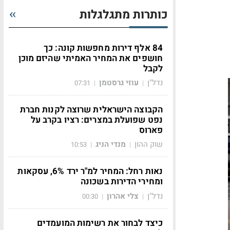
כותרות מתגלגלות
84 אלף דירות מחפשות קונה: כך
חושפים את המחיר האמיתי שהיזם מוכן
לקבל
נדל"ן
עוזי גרסטמן
07:31
|
|
הקבוצה הישראלית שרוצה לקנות חברת
נפט שפועלת במצרים: רציו בקרב על
פארוס
שוק ההון
מנדי הניג
10:53
|
|
נאות רחל: המחיר למ"ר ירד 6%, עסקאות
ומחירי הדירות בשכונה
נדל"ן
צלי אהרון
00:30
|
|
כיצד לבחור את רשימות המועמדים