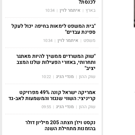
לכנסת?
בארץ
איתמר לוין
10:34
|
|
"בית המשפט לימאות בחיפה יכול לעקל
ספינת עבדים"
משפט
איתמר לוין
10:34
|
|
"שוק המשרדים ממשיך להיות מאתגר
ותחרותי, באזורי הפעילות שלנו המצב
יציב"
שוק ההון
מנדי הניג
10:22
|
|
אמריקה ישראל קונה 49% מפרויקט
קריניצי: השווי שנגזר והמשמעות לאב-גד
שוק ההון
מנדי הניג
09:55
|
|
נקסט ויז'ן חצתה 205 מיליון דולר
בהזמנות מתחילת השנה