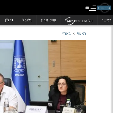
הירשמו
ראשי
שוק ההון
גלובל
נדל"ן
כל הכותרות
ראשי
בארץ