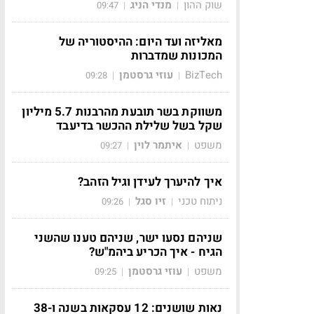
שוק ההון
מנדי הניג
09:47
|
|
מאליזה ועד היום: ההיסטוריה של
המכונות שמדברות
BizTech
עוזי גרסטמן
09:28
|
|
משווקת בשר תובעת מהרבנות 5.7 מיליון
שקל בשל שלילת ההכשר בדיעבד
משפט
איתמר לוין
09:27
|
|
איך להיערך לעידן וגיל הזהב?
ניתוח טכני
זיו סגל
09:26
|
|
שניהם נסעו ישר, שניהם טענו שהשני
הגיח - איך הכריע ביהמ"ש?
משפט
עוזי גרסטמן
09:25
|
|
נאות שושנים: 12 עסקאות בשנה ו-38