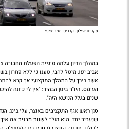
פקקים איילון - קרדיט: תמר מצפי
במהלך הדיון עלתה סוגיית הפעלת תחבורה ציב
אביב-יפו, מיטל להבי, טענו כי ללא פתרון בש
אשר בירך על המהלך המקצועי אך קרא להתמק
העומס. היו"ר ביטן הבהיר: "אין לי כוונה להי
שנים בגלל הנושא הזה".
סגן ראש אגף התקציבים באוצר, עלי בינג, הג
שנעביר יחד. הוא הולך לשנות מבנית את איך
לכולם. יש פה קונצנזוס חריג בין הממשלה, ה