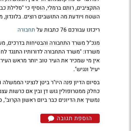
התקציבים, רותם ברמלי, הוסיף כי "סלילת כ
השטח ויודעת מה התושבים רוצים. בלונדון, מאז
ריכזנו עבורכם 76 כתבות על
תחבורה
מנכ"ל משרד התחבורה והבטיחות בדרכים, משה
משרדו: "משרד התחבורה לדורותיו התנגד לחו
אין מי שמכיר את העיר טוב יותר מראש העיר
יעיל ונגיש".
בסיום הדיון פנה היו"ר ביטן לנציגי הממשלה 
כחלק ממטרופולין גוש דן ובין אם כרשות עצמ
נמשיך את הדיונים כבר ביום ראשון הקרוב", ס
הוספת תגובה