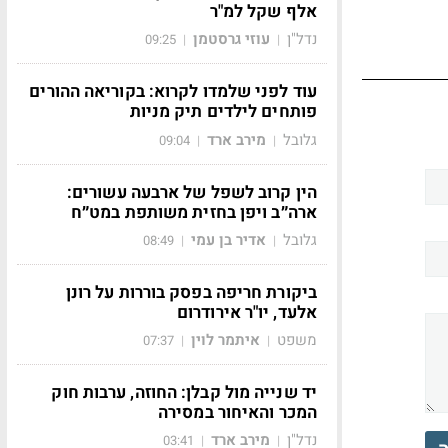
אלף שקל למ"ר
נדל"ן
עוזי גרסטמן
09:25
|
|
עוד לפני שלמדו לקרוא: בקוריאה ההורים
פותחים לילדים תיק מניות
גלובל
מירב ארד
09:04
|
|
הין קרוב לשפל של ארבעה עשורים:
ארה״ב ויפן בחזית משותפת במט״ח
גלובל
אדיר בן עמי
08:49
|
|
ביקורת חריפה בפסק בוררות על רונן
אלעד, יו"ר אירודרום
משפט
איתמר לוין
07:37
|
|
יד שנייה מול קבלן: החוזה, ערבות חוק
המכר והאיחור במסירה
נדל"ן
מירב ארד
03:41
|
|