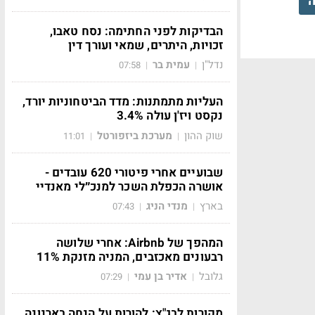
ה
הבדיקות לפני החתימה: נסח טאבו,
זכויות, היתרים, שמאי ועורך דין
נדל"ן
עמית בר
07:58
|
|
העליות מתמתנות: מדד הביטחוניות יורד,
נקסט ויז'ן עולה 3.4%
שוק ההון
מערכת ביזפורטל
11:01
|
|
שבועיים אחרי פיטורי 620 עובדים -
אושרה הכפלת השכר למנכ״לי מאנדיי
בארץ
מנדי הניג
07:43
|
|
המהפך של Airbnb: אחרי שלושה
רבעונים מאכזבים, המניה מזנקת 11%
גלובל
אדיר בן עמי
07:29
|
|
מקורות לבג"ץ: להורות על הנחה בארנונה