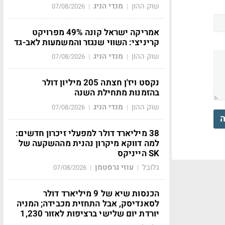
שוק ההון
מנדי הניג
07/08/2026
|
|
אמריקה ישראל קונה 49% מפרויקט
קריניצי: השווי שנגזר והמשמעות לאב-גד
שוק ההון
מנדי הניג
07/08/2026
|
|
נקסט ויז'ן חצתה 205 מיליון דולר
בהזמנות מתחילת השנה
שוק ההון
מנדי הניג
07/08/2026
|
|
ה
38 מיליארד דולר למפעלי זיכרון חדשים:
למה דווקא מיקרון נהנית מההשקעה של
SK הייניקס
גלובל
עוזי גרסטמן
07/08/2026
|
|
הכנסות שיא של 9 מיליארד דולר
לסאנדיסק, אבל התחזית מכבידה; המניה
יורדת יום שלישי ברציפות לאזור 1,230