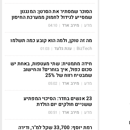
הסוכר שמסתיר את הסרטן: המנגנון
שמסייע לגידול לחמוק ממערכת החיסון
מדע
מירב ארד
04:10
|
|
מה זה טוקן, ולמה הוא קובע כמה תשלמו
BizTech
ענת גלעד
01:03
|
|
חידה מתמטית: שתי מעטפות, באחת יש
סכום כפול, איך בוחרים? והחישוב
שמבטיח רווח של 25%
מדע
מירב ארד
05:02
|
|
23 אנשים בחדר: הסיכוי המפתיע
ששניים חולקים יום הולדת
מדע
מירב ארד
00:51
|
|
רמת יוסף: 33,700 שקל למ"ר, ודירה