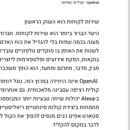
openai - קרדיט: טוויטר
שירות לקוחות הוא השוק הראשון
היעד הברור ביותר הוא שירות לקוחות. חברות
מענה בכמה שפות בלי להגדיל את כוח האדם בא
לשנות את האופן בו מוקדים טלפוניים עובדים, 
בנקאות, הפקת אירועים ופלטפורמות ליוצרי
מבין, מדבר, מתרגם ומתעד, הוא הופך משכבת
OpenAI
אינה היחידה במרוץ הזה. גוגל דוחפ
קולית רציפה עםבינה מלאכותית. גם אנתרופי
ב
-Alexa
יכולות שיחה טבעיות יותר המבוססות
מתמחות ביצירת קולות סינתטיים ריאליסטיים 
סטארט-אפים רבים מנסים להפוך את הקול ל
לדבר במקום להקליד
.