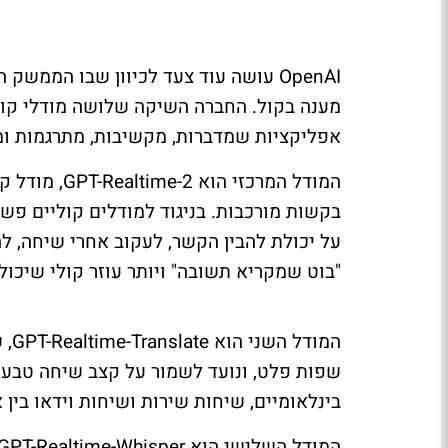
OpenAI
עושה עוד צעד לכיוון שבו הממשק המ
מענה בקול. החברה השיקה שלושה מודלי קול
אפליקציות שמדברות, מקשיבות, מתרגמות ומ
המודל המרכזי הוא
GPT-Realtime-2
, מודל 
בקשות מורכבות. בניגוד למודלים קוליים פשו
על יכולת להבין הקשר, לעקוב אחרי שיחה, לה
"בוט שמקריא תשובה" ויותר עוזר קולי שיכול 
המודל השני הוא
GPT-Realtime-Translate
שפות פלט, ונועד לשמור על קצב שיחה טבעי.
בינלאומיים, שיחות שירות ושיחות וידאו בין
המודל השלישי הוא
GPT-Realtime-Whisper