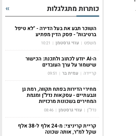
כותרות מתגלגלות
השוכר תבע את בעל הדירה - "לא טיפל
ברטיבות" - פסק הדין מפתיע
משפט
עוזי גרסטמן
10:21
|
|
ה-AI יודע לכתוב ולתכנת: הכישור
שישמור על ערך העובדים
קריירה
עמית בר
09:51
|
|
מחירי הדירות בפתח תקווה, רמת גן
וגבעתיים - עסקאות נדל"ן ומגמת
המחירים בשכונות מרכזיות
נדל"ן
עוזי גרסטמן
08:46
|
|
קריית קריניצי: מ-24 אלף ל-38 אלף
שקל למ״ר, אותה שכונה