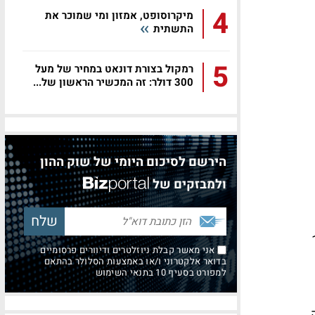
4
מיקרוסופט, אמזון ומי שמוכר את
התשתית
5
רמקול בצורת דונאט במחיר של מעל
300 דולר: זה המכשיר הראשון של...
הירשם לסיכום היומי של שוק ההון
ולמבזקים של
ות קלט וב-13
אני מאשר קבלת ניוזלטרים ודיוורים פרסומיים
בדואר אלקטרוני ו/או באמצעות הסלולר בהתאם
למפורט בסעיף 10 בתנאי השימוש