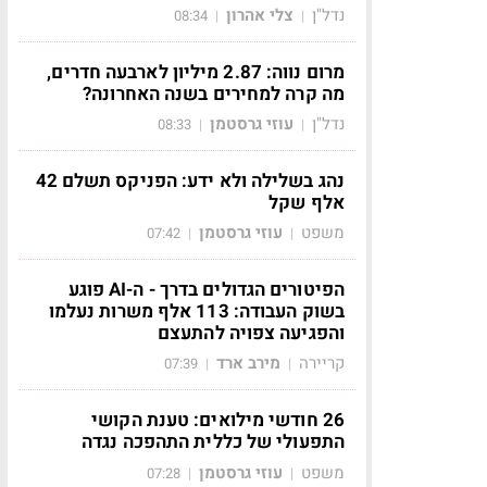
נדל"ן
צלי אהרון
08:34
|
|
מרום נווה: 2.87 מיליון לארבעה חדרים,
מה קרה למחירים בשנה האחרונה?
נדל"ן
עוזי גרסטמן
08:33
|
|
נהג בשלילה ולא ידע: הפניקס תשלם 42
אלף שקל
משפט
עוזי גרסטמן
07:42
|
|
הפיטורים הגדולים בדרך - ה-AI פוגע
בשוק העבודה: 113 אלף משרות נעלמו
והפגיעה צפויה להתעצם
קריירה
מירב ארד
07:39
|
|
26 חודשי מילואים: טענת הקושי
התפעולי של כללית התהפכה נגדה
משפט
עוזי גרסטמן
07:28
|
|