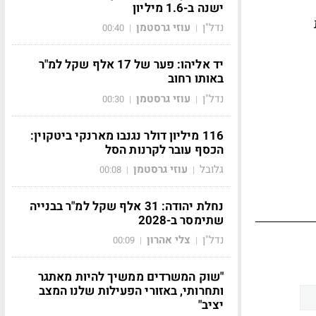
ישנה ב-1.6 מיליון
נדל"ן
עוזי גרסטמן
00:40
|
|
יד אליהו: פער של 17 אלף שקל למ"ר
באותו רחוב
נדל"ן
עוזי גרסטמן
00:30
|
|
116 מיליון דולר נגנבו מארנקי ביטקוין:
הכסף עובר לקרנות הסל
גלובל
עוזי גרסטמן
00:08
|
|
נחלת יהודה: 31 אלף שקל למ"ר בבנייה
שתימסר ב-2028
נדל"ן
צלי אהרון
00:09
|
|
"שוק המשרדים ממשיך להיות מאתגר
ותחרותי, באזורי הפעילות שלנו המצב
יציב"