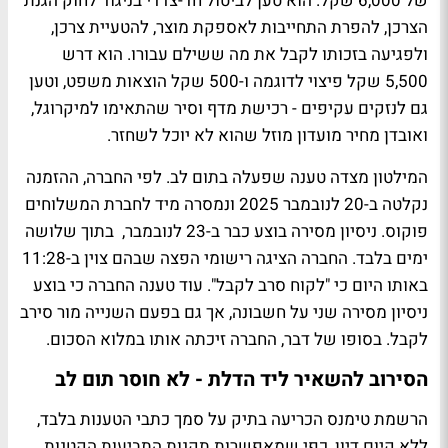
של 6,000 שקל. הוא טען לביטול חד-צדדי בניגוד לחוק הגנת
הצרכן, להפרת התחייבות לאספקת מוצר, להטעיית צרכן,
ולפגיעה בזכותו לקבל את מה ששילם עבורו. הוא דרש
5,500 שקל פיצוי לדוגמה ו-500 שקל הוצאות משפט, וטען
גם לנזקים עקיפים - רכישת מדף וסיר שהתאימו למיקרוגל,
ואובדן מחיר מועדון מוזל שהוא לא יוכל לשחזר.
המילטון מצדה טענה שפעלה בתום לב. לפי החברה, ההזמנה
נקלטה ב-20 לנובמבר 2025 ונמסרה מיד לחברת המשלוחים
פוקוס. ניסיון מסירה בוצע כבר ב-23 לנובמבר, בתוך שלושה
ימים בלבד. החברה הציגה רישומי הפצה שבהם צוין ב-11:28
באותו היום כי "לקוח סרב לקבל". עוד טענה החברה כי בוצע
ניסיון מסירה שני על חשבונה, אך גם בפעם השנייה מור סירב
לקבל. בסופו של דבר, החברה זיכתה אותו במלוא הסכום.
הסירוב להשאיר ליד הדלת - לא חוסר תום לב
הרשמת טימנס הכריעה בתיק על סמך כתבי הטענות בלבד,
ללא קיום דיון, כפי שמאפשרות תקנות התביעות הקטנות.