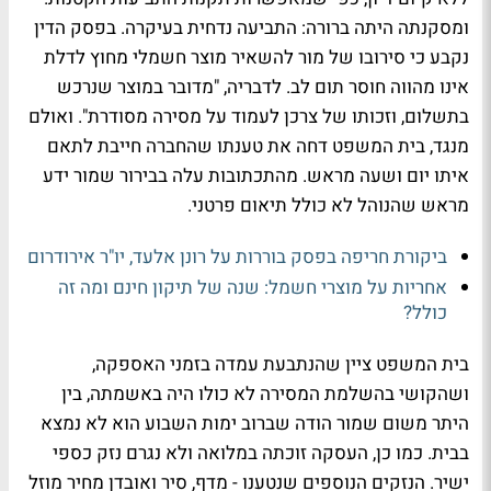
ומסקנתה היתה ברורה: התביעה נדחית בעיקרה. בפסק הדין
נקבע כי סירובו של מור להשאיר מוצר חשמלי מחוץ לדלת
אינו מהווה חוסר תום לב. לדבריה, "מדובר במוצר שנרכש
בתשלום, וזכותו של צרכן לעמוד על מסירה מסודרת". ואולם
מנגד, בית המשפט דחה את טענתו שהחברה חייבת לתאם
איתו יום ושעה מראש. מהתכתובות עלה בבירור שמור ידע
מראש שהנוהל לא כולל תיאום פרטני.
ביקורת חריפה בפסק בוררות על רונן אלעד, יו"ר אירודרום
אחריות על מוצרי חשמל: שנה של תיקון חינם ומה זה
כולל?
בית המשפט ציין שהנתבעת עמדה בזמני האספקה,
ושהקושי בהשלמת המסירה לא כולו היה באשמתה, בין
היתר משום שמור הודה שברוב ימות השבוע הוא לא נמצא
בבית. כמו כן, העסקה זוכתה במלואה ולא נגרם נזק כספי
ישיר. הנזקים הנוספים שנטענו - מדף, סיר ואובדן מחיר מוזל