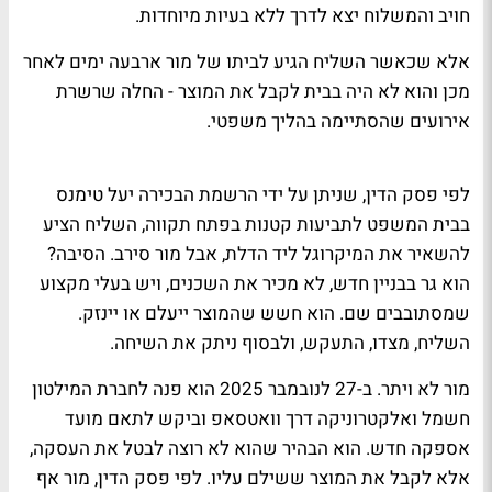
חויב והמשלוח יצא לדרך ללא בעיות מיוחדות.
אלא שכאשר השליח הגיע לביתו של מור ארבעה ימים לאחר
מכן והוא לא היה בבית לקבל את המוצר - החלה שרשרת
אירועים שהסתיימה בהליך משפטי.
לפי פסק הדין, שניתן על ידי הרשמת הבכירה יעל טימנס
בבית המשפט לתביעות קטנות בפתח תקווה, השליח הציע
להשאיר את המיקרוגל ליד הדלת, אבל מור סירב. הסיבה?
הוא גר בבניין חדש, לא מכיר את השכנים, ויש בעלי מקצוע
שמסתובבים שם. הוא חשש שהמוצר ייעלם או יינזק.
השליח, מצדו, התעקש, ולבסוף ניתק את השיחה.
מור לא ויתר. ב-27 לנובמבר 2025 הוא פנה לחברת המילטון
חשמל ואלקטרוניקה דרך וואטסאפ וביקש לתאם מועד
אספקה חדש. הוא הבהיר שהוא לא רוצה לבטל את העסקה,
אלא לקבל את המוצר ששילם עליו. לפי פסק הדין, מור אף