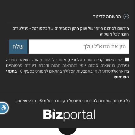
הרשמה לדיוור
הירשם לסיכום היומי של שוק ההון ולמבזקים של ביזפורטל - ניוזלטרים
חובה לכל משקיע
אני מאשר קבלת שני ניוזלטרים, אשר כל אחד מהווה רשימת תפוצה
נפרדת, בנושאים סיכום יומי והתראות חמות וקבלת דיוורים פרסומיים
בדואר אלקטרוני ו/ או באמצעות הסלולר בהתאם למפורט בסעיף 10
בתנאי
השימוש
כל הזכויות שמורות לחברת ביזפורטל תקשורת בע"מ ©
|
תנאי שימוש