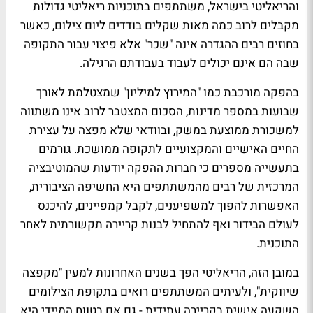
והריאליטי בישראל, משתתפים בתוכניות ריאליטי גדולות
מקבלים לרוב כמה מאות שקלים בודדים ליום צילום, כאשר
בחוזים רבים ההגדרה אינה "שכר" אלא פיצוי עבור התקופה
שבה הם אינם יכולים לעבוד בעבודתם הרגילה.
בהפקה מורכבת כמו "המירוץ למיליון" שמצטלמת לאורך
שבועות במספר מדינות, הסכום המצטבר לרוב אינו משתווה
למשכורת ממוצעת במשק, ובוודאי שלא מפצה על עצירת
החיים האישיים והמקצועיים לתקופה ממושכת. גורמים
בתעשייה מספרים כי חברות ההפקה יודעות שהמוטיבציה
המרכזית של רבים מהמשתתפים היא החשיפה הציבורית,
האפשרות להפוך למשפיענים, לקבל קמפיינים, להיכנס
לעולם הבידור ואף להתחיל לבנות קריירה תקשורתית לאחר
התוכנית.
במובן הזה, הריאליטי הפך בשנים האחרונות למעין "מקפצה
שיווקית", ולעיתים המשתתפים רואים בתקופת הצילומים
השקעה אישית בקריירה עתידית - גם אם בטווח המיידי היא