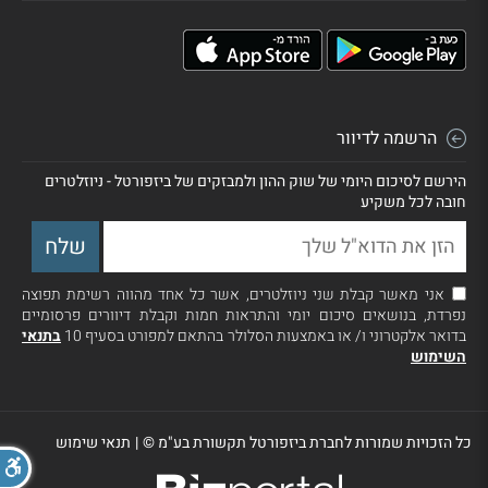
הרשמה לדיוור
הירשם לסיכום היומי של שוק ההון ולמבזקים של ביזפורטל - ניוזלטרים
חובה לכל משקיע
אני מאשר קבלת שני ניוזלטרים, אשר כל אחד מהווה רשימת תפוצה
נפרדת, בנושאים סיכום יומי והתראות חמות וקבלת דיוורים פרסומיים
בדואר אלקטרוני ו/ או באמצעות הסלולר בהתאם למפורט בסעיף 10
בתנאי
השימוש
כל הזכויות שמורות לחברת ביזפורטל תקשורת בע"מ ©
|
תנאי שימוש