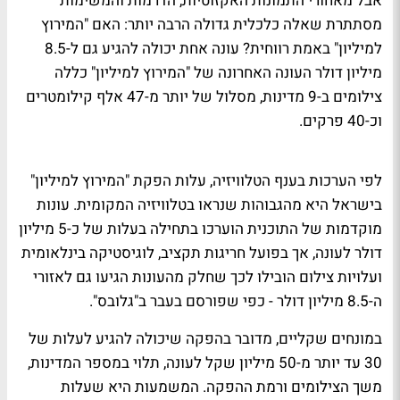
אבל מאחורי התמונות האקזוטיות, הדרמות והמשימות
מסתתרת שאלה כלכלית גדולה הרבה יותר: האם "המירוץ
למיליון" באמת רווחית? עונה אחת יכולה להגיע גם ל-8.5
מיליון דולר העונה האחרונה של "המירוץ למיליון" כללה
צילומים ב-9 מדינות, מסלול של יותר מ-47 אלף קילומטרים
וכ-40 פרקים.
לפי הערכות בענף הטלוויזיה, עלות הפקת "המירוץ למיליון"
בישראל היא מהגבוהות שנראו בטלוויזיה המקומית. עונות
מוקדמות של התוכנית הוערכו בתחילה בעלות של כ-5 מיליון
דולר לעונה, אך בפועל חריגות תקציב, לוגיסטיקה בינלאומית
ועלויות צילום הובילו לכך שחלק מהעונות הגיעו גם לאזורי
ה-8.5 מיליון דולר - כפי שפורסם בעבר ב"גלובס".
במונחים שקליים, מדובר בהפקה שיכולה להגיע לעלות של
30 עד יותר מ-50 מיליון שקל לעונה, תלוי במספר המדינות,
משך הצילומים ורמת ההפקה. המשמעות היא שעלות