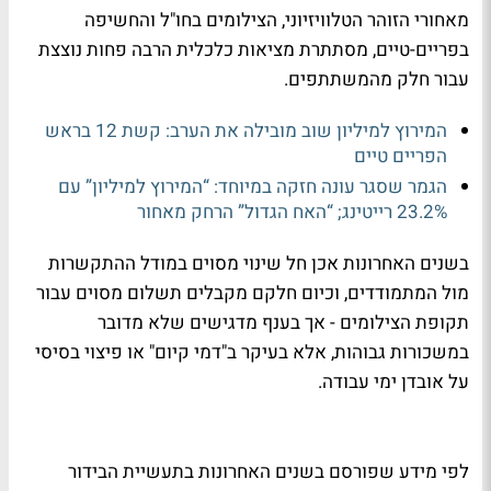
מאחורי הזוהר הטלוויזיוני, הצילומים בחו"ל והחשיפה
בפריים-טיים, מסתתרת מציאות כלכלית הרבה פחות נוצצת
עבור חלק מהמשתתפים.
המירוץ למיליון שוב מובילה את הערב: קשת 12 בראש
הפריים טיים
הגמר שסגר עונה חזקה במיוחד: “המירוץ למיליון” עם
23.2% רייטינג; “האח הגדול” הרחק מאחור
בשנים האחרונות אכן חל שינוי מסוים במודל ההתקשרות
מול המתמודדים, וכיום חלקם מקבלים תשלום מסוים עבור
תקופת הצילומים - אך בענף מדגישים שלא מדובר
במשכורות גבוהות, אלא בעיקר ב"דמי קיום" או פיצוי בסיסי
על אובדן ימי עבודה.
לפי מידע שפורסם בשנים האחרונות בתעשיית הבידור