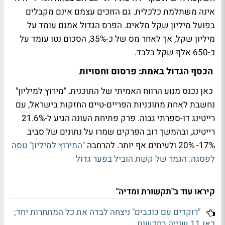
אינה משתלמת כלכלית. גם הזוכים עצמם אינם מקבלים
בפועל מיליון שקל מלאים. הפרס הגדול אמנם עומד על
מיליון שקל, אך לאחר מס של כ-35%, הסכום נטו עומד על
כ-650 אלף שקל בלבד.
הכסף הגדול באמת: פרסום וחסויות
כאן נכנס מנוע הרווח האמיתי של התוכנית. "מירוץ למיליון"
נחשבת לאחת מתוכניות הפריים-טיים החזקות בישראל, עם
רייטינג דו-ספרתי גבוה. פרק פתיחת העונה הגיע ל-21.6%
רייטינג, ובהמשך רוב הפרקים שמרו על נתונים של סביב
17%- 20% ולעיתים אף יותר. להרחבה
"המירוץ למיליון" טסה
לפסגה: הגמר של קשת הוביל בפער גדול
קיראו עוד ב"תקשורת ומדיה"
"רוקדים עם כוכבים" ניצחה לבדה את כל המתחרות יחד;
כאן 11 שנייה בחדשות