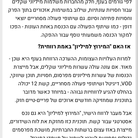
לפי גורמים בענף, חלק מהחברות משלמות מיליוני שקלים
עבור חסויות עונתיות, שילוב במשימות, אזכורים בתוך הפרק
וחסויות פתיחה וסיום. גם שיתופי פעולה מסחריים יוצאי
דופן - כמו שיתוף הפעולה עם הכנסת באחת העונות - הפכו
למקור הכנסה משמעותי נוסף עבור ההפקה.
אז האם "המירוץ למיליון" באמת רווחית?
למרות העלויות העצומות, ההערכה הרווחת בענף היא שכן -
מאוד. אם עונה עולה עשרות מיליוני שקלים, אבל מייצרת
הכנסות של עשרות מיליונים מפרסום, חסויות, תוכן שיווקי,
VOD, דיגיטל ושיתופי פעולה מסחריים, קשת 12 יכולה
בהחלט להגיע לרווחיות גבוהה - במיוחד כאשר מדובר
בתוכנית שמחזיקה חודשים ארוכים של פריים-טיים חזק.
אבל מעבר לרווח הישיר, "המירוץ למיליון" היא גם נכס
אסטרטגי עבור קשת. תוכנית כזו מחזקת את לוח השידורים,
מייצרת באזז עצום ברשתות החברתיות, מושכת מפרסמים