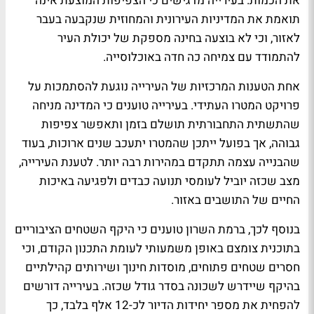
את הכמות. בעירייה מדגישים כי הצפיפות המוצעת אינה
תואמת את המדיניות העירונית והמחוזית שנקבעה בעבר
לאזור, וכי לא בוצעה בחינה מספקת של יכולת העיר
להתמודד עם צמיחה כה חדה באוכלוסייה.
אחת הטענות המרכזיות של העירייה נוגעת להסתמכות על
פרויקט המטרו העתידי. בעירייה טוענים כי המדינה מניחה
שהתשתית התחבורתית תושלם בזמן ותאפשר צפיפות
גבוהה, אך בפועל ייתכן שהמטרו יתעכב שנים ארוכות, בעוד
שהבנייה עצמה תתקדם במהירות רבה יותר. לטענת העירייה,
מצב שכזה יוביל לעומסי תנועה כבדים ולפגיעה באיכות
החיים של התושבים באזור.
בנוסף לכך, ברמת השרון טוענים כי היקף השטחים הציבוריים
בתוכנית צומצם באופן משמעותי לעומת התכנון הקודם, וכי
חסרים שטחים פתוחים, מוסדות חינוך ושירותים קהילתיים
בהיקף שיידרש לשכונה בסדר גודל שכזה. בעירייה דורשים
להפחית את מספר יחידות הדיור לכ-12 אלף בלבד, כך