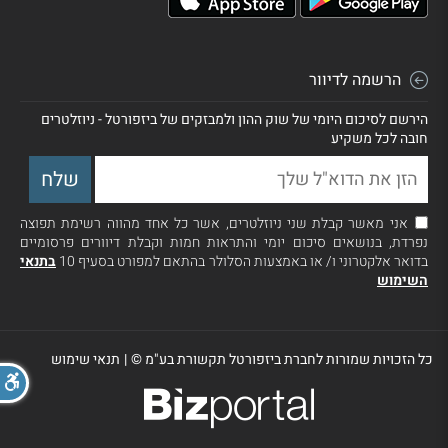
הרשמה לדיוור
הירשם לסיכום היומי של שוק ההון ולמבזקים של ביזפורטל - ניוזלטרים
חובה לכל משקיע
אני מאשר קבלת שני ניוזלטרים, אשר כל אחד מהווה רשימת תפוצה
נפרדת, בנושאים סיכום יומי והתראות חמות וקבלת דיוורים פרסומיים
בדואר אלקטרוני ו/ או באמצעות הסלולר בהתאם למפורט בסעיף 10
בתנאי
השימוש
כל הזכויות שמורות לחברת ביזפורטל תקשורת בע"מ ©
|
תנאי שימוש