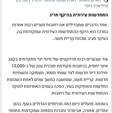
האיש מאחורי זארה שבנה אימפריית נדל"ן של 25
מיליארד דולר
התחדשות עירונית בהיקף חריג
אחד הדברים שמבדילים את רחובות מערים רבות אחרות
במרכז הוא היקף ההתחדשות העירונית שמקודמת בה,
בעיקר סביב שכונת קריית משה.
עוד שבערים רבות פרויקטים של פינוי-ינוי מתקדמים בקצב
איטי יחסית, ברחובות מקודמת תוכנית ענק של כ-10,000
יחידות דיור חדשות לצד שטחי מסחר, תעסוקה ותשתיות
חדשות. קריית משה, שנחשבה במשך שנים לאחת השכונות
החלשות והוותיקות בעיר, הפכה בשנים האחרונות למוקד
ההתחדשות העירונית של רחובות.
בשכונה פועלים כיום כמה מהיזמים הגדולים בענף, בהם
אזורים, אאורה, אביסרור וחברות נוספות שמקדמות מתחמי