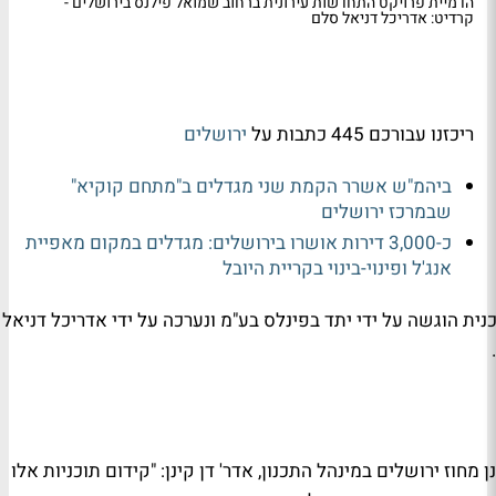
הדמיית פרויקט התחדשות עירונית ברחוב שמואל פילנס בירושלים -
קרדיט: אדריכל דניאל סלם
ריכזנו עבורכם 445 כתבות על
ירושלים
ביהמ"ש אשרר הקמת שני מגדלים ב"מתחם קוקיא"
שבמרכז ירושלים
כ-3,000 דירות אושרו בירושלים: מגדלים במקום מאפיית
אנג'ל ופינוי-בינוי בקריית היובל
ית הוגשה על ידי יתד בפינלס בע"מ ונערכה על ידי אדריכל דניאל
 מחוז ירושלים במינהל התכנון, אדר' דן קינן: "קידום תוכניות אלו