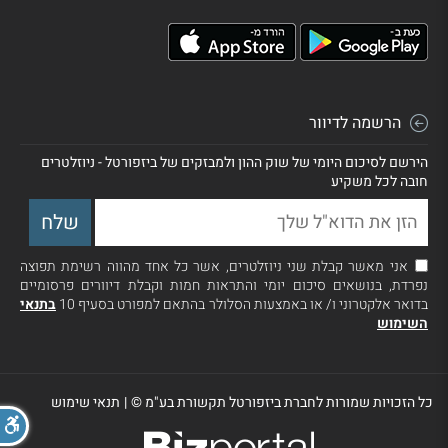
הרשמה לדיוור
הירשם לסיכום היומי של שוק ההון ולמבזקים של ביזפורטל - ניוזלטרים
חובה לכל משקיע
אני מאשר קבלת שני ניוזלטרים, אשר כל אחד מהווה רשימת תפוצה
נפרדת, בנושאים סיכום יומי והתראות חמות וקבלת דיוורים פרסומיים
בדואר אלקטרוני ו/ או באמצעות הסלולר בהתאם למפורט בסעיף 10
בתנאי
השימוש
כל הזכויות שמורות לחברת ביזפורטל תקשורת בע"מ ©
|
תנאי שימוש