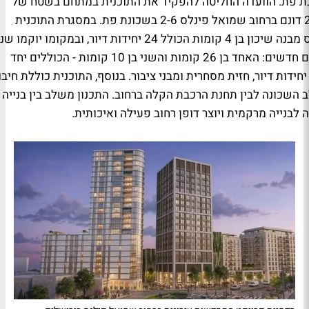
ת פת. הוועדה החליטה להפקיד את התוכנית במתחם בשטח של
כ-2.4 דונם ברחוב שמואל פינלס 2-6 בשכונת פת. במסגרת התוכנית
ייהרס מבנה שיכון בן 4 קומות הכולל 24 יחידות דיור, ובמקומו יוקמו שנ
מבנים חדשים: האחד בן 26 קומות והשני בן 10 קומות - הכוללים יחד
14 יחידות דיור, חזית מסחרית ומבני ציבור. בנוסף, התוכנית כוללת חיבו
ב השכונה לבין תחנת הרכבת הקלה ברחוב. התכנון משלב בין בנייה
 לבנייה מרקמית ויוצר דופן רחוב פעילה ואיכותית.