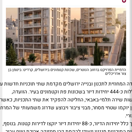
הדמיית הפרויקט ברחוב הנוטרים, שכונת קטמונים בירושלים, קרדיט: ביטמן בן
צור אדריכלים
דה המחוזית לתכנון ובנייה ירושלים מקדמת שתי תוכניות חדשות ע
הכוללות כ-444 יחידות דיור בשכונות פת וקטמונים בעיר. הוועדה,
ות שירה תלמי-באבאי, החליטה להפקיד את שתי התכניות, כאשר
 יוקמו שטחי מסחר, מבני ציבור ויבוצע שדרוג משמעותי של המרח
רי.
מתוך כלל יחידות הדיור, כ-88 יחידות דיור יוקצו לדירות קטנות. בנוסף,
ת התוכניות מנגנון ייעודי להקמת קרן תחזוקה ארוכת טווח עבור