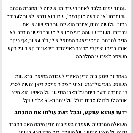
שמונה ימים בלבד לאחר היעדרותו, שלחה לו החברה מכתב
שכותרתו "אי הודעה מוקדמת", שבו הוא נדרש לשוב לעבודה
בתוך שלושה ימים, אחרת הוא ייחשב כמי שנטש את
עבודתו. העובד ששהה בעיצומו של משבר נפשי מורכב, לא
הגיב למכתב. הפסיכיאטר המטפל שלו, ד"ר עשור, אף ביקר
אותו בביתו וציין כי מדובר באפיזודה דיכאונית קשה על רקע
חשיפה לאירועי המלחמה.
באחרונה פסק בית הדין האזורי לעבודה בחיפה, בראשות
השופט בועז גולדברג ונציגי הציבור פייסל ריאן ומשה לסרי,
כי החברה ידעה היטב על מצבו הנפשי של האיש. הוא חייב
אותה לשלם לו סכום כולל של יותר מ-90 אלף שקל.
ידעו שהוא שוקע, ובכל זאת שלחו את המכתב
השאלה המרכזית שעמדה בפני בית הדין היתה האם החברה
ידעה על מצבו הנפשי של העובד. בית הדין קבע באופן