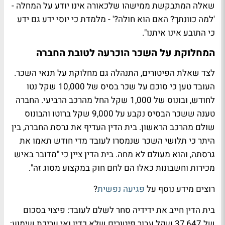
שאלה המתבקשת ממישהו שלכאורה אינו יודע על המחלה -
'למה כוונתך? האם הוא חולה?' - מלמדת כי יוסי ידע גם ידע
כי התובע אינו איתנו".
המחלוקת על השכר הוכרעה לטובת החברה
לצד שאלת הפיטורים, התנהלה גם מחלוקת על תנאי השכר.
העובד טען כי סוכם על שכר בסיס של 10,000 שקל נטו
לחודש, ובונוס של 1,000 שקל החל מהרכב הרביעי. החברה
טענה ששכר הבסיס נקבע על 9,000 שקל ברוטו והבונוס
שולם מהרכב הראשון. בית הדין העדיף את גרסת החברה, בין
היתר כי תלושי השכר שנמסרו לעובד מדי חודש תאמו את
גרסתה, והוא מעולם לא מחה. בית הדין ציין כי "מדובר באיש
מכירות וחשבונות כאלו הם לחם חוק במקצוע מסוג זה".
רוצים מידע נוסף על
פגיעה נפשית
?
בית הדין חייב את ידידיה סחר לשלם לעובד: פיצוי בסכום
של 37,647 שקל עבור פיטורים שלא כדין ואי עריכת שימוע;