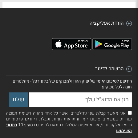
הורדת אפליקציה
הרשמה לדיוור
הירשם לסיכום היומי של שוק ההון ולמבזקים של ביזפורטל - ניוזלטרים
חובה לכל משקיע
אני מאשר קבלת שני ניוזלטרים, אשר כל אחד מהווה רשימת תפוצה
נפרדת, בנושאים סיכום יומי והתראות חמות וקבלת דיוורים פרסומיים
בדואר אלקטרוני ו/ או באמצעות הסלולר בהתאם למפורט בסעיף 10
בתנאי
השימוש