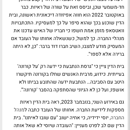
חד-משמעי שכן, וביסס זאת על שורה של ראיות. כבר
באוקטובר 2022 הוא חווה אפיזודה דיכאונית ראשונה, ובית
הדין שוכנע בכך שהוא סיפר על כך למעסיקיו. התכתבויות
וואטסאפ מזמן אמת חשפו כי חבריו של האיש עדכנו את
מנהלי החברה. כך למשל, כשנשאלה אחותו של העובד אם
המעסיק מודע למצבו, השיב חברו דוד ברבר: "כן, לא היתה
ברירה אלא לספר".
בית הדין ציין כי "גרסת הנתבעת כי ידעה רק 'על קורונה'
בעייתית. כידוע, מרבית האנשים שחלו בקורונה תיקשרו
היטב עם הסביבה... הנתבעת ידעה שהתובע בביתו ולא
אושפז, ועל כן לא הגיוני שהסתפקה בהסבר 'קורונה'".
גם באירוע השני, בנובמבר 2023, ראה בית הדין ראיות
מספקות לידיעת החברה. אחותו של העובד כתבה ל
מנהל
החברה,
יוסי ידידיה, כי אחיה ישוב "עם שובו לאיתנו". בית
הדין שם לב לפרט מעניין: "העובדה שיוסי לא שאל אותה