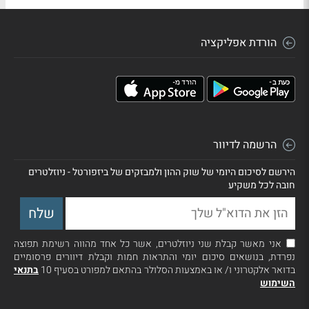
הורדת אפליקציה
הרשמה לדיוור
הירשם לסיכום היומי של שוק ההון ולמבזקים של ביזפורטל - ניוזלטרים
חובה לכל משקיע
אני מאשר קבלת שני ניוזלטרים, אשר כל אחד מהווה רשימת תפוצה
נפרדת, בנושאים סיכום יומי והתראות חמות וקבלת דיוורים פרסומיים
בדואר אלקטרוני ו/ או באמצעות הסלולר בהתאם למפורט בסעיף 10
בתנאי
השימוש