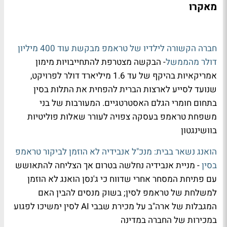
מאקרו
חברה הקשורה לילדיו של טראמפ מבקשת עוד 400 מיליון
דולר מהממשל
- הבקשה מצטרפת להתחייבויות מימון
אמריקאיות בהיקף של עד 1.6 מיליארד דולר לפרויקט,
שנועד לסייע לארצות הברית להפחית את התלות בסין
בתחום חומרי הגלם האסטרטגיים. המעורבות של בני
משפחת טראמפ בעסקה צפויה לעורר שאלות פוליטיות
בוושינגטון
הואנג נשאר בבית: מנכ"ל אנבידיה לא הוזמן לביקור טראמפ
בסין
- מניית אנבידיה נחלשה בטרום אך הצליחה להתאושש
עם פתיחת המסחר אחרי שדווח כי ג'נסן הואנג לא הוזמן
למשלחת של טראמפ לסין; בשוק מנסים להבין האם
המגבלות של ארה"ב על מכירת שבבי AI לסין ימשיכו לפגוע
במכירות של החברה במדינה