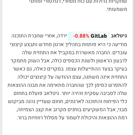
שחקניות גדולות עם כוח מסחרי, רגולטורי ומותגי
משמעותי.
גיטלאב
ירדה, אחרי שחברת התוכנה
-0.88%
GitLab
מודיעה כי היא פותחת בתהליך ארגון מחדש ותבצע קיצוצי
עובדים. החברה מאשררת במקביל את התחזית שלה
לרבעון הראשון ולשנת הכספים כולה, אבל השוק מתמקד
בעיקר בצעד ההתייעלות עצמו. במקרים כאלה, גם כאשר
התחזית אינה משתנה, עצם ההודעה על קיצוצים יכולה
להתפרש כסימן לכך שהחברה מתאימה את מבנה ההוצאות
שלה לסביבה עסקית זהירה יותר. גיטלאב פועלת בתחום
כלי הפיתוח והתוכנה לארגונים, תחום שעדיין נהנה מביקוש
מבני, אבל המשקיעים בוחנים מקרוב את קצב הצמיחה,
רמת ההוצאות והיכולת לשמור על מסלול רווחיות ברור.