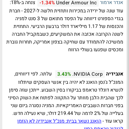
אנדר ארמור
צנחה ב-18ֿ%:
-1.34%
Under Armour Inc
עוד שנה של ירידה במכירות ותחזית חלשה ל-2027 - חברת
בגדי הספורט דיווחה על הפסד מתואם של 3 סנט למניה
והכנסות של 1.17 מיליארד דולר ברבעון הרביעי. התחזית
לשנה הקרובה אכזבה את המשקיעים, כשבמקביל החברה
ממשיכה להתמודד עם שחיקה בצפון אמריקה, תחרות גוברת
ומכסים שפגעו בשולי הרווח
אנבידיה
עלתה. לפי דיווחים,
3.43%
NVIDIA Corp.
המנכ"ל ג'נסן הואנג לא יהיה בין אנשי העסקים שיתלוו
לנשיא דונלד טראמפ בביקורו בסין השבוע. ייתכן שזה סימן
לכך שהבית הלבן מוותר על התקווה לפתוח את השוק הסיני
בפני חברות השבבים האמריקאיות. המניה נסגרה ביום שני
בעלייה של 2% לרמה של 219.44 דולר, שיא נעילה חדש.
קראו עוד -
הואנג נשאר בבית: מנכ"ל אנבידיה לא הוזמן
לביקור טראמפ בסין