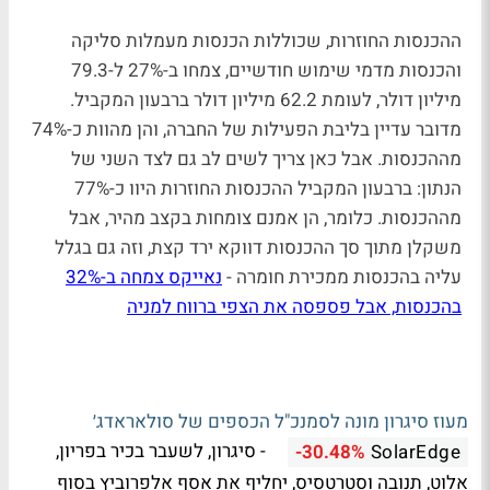
ההכנסות החוזרות, שכוללות הכנסות מעמלות סליקה
והכנסות מדמי שימוש חודשיים, צמחו ב-27% ל-79.3
מיליון דולר, לעומת 62.2 מיליון דולר ברבעון המקביל.
מדובר עדיין בליבת הפעילות של החברה, והן מהוות כ-74%
מההכנסות. אבל כאן צריך לשים לב גם לצד השני של
הנתון: ברבעון המקביל ההכנסות החוזרות היוו כ-77%
מההכנסות. כלומר, הן אמנם צומחות בקצב מהיר, אבל
משקלן מתוך סך ההכנסות דווקא ירד קצת, וזה גם בגלל
עליה בהכנסות ממכירת חומרה -
נאייקס צמחה ב-32%
בהכנסות, אבל פספסה את הצפי ברווח למניה
מעוז סיגרון מונה לסמנכ"ל הכספים של סולאראדג׳
- סיגרון, לשעבר בכיר בפריון,
-30.48%
SolarEdge
אלוט, תנובה וסטרטסיס, יחליף את אסף אלפרוביץ בסוף