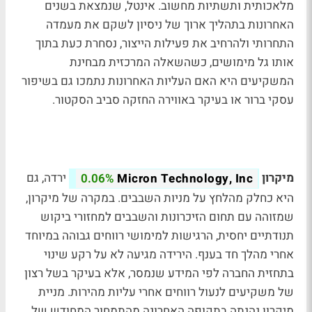
מלאכותית ותשתיות מחשוב. אינטל, שנמצאת בשנים
האחרונות בתהליך ארוך של ניסיון לשקם את מעמדה
התחרותי ולהרחיב את פעילות הייצור, נסחרת כעת בתוך
אותו גל מימושים, כשהשאלה המרכזית מבחינת
המשקיעים היא האם העליות האחרונות נתמכו גם בשיפור
עסקי ברור או בעיקר באווירה החזקה סביב הסקטור.
מיקרון
ירדה, גם
0.06%
Micron Technology, Inc
היא כחלק מהלחץ על מניות השבבים. במקרה של מיקרון,
שמזוהה עם תחום הזיכרונות והשבבים למחזורי ביקוש
תנודתיים יחסית, הרגישות למימושי רווחים גבוהה במיוחד
אחרי מהלך חד בענף. הירידה מגיעה לא על רקע שינוי
בתחזית החברה לפי המידע שנמסר, אלא בעיקר בשל רצון
של משקיעים לנעול רווחים אחרי עליות מהירות. מניית
מיקרון נהנתה בתקופה האחרונה מהתמחור המחודש של