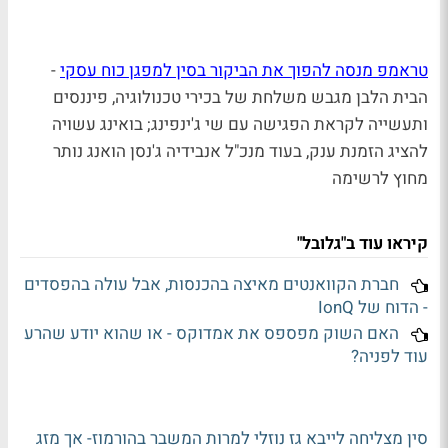
טראמפ מנסה להפוך את הביקור בסין למפגן כוח עסקי
-
הבית הלבן מגבש משלחת של בכירי טכנולוגיה, פיננסים
ותעשייה לקראת הפגישה עם שי ג'ינפינג; בואינג עשויה
להציג הזמנת ענק, בעוד מנכ"ל אנבידיה ג'נסן הואנג נותר
מחוץ לרשימה
קיראו עוד ב"גלובל"
חברת הקוואנטים מאיצה בהכנסות, אבל עולה בהפסדים
- הדוח של IonQ
האם השוק מפספס את אמדוקס - או שהוא יודע שהרע
עוד לפניה?
סין מצליחה לייבא גז נוזלי למרות המשבר בהורמוז- אך מזג