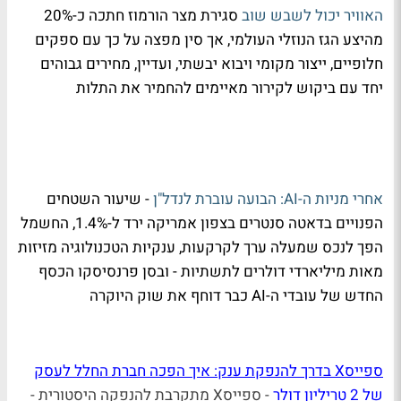
האוויר יכול לשבש שוב
סגירת מצר הורמוז חתכה כ-20%
מהיצע הגז הנוזלי העולמי, אך סין מפצה על כך עם ספקים
חלופיים, ייצור מקומי ויבוא יבשתי, ועדיין, מחירים גבוהים
יחד עם ביקוש לקירור מאיימים להחמיר את התלות
אחרי מניות ה-AI: הבועה עוברת לנדל"ן
- שיעור השטחים
הפנויים בדאטה סנטרים בצפון אמריקה ירד ל-1.4%, החשמל
הפך לנכס שמעלה ערך לקרקעות, ענקיות הטכנולוגיה מזיזות
מאות מיליארדי דולרים לתשתיות - ובסן פרנסיסקו הכסף
החדש של עובדי ה-AI כבר דוחף את שוק היוקרה
ספייסX בדרך להנפקת ענק: איך הפכה חברת החלל לעסק
של 2 טריליון דולר
- ספייסX מתקרבת להנפקה היסטורית -