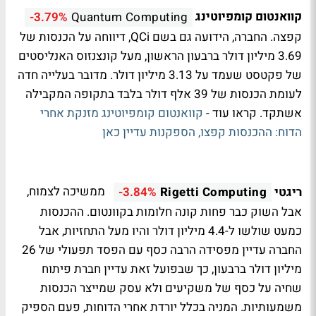
קוואנטום קומפיוטינג
-3.79%
Quantum Computing
קפצה. החברה, הידועה גם בשם QCi, דיווחה על הכנסות של
3.69 מיליון דולר ברבעון הראשון, מעל קונצנזוס האנליסטים
של פקטסט שעמד על 3.13 מיליון דולר. מדובר בעלייה חדה
לעומת הכנסות של 39 אלף דולר בלבד בתקופה המקבילה
אשתקד. קראו עוד -
קוואנטום קומפיוטינג מזנקת אחרי
הדוח: ההכנסות קפצו, הספקנות עדיין כאן
ריגטי
ממשיכה לצמוח,
-3.84%
Rigetti Computing
אבל השוק כבר פחות קונה חלומות בקוונטום. ההכנסות
כמעט שולשו ל-4.4 מיליון דולר והיו מעל התחזיות, אבל
החברה עדיין מפסידה הרבה כסף עם הפסד תפעולי של 26
מיליון דולר ברבעון, כך שבפועל זאת עדיין חברת פיתוח
שחיה על כסף של משקיעים ולא עסק שמייצר הכנסות
משמעותיות. המניה בכלל יורדת אחרי הדוחות, פעם הספיק