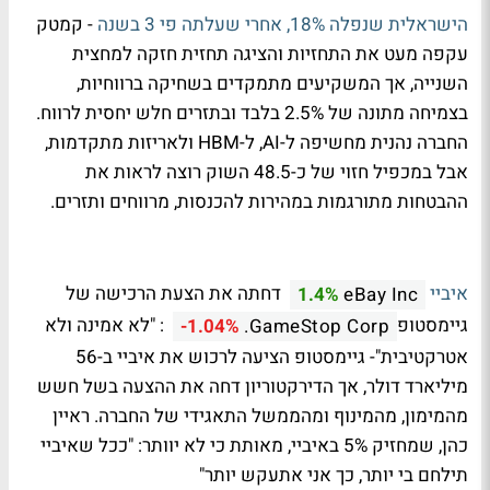
הישראלית שנפלה 18%, אחרי שעלתה פי 3 בשנה
- קמטק
עקפה מעט את התחזיות והציגה תחזית חזקה למחצית
השנייה, אך המשקיעים מתמקדים בשחיקה ברווחיות,
בצמיחה מתונה של 2.5% בלבד ובתזרים חלש יחסית לרווח.
החברה נהנית מחשיפה ל-AI, ל-HBM ולאריזות מתקדמות,
אבל במכפיל חזוי של כ-48.5 השוק רוצה לראות את
ההבטחות מתורגמות במהירות להכנסות, מרווחים ותזרים.
איביי
דחתה את הצעת הרכישה של
1.4%
eBay Inc
גיימסטופ
: "לא אמינה ולא
-1.04%
GameStop Corp.
אטרקטיבית"- גיימסטופ הציעה לרכוש את איביי ב-56
מיליארד דולר, אך הדירקטוריון דחה את ההצעה בשל חשש
מהמימון, מהמינוף ומהממשל התאגידי של החברה. ראיין
כהן, שמחזיק 5% באיביי, מאותת כי לא יוותר: "ככל שאיביי
תילחם בי יותר, כך אני אתעקש יותר"