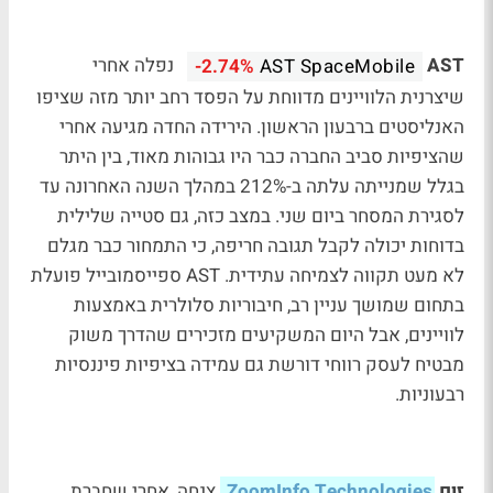
AST
נפלה אחרי
-2.74%
AST SpaceMobile
שיצרנית הלוויינים מדווחת על הפסד רחב יותר מזה שציפו
האנליסטים ברבעון הראשון. הירידה החדה מגיעה אחרי
שהציפיות סביב החברה כבר היו גבוהות מאוד, בין היתר
בגלל שמנייתה עלתה ב-212% במהלך השנה האחרונה עד
לסגירת המסחר ביום שני. במצב כזה, גם סטייה שלילית
בדוחות יכולה לקבל תגובה חריפה, כי התמחור כבר מגלם
לא מעט תקווה לצמיחה עתידית. AST ספייסמובייל פועלת
בתחום שמושך עניין רב, חיבוריות סלולרית באמצעות
לוויינים, אבל היום המשקיעים מזכירים שהדרך משוק
מבטיח לעסק רווחי דורשת גם עמידה בציפיות פיננסיות
רבעוניות.
זום
ZoomInfo Technologies
צנחה, אחרי שחברת