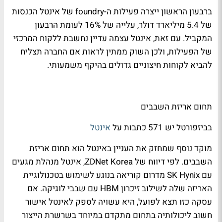
ברבעון הראשון ייצרה פעילות ה-foundry של אינטל הכנסות
של 5.4 מיליארד דולר, עלייה של 16% לעומת הרבעון
המקביל. עם זאת, אינטל עצמה עדיין נחשבת ללקוח המרכזי
של הפעילות, ולכן השוק ממתין לראות אם החברה תצליח
להביא לקוחות חיצוניים גדולים בהיקף משמעותי.
תחום אריזת השבבים
בביזפורטל יש 571 כתבות על
אינטל
מוקד נוסף שמחזק את העניין באינטל הוא תחום אריזת
השבבים. לפי דיווח של ZDNet Korea, אינטל מנהלת מגעים
עם SK Hynix מדרום קוריאה בנוגע לשימוש בטכנולוגיית
האריזה שלה לשילוב זיכרון HBM עם שבבי לוגיקה. אם
עסקה כזו תצא לפועל, היא עשויה לספק לאינטל אישור
חשוב ליכולותיה בתחום מתקדם במיוחד בשרשרת הייצור