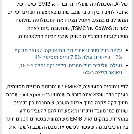
של AI. הטכנולוגיה שעליה מדובר היא EMIB, שיטה של
אינטל לחיבור בין רכיבי שבב שונים באמצעות גשרים זעירים
המשולבים במצע. אינטל מציגה את הטכנולוגיה כחלופה
לאריזת CoWoS של TSMC, שנחשבת כיום לאחת
הטכנולוגיות המרכזיות בשוק שבבי הבינה המלאכותית.
עליות בוול סטריט אחרי דוח התעסוקה; טאואר מזנקת
12%, ג'יי-פרוג עולה 7.5% ונייס מוסיפה 4%
נעילה שלילית בוול-סטריט; פלייטיקה נפלה ב-15%,
טאואר קפצה ב-6%
לפי ניתוחים בתעשייה, ל-EMIB יש יתרונות מבניים מסוימים,
בעיקר בכך שהיא אינה דורשת שימוש ב־interposer - שכבת
תיווך דקה ויקרה בתוך אריזת השבב, שמחברת בין רכיבים
שונים כמו מעבד וזיכרון ומאפשרת להם להעביר מידע
במהירות. במקום זאת, EMIB משתמשת בגשרים קטנים יותר
בין הרכיבים, מה שעשוי לפשט את מבנה השבב ולשפר את