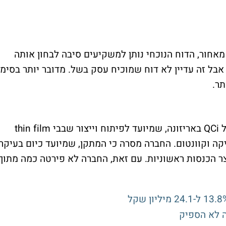
 כמי שנמצאת מאחור, הדוח הנוכחי נותן למשקיעים סיבה לבחון אותה
בל זה עדיין לא דוח שמוכיח עסק בשל. מדובר יותר בסימן
תר.
אחת הנקודות החשובות בדוח היא המפעל של QCi באריזונה, שמיועד לפיתוח וייצור שבבי thin film
למות פוטוניקה וקוונטום. החברה מסרה כי המתקן, שמיועד כיום בעיקר
צר הכנסות ראשוניות. עם זאת, החברה לא פירטה כמה מתוך
ה לא הספיק