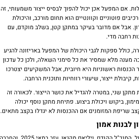
ות. אם המפעל אכן יכול להפוך לבסיס ייצור משמעותי, זה
 נכס חשוב מאוד עבור QCi. ייצור רכיבים פוטוניים וקוונטיים הוא תחום מורכב, והיכולת
ון. אבל אם מדובר בעיקר במתקן קטן, בשלב מוקדם, עם
ות רחבה מדי.
ה, כולל ספקות לגבי היכולת של המפעל באריזונה להגיע
י. QCi לא סיפקה עד כה מענה מלא שמסיר את כל סימני השאלה, ולכן כל עדכון
ר הכנסות ראשוניות היא חיובית, אבל המשקיעים יצטרכו
, קיבולת ייצור, שיעורי רווחיות ותוכנית הרחבה.
מתקן שני, במטרה להגדיל את כושר הייצור. לכאורה זה
ון, ביקוש ויכולת ביצוע. פתיחת מתקן נוסף יכולה
קצב שריפת המזומנים אם ההכנסות לא יגדלו בקצב מתאים.
ן לבנות אמון
QCi עברה גם תקופה לא פשוטה מבחינת ניהול. המנכ"ל הקודם, ויליאם מקגאן, עזב במאי 2025, והחבר