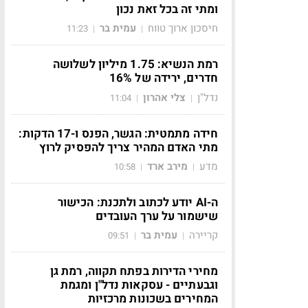
ומתי זה בכל זאת נכון
חיסכון ארוך טווח
עמית בר
11:23
|
|
רמת הנשיא: 1.75 מיליון לשלושה
חדרים, ירידה של 16%
נדל"ן
צלי אהרון
11:04
|
|
חידה מתמטית: הגשר, הפנס ו-17 הדקות:
מתי האדם המהיר צריך להפסיק לרוץ
מדע
מירב ארד
10:58
|
|
ה-AI יודע לכתוב ולתכנת: הכישור
שישמור על ערך העובדים
קריירה
עמית בר
09:51
|
|
מחירי הדירות בפתח תקווה, רמת גן
וגבעתיים - עסקאות נדל"ן ומגמת
המחירים בשכונות מרכזיות
ה