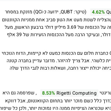
(טיקר: QUBT, ידועה כ-QCi) מזנקת במסחר
4.62%
Q
צליח לשנות מעט את הטון סביב אחת ממניות הקוונטום
החלשות של התקופה האחרונה. החברה דיווחה על הכנסות של 3.69 מיליון דולר ברבעון הראשון, מעל
ציפיות האנליסטים שעמדו על כ 3.13 מיליון דולר, ובעיקר הרבה מעל ההכנסות הזעירות של 39 אלף
אחרי שנים שבהן המשקיעים הסתכלו על QCi כחברת חלום עם הכנסות כמעט לא קיימות, הדוח הנוכחי
 כלשהי. אבל צריך להיזהר. מדובר עדיין בחברה קטנה
חה יכולת ייצור רחבה, ושאלות רבות לגבי הדרך שלה
, שפרסמה גם היא
8.53%
Rigetti Computing
 בדרך כלל כשם מוכר יותר בתחום הקוואנטום, אבל דווקא
היא שכנראה הציפיות ממנה היו נמוכות יותר, ולכן כל שיפור