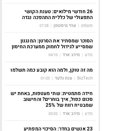
26 חודשי מילואים: טענת הקושי
התפעולי של כללית התהפכה נגדה
משפט
עוזי גרסטמן
07:28
|
|
הסוכר שמסתיר את הסרטן: המנגנון
שמסייע לגידול לחמוק ממערכת החיסון
מדע
מירב ארד
04:10
|
|
מה זה טוקן, ולמה הוא קובע כמה תשלמו
BizTech
ענת גלעד
01:03
|
|
חידה מתמטית: שתי מעטפות, באחת יש
סכום כפול, איך בוחרים? והחישוב
שמבטיח רווח של 25%
מדע
מירב ארד
05:02
|
|
23 אנשים בחדר: הסיכוי המפתיע