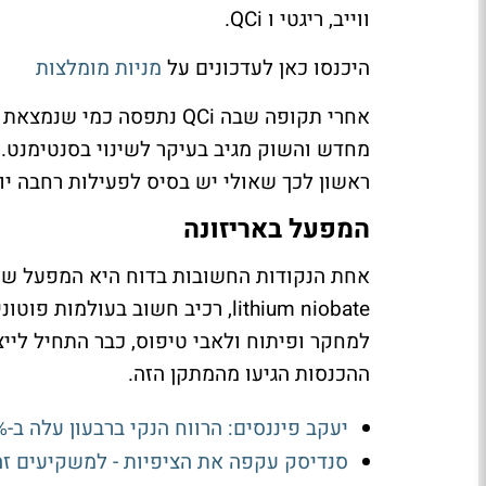
ווייב, ריגטי ו QCi.
היכנסו כאן לעדכונים על
מניות מומלצות
אחרי תקופה שבה QCi נתפסה
מחדש והשוק מגיב בעיקר לשינוי בסנטימנט. א
ראשון לכך שאולי יש בסיס לפעילות רחבה יו
המפעל באריזונה
lithium niobate, רכיב חשוב בעו
למחקר ופיתוח ולאבי טיפוס, כבר התחיל ליי
ההכנסות הגיעו מהמתקן הזה.
יעקב פיננסים: הרווח הנקי ברבעון עלה ב-13.8% ל-24.1 מיליון שקל
סנדיסק עקפה את הציפיות - למשקיעים ז