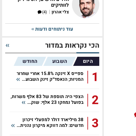
לוותיקים
|
צלי אהרון
(4)
עוד ניתוחים ודעות
הכי נקראות במדור
היום
השבוע
החודש
1
ספייס X זינקה 15.8% אחרי שחרור
המניות; הנאסד״ק זינק השבוע...
2
הצפי היה תוספת של 83 אלף משרות,
בפועל נמחקו 23 אלף: שוק...
3
38 מיליארד דולר למפעלי זיכרון
חדשים: למה דווקא מיקרון נהנית...