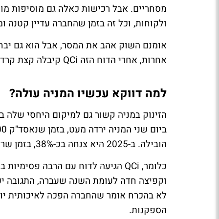
מסחריים. אבל רכישות כאלה גם מוסיפות מורכב
ולקוחות, וכל זה בזמן שהחברה עדיין קטנה ו
אומנם השוק אהב את המסר, אבל הוא גם יבח
אחרות, אחרי הדוח הזה QCi קיבלה קצת קרדיט. עכשיו היא צריכה להוכיח שהקרדיט הזה מוצדק.
למה דווקא עכשיו המניה עולה?
הובילה. ב-2025 היא צנחה בכ-38%, בזמן שריגטי עלתה בכ-45% ודי ווייב יותר משילשה את עצמה.
כלומר, QCi הגיעה לדוח עם הרבה פסי
וקפיצה חדה לעומת השנה שעברה, התגובה יכו
לא בהכרח אומר שהחברה הפכה לאיכותית יות
הספקנות.