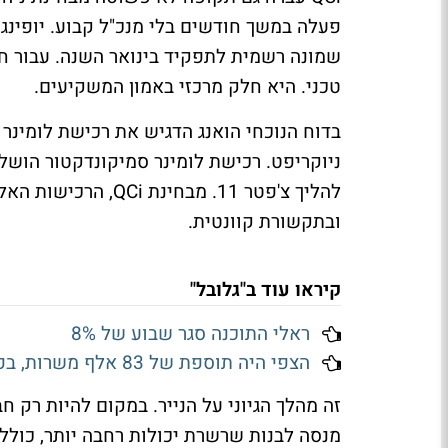
פעלה במשך חודשים בלי מנכ"ל קבוע. יופינג ה
שמונה רשמית לתפקיד בינואר השנה. עבור חבר
טכני. היא חלק מרכזי באמון המשקיעים.
בדוח הנוכחי הואנג הדגיש את רכישת לומינר
ניוקריפט. רכישת לומינר סמיקונדקטור הושל
להליך צ'פטר 11. מבח
ובתקשורת קוונטית.
קיראו עוד ב"גלובל"
ראלי התוכנה סגר שבוע של 8%
הצפי היה תוספת של 83 אלף משרות, בפועל נמחקו 23 אלף: שוק העבודה האמריקאי מתכווץ
מנסה לבנות שרשרת יכולות רחבה יותר, כולל י