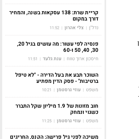
קריית שרת: 138 עסקאות בשנה, והמחיר
דורך במקום
נדל"ן
צלי אהרון
11:52
|
|
פנסיה לפי עשור: מה עושים בגיל 20,
30, 40, 50 ו-60
חיסכון ארוך טווח
ענת גלעד
11:51
|
|
השוכר תבע את בעל הדירה - "לא טיפל
ברטיבות" - פסק הדין מפתיע
משפט
עוזי גרסטמן
10:21
|
|
חוב מזונות של 1.9 מיליון שקל התברר
כשגוי ונמחק
משפט
עוזי גרסטמן
11:25
|
|
משיכה לפני גיל פרישה: הקנס, החריגים