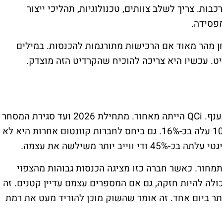
ות. צריך לשלב צוותים, טכנולוגיות, תהליכי ייצור
מפסידה.
ן מהר מאוד אם הרכישות מתורגמות להכנסות. במילים
הזינוק במניה קשור גם למיקום היחסי שלה בענף. QCi הייתה מאחור. מתחילת 2026 ועד סגירת המסחר
ביום שני המניה ירדה מעט, בזמן שנאסד"ק 100 עלה בכ-16%. גם ביחס לחברות קוונטום אחרות היא לא
מיות בתמחור. כאשר חברה כזו מציגה הכנסות גבוהות מהצפוי
לה להיות חזקה, גם אם המספרים עצמם עדיין קטנים. זה
ר ביום אחד. זה אומר שהשוק מוכן להוריד מעט את רמת