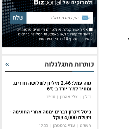
ולמבזקים של
אני מאשר קבלת ניוזלטרים ודיוורים פרסומיים
בדואר אלקטרוני ו/או באמצעות הסלולר בהתאם
למפורט בסעיף 10 בתנאי השימוש
כותרות מתגלגלות
נווה עמל: 2.46 מיליון לשלושה חדרים,
ומחיר למ"ר יורד ב-6%
נדל"ן
צלי אהרון
12:10
|
|
ביטל זיכרון דברים יממה אחרי החתימה -
וישלם 4,000 שקל
משפט
עוזי גרסטמן
12:00
|
|