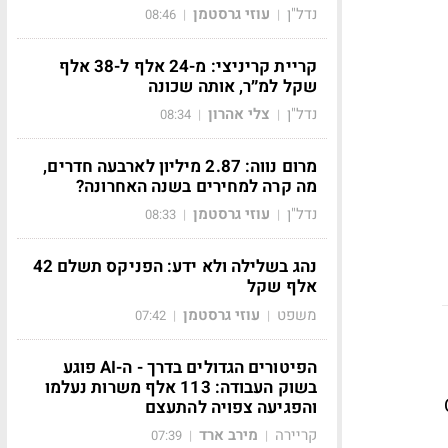
נדל"ן
עוזי גרסטמן
08:46
|
|
קריית קריניצי: מ-24 אלף ל-38 אלף
שקל למ״ר, אותה שכונה
נדל"ן
צלי אהרון
08:34
|
|
מרום נווה: 2.87 מיליון לארבעה חדרים,
מה קרה למחירים בשנה האחרונה?
נדל"ן
עוזי גרסטמן
08:33
|
|
נהג בשלילה ולא ידע: הפניקס תשלם 42
אלף שקל
משפט
עוזי גרסטמן
07:42
|
|
הפיטורים הגדולים בדרך - ה-AI פוגע
בשוק העבודה: 113 אלף משרות נעלמו
 קוונטי, QCi
והפגיעה צפויה להתעצם
קריירה
מירב ארד
07:39
|
|