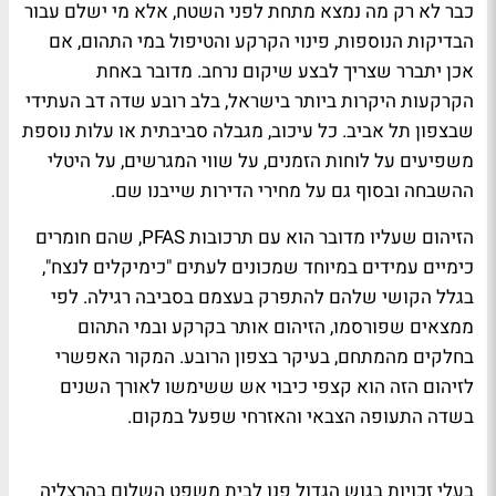
כבר לא רק מה נמצא מתחת לפני השטח, אלא מי ישלם עבור
הבדיקות הנוספות, פינוי הקרקע והטיפול במי התהום, אם
אכן יתברר שצריך לבצע שיקום נרחב. מדובר באחת
הקרקעות היקרות ביותר בישראל, בלב רובע שדה דב העתידי
שבצפון תל אביב. כל עיכוב, מגבלה סביבתית או עלות נוספת
משפיעים על לוחות הזמנים, על שווי המגרשים, על היטלי
ההשבחה ובסוף גם על מחירי הדירות שייבנו שם.
הזיהום שעליו מדובר הוא עם תרכובות PFAS, שהם חומרים
כימיים עמידים במיוחד שמכונים לעתים "כימיקלים לנצח",
בגלל הקושי שלהם להתפרק בעצמם בסביבה רגילה. לפי
ממצאים שפורסמו, הזיהום אותר בקרקע ובמי התהום
בחלקים מהמתחם, בעיקר בצפון הרובע. המקור האפשרי
לזיהום הזה הוא קצפי כיבוי אש ששימשו לאורך השנים
בשדה התעופה הצבאי והאזרחי שפעל במקום.
בעלי זכויות בגוש הגדול פנו לבית משפט השלום בהרצליה