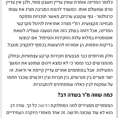
כלומר המדינה אומרת שאין עדיין חשבון סופי, ולכן אין עדיין
גורם שמשלם אותו. המשרד להגנת הסביבה מציג את עצמו
כרגולטור - גוף שקובע ערכים, מאשר תוכניות ומפקח
מבחינה מקצועית. רמ"י מצדה אחראית לניהול מקרקעי
המדינה, אבל דוחה בשלב הזה את הטענה שעליה לשאת
אוטומטית במלוא עלות החקירות והטיפול. אם יבוצעו
בדיקות נוספות, הן אמורות להיעשות בכפוף לתקציב מוגבל.
חלק מהיזמים כבר מבצעים חקירות קרקע עצמאיות, ובחלק
מהמגרשים כבר נמסר כי לא נמצא זיהום שמונע את המשך
הפעילות. אבל במתחמים אחרים עדיין קיימת אי ודאות. זה
יוצר פערים בין מגרשים, בין חברות ובין רוכשים שכבר חתמו
על עסקות לבין כאלה שממתינים להתבהרות.
כמה שווה מ"ר בשדה דב?
המספרים מסבירים למה המחלוקת
רגישה
כל כך. שדה דב
הוא לא עוד שכונה חדשה. זה אחד מאזורי היוקרה העתידיים