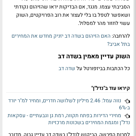
הסביבתי עצמו. מנגד, אם הבדיקות יראו שהזיהום נקודתי
ושאפשר לטפל בו בלי לעצור את רוב הפרויקטים, השוק
עשוי לחזור מהר למסלול.
להרחבה:
האם הזיהום בשדה דב יזניק מחדש את המחירים
בתל אביב?
השוק עדיין מאמין בשדה דב
כל הכתבות בביזפורטל על
שדה דב
קיראו עוד ב"נדל"ן"
נווה עמל: 2.46 מיליון לשלושה חדרים, ומחיר למ"ר יורד
ב-6%
מחירי הדירות בפתח תקווה, רמת גן וגבעתיים - עסקאות
נדל"ן ומגמת המחירים בשכונות מרכזיות
למרות הפרשה, הביקוש לנדל"ן בשדה דב עדיין גבוה. מדובר