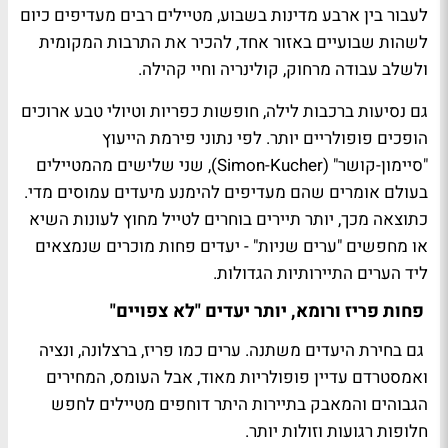
לעבור בין ארבע מדינות בשבוע, מטיילים רבים מעדיפים כיום
לשהות שבועיים באזור אחד, להכיר את התרבות המקומית
ולשלב עבודה מרחוק, קולינריה וחיי קהילה.
גם נסיעות ברכבות לילה, חופשות כפריות וטיולי טבע ארוכים
הופכים פופולריים יותר. לפי נתוני פירמת הייעוץ
"סיימון-קושר" (Simon-Kucher), שני שלישים מהמטיילים
בעולם אומרים שהם מעדיפים להימנע מיעדים עמוסים מדי.
כתוצאה מכך, יותר תיירים בוחרים לטייל מחוץ לעונות השיא
או מחפשים "ערים שניות" - יעדים פחות מוכרים שנמצאים
ליד הערים התיירותיות הגדולות.
פחות פריז ורומא, יותר יעדים "לא צפויים"
גם בחירת היעדים משתנה. ערים כמו פריז, ברצלונה, ונציה
ואמסטרדם עדיין פופולריות מאוד, אבל העומס, המחירים
הגבוהים והמאבק בתיירות היתר דוחפים מטיילים לחפש
חלופות רגועות וזולות יותר.