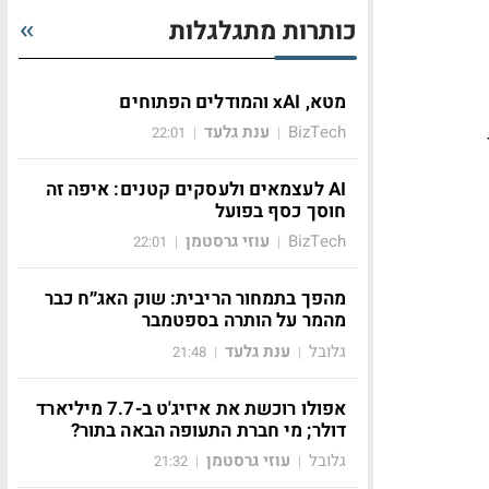
כותרות מתגלגלות
מטא, xAI והמודלים הפתוחים
BizTech
ענת גלעד
22:01
|
|
AI לעצמאים ולעסקים קטנים: איפה זה
חוסך כסף בפועל
BizTech
עוזי גרסטמן
22:01
|
|
מהפך בתמחור הריבית: שוק האג״ח כבר
מהמר על הותרה בספטמבר
גלובל
ענת גלעד
21:48
|
|
אפולו רוכשת את איזיג'ט ב-7.7 מיליארד
דולר; מי חברת התעופה הבאה בתור?
גלובל
עוזי גרסטמן
21:32
|
|