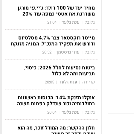
מחיר יעד של 100 דולר: ג'יי.פי מורגן
משדרגת את אטסי וצופה עוד 20%
גלובל
ענת גלעד
21:04
|
|
מייסד רוקסטאר צבר 4.7% מסלסיוס
ודורש את תפקיד המנכ״ל; המניה מזנקת
גלובל
עוזי גרסטמן
20:52
|
|
ביטוח נסיעות לחו"ל 2026: כיסוי,
תביעות ומה לא כלול
קריירה
ענת גלעד
20:05
|
|
אוקלו מזנקת 14%: הכנסות ראשונות
בתולדותיה וכור שנדלק בפחות משנה
גלובל
ענת גלעד
20:04
|
|
חלון ההקשר: מה המודל זוכר, מה הוא
שוכח ולמה זה משנה