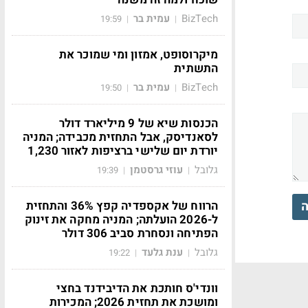
BizTech
עמית בר
19:59
|
|
מיקרוסופט, אמזון ומי שמוכר את
התשתית
BizTech
עמית בר
19:50
|
|
הכנסות שיא של 9 מיליארד דולר
לסאנדיסק, אבל התחזית מכבידה; המניה
יורדת יום שלישי ברציפות לאזור 1,230
גלובל
עוזי גרסטמן
19:39
|
|
הרווח של אקספדיה קפץ 36% והתחזית
ה
ל-2026 הועלתה; המניה מחקה את זינוק
הפתיחה ונסחרת סביב 306 דולר
גלובל
ענת גלעד
19:22
|
|
וונדי'ס חותכת את הדיבידנד בחצי
ומושכת את תחזית 2026; המכירות