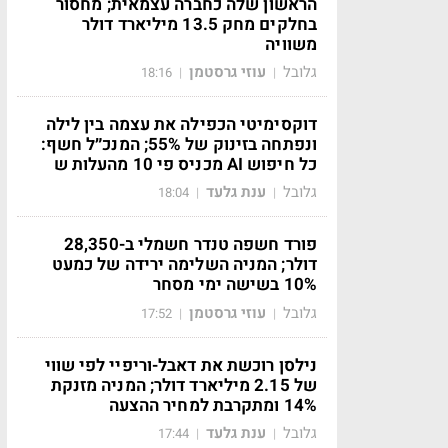
הראשון שלה כחברה עצמאית; מחסור
בחלקים מחק 13.5 מיליארד דולר
משוויה
גלובל
עוזי גרסטמן
18:16
|
|
דוקסימיטי הכפילה את עצמה בין לילה
ונפתחה בזינוק של 55%; המנכ״ל חשף:
כל חיפוש AI מכניס פי 10 מהעלות ש
גלובל
ענת גלעד
18:04
|
|
פורד חשפה טנדר חשמלי ב-28,350
דולר; המניה השלימה ירידה של כמעט
10% בשישה ימי מסחר
גלובל
עוזי גרסטמן
17:52
|
|
נילסן רוכשת את דאבל-וריפיי לפי שווי
של 2.15 מיליארד דולר; המניה מזנקת
14% ומתקרבת למחיר ההצעה
גלובל
ענת גלעד
17:44
|
|