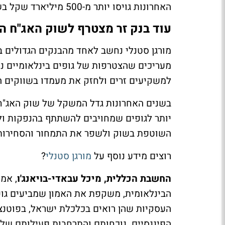
האחרונות גויסו יותר מ-500 מיליארד שקל בשוק המקומי הסחיר.
עוד בנק זר מצטרף לשוק האג"ח ה
מורגן סטנלי נחשב לאחד מהבנקים הגדולים 
מעריכים שהצטרפות של גופים בינלאומיים נ
למשקיעים זרים ולחזק את מעמדו בשווקים ה
בשנים האחרונות גדל המשקל של שוק האג"ח ה
יותר לגופים שמחויבים להשתתף בהנפקות ו
השוטפת בשוק ולשפר את התמחור והסחירות
רוצים מידע נוסף על
מורגן סטנלי
?
החשבת הכללית, מיכל עבאדי-בויאנג'ו
, אמר
הבינלאומית, משקפת את האמון שמביעים גופי
העסקיות שהן רואים בכלכלת ישראל, בפוטנצ
הפיננסיים. נוכחותם והתרחבות פעילותם של מ