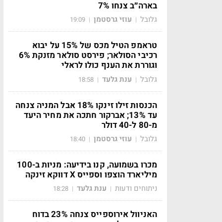
בארה״ב צנחו 7%
גלובל
עוזי גרסטמן
19:09
|
|
טראמפ הטיל מכס של 15% על יבוא
רכיבי הסולאר; פירסט סולאר מזנקת 6%
וגוררת את הענף כולו לראלי
גלובל
ענת גלעד
18:58
|
|
הכנסות זילו זינקו 18% אבל המניה צנחה
עד 13%; אברקור חתכה את מחיר היעד
מ-80 ל-40 דולר
גלובל
עוזי גרסטמן
18:40
|
|
מכרו בשמועה, קנו בידיעה: מניות ב-100
מיליארד הוצפו וספייס X דווקא זינקה
ניתוחים ודעות
ענת גלעד
18:28
|
|
האניוול אירוספייס צנחה 23% בדוח