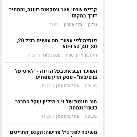
קריית שרת: 138 עסקאות בשנה, והמחיר
דורך במקום
נדל"ן
צלי אהרון
11:52
|
|
פנסיה לפי עשור: מה עושים בגיל 20,
30, 40, 50 ו-60
חיסכון ארוך טווח
ענת גלעד
11:51
|
|
השוכר תבע את בעל הדירה - "לא טיפל
ברטיבות" - פסק הדין מפתיע
משפט
עוזי גרסטמן
10:21
|
|
חוב מזונות של 1.9 מיליון שקל התברר
כשגוי ונמחק
משפט
עוזי גרסטמן
11:25
|
|
משיכה לפני גיל פרישה: הקנס, החריגים