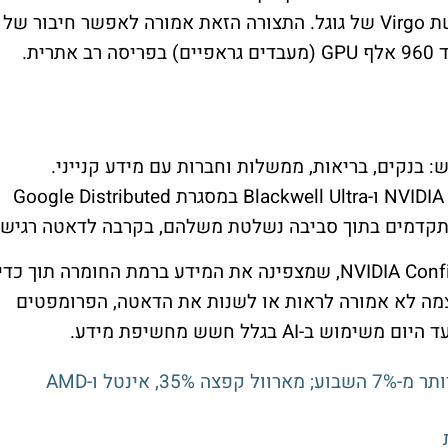
שת
Virgo
של גוגל. התצורה הזאת אמורה לאפשר חיבור של
GPU
(מעבדים גראפיים) בפריסה רב אתרית.
ש: בנקים, בריאות, ממשלות וחברות עם מידע קנייני.
NVIDIA 
ו-
Blackwell Ultra
במסגרת
Google Distributed
 מתקדמים בתוך סביבה נשלטת משלהם, בקרבה לדאטה רגיש.
NVIDIA Conf
, שמצפינה את המידע ברמת החומרה תוך כדי
מה לא אמורה לראות או לשנות את הדאטה, הפרומפטים
עד היום משימוש ב-
AI
בגלל חשש מחשיפת מידע.
ראלי השבבים בוול סטריט: SOXX מזנקת יותר מ-7% השבוע; מארוול קפצה 35%, אינטל ו-AMD