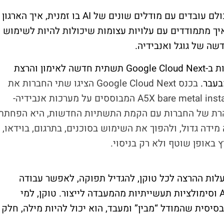
דמיינו ארגון ענק שבו מאות אלפי עובדים שכולם עובדים עם מודלים שונים של AI בו זמנית, איך הארגון
יך מתמודדים עם עלויות עצומות שיכולות להיות לשימוש
ה של גוגל ואנבידיה.
ת ב-
Google Cloud Next
תשתית חדשה לאימון והרצת
בעבר.
בכנס
Google Cloud Next
הציגו שתי החברות את
A5X bare metal inst
המבוססים על מערכות אנבידיה-
רת של החברות עם הקמת התשתיות החדשות, היא הפחתת
ידה גדול, ולהפוך את השימוש בסוכנים, בתרגום, בוידאו,
 באופן שוטף ולא רק בניסוי.
ות ההרצה לכל טוקן, להגדיל תפוקה, לאפשר עבודה
A
וסימולציות תעשייתיות מהמעבדה לייצור. טוקן, למי
סיסית שהמודל “מבין” ומעבד, הוא יכול להיות מילה, חלק