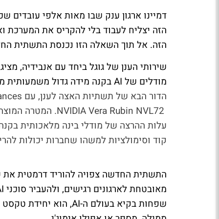
הזה יצליח לעבוד בלי להקריס את המערכת וא
הזה. אל תוך השאלה הזו נכנסת התשתית החדש
שירותי הענן של גוגל ביחד עם אנבידיה, מציגו
מודלים של
AI
בקנה מידה גדול משמעותית מ
הדור הבא של תשתיות האצה לענן, עם
ances
NVIDIA Vera Rubin NVL72
. המטרה המוצה
עלות ההרצה של מודלי בינה מלאכותית בקנה מ
קוד וסימולציות למשהו שחברות יכולות להריץ
התשתית החדשה צפויה להוריד דרמטית את על
מאובטחת לארגונים רגישים, ולהעביר סוכני
I
שפחות בקיא בעולם ה-
AI
, הוא יחידת טקסט ב
ממילה, מספר או אפילו אימוג'י.