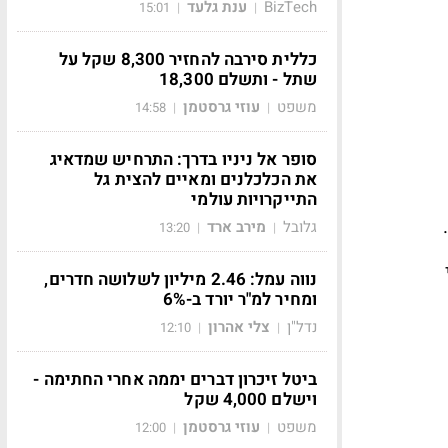
BizTech
ענת גלעד
15:01
|
|
כללית סירבה להחזיר 8,300 שקל על
שתל - ותשלם 18,300
משפט
עוזי גרסטמן
14:58
|
|
סופר אל ניניו בדרך: התרחיש שמדאיג
את הכלכלנים ומאיים להצית גל
התייקרויות עולמי
גלובל
מירב ארד
13:20
|
|
נווה עמל: 2.46 מיליון לשלושה חדרים,
ומחיר למ"ר יורד ב-6%
נדל"ן
צלי אהרון
12:10
|
|
ביטל זיכרון דברים יממה אחרי החתימה -
וישלם 4,000 שקל
משפט
עוזי גרסטמן
12:00
|
|