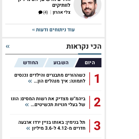
לוותיקים
|
צלי אהרון
(4)
עוד ניתוחים ודעות
הכי נקראות
היום
השבוע
החודש
1
כשההורים מתבגרים והילדים נכנסים
לתמונה: איך מנהלים הון...
2
ביהמ"ש מצדיק את רשות המסים: הונו
של בעלי חנויות תכשיטים...
3
תל בנימין: באותו בניין ירדו ארבעה
חדרים מ-4.12 ל-3.6 מיליון