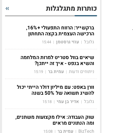
כותרות מתגלגלות
ברקשייר: הרווח התפעולי +16%,
הרכישה העצמית בקצה התחתון
גלובל
עוזי גרסטמן
15:44
|
|
שיאים בוול סטריט למרות המלחמה
והשיא בנפט - איך זה ייתכן?
ניתוחים ודעות
עמית בר
15:19
|
|
וורן באפט: עם מיליון דולר הייתי יכול
להשיג תשואה של 50% בשנה
גלובל
אדיר בן עמי
15:18
|
|
שוק העבודה: אילו מקצועות משתנים,
ומה הנתונים מראים
BizTech
עמית בר
15:08
|
|