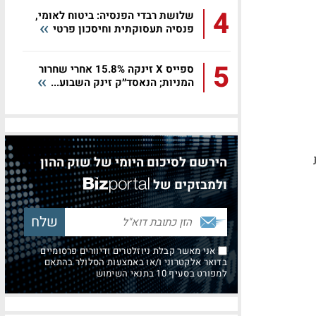
4
שלושת רבדי הפנסיה: ביטוח לאומי,
פנסיה תעסוקתית וחיסכון פרטי
5
ספייס X זינקה 15.8% אחרי שחרור
המניות; הנאסד״ק זינק השבוע...
הירשם לסיכום היומי של שוק ההון
ולמבזקים של
אני מאשר קבלת ניוזלטרים ודיוורים פרסומיים
בדואר אלקטרוני ו/או באמצעות הסלולר בהתאם
למפורט בסעיף 10 בתנאי השימוש