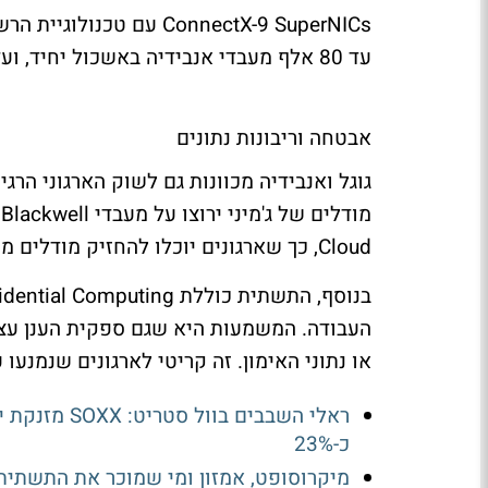
ConnectX-9 SuperNICs
עם טכנולוגיית הר
עד 80 אלף מעבדי אנבידיה באשכול יחיד, ועד 960 אלף
אבטחה וריבונות נתונים
גוגל ואנבידיה מכוונות גם לשוק הארגוני הרגי
מודלים של ג'מיני ירוצו על מעבדי
Blackwell
Cloud
, כך שארגונים יוכלו להחזיק מודלים
בנוסף, התשתית כוללת
idential Computing
העבודה. המשמעות היא שגם ספקית הענן עצ
או נתוני האימון. זה קריטי לארגונים שנמנעו 
כ-23%
מיקרוסופט, אמזון ומי שמוכר את התשתית