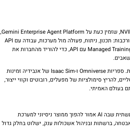
NVI
, שזמין כעת על
Gemini Enterprise Agent Platform
,
בות: תכנון, ניתוח, פעולה מול מערכות, עבודה עם
API
Managed Training
עם
API
, כדי להוריד מהחברות את
שאבים.
ת. ספריות
Omniverse
ו-
Isaac Sim
של אנבידיה זמינות
ים, להריץ סימולציות של מפעלים, רובוטים וקווי ייצור,
ם בעולם האמיתי.
התשתית שבה
AI
אמור להפוך ממוצר ניסיוני למערכת
בטחה, ברשתות ובניהול אשכולות ענק, ישלוט בחלק גדול