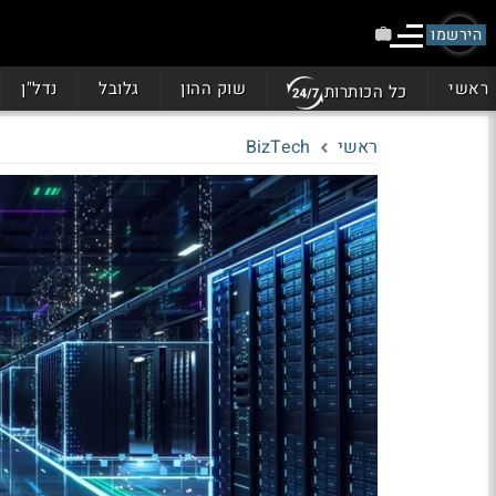
הירשמו
ראשי
שוק ההון
גלובל
נדל"ן
כל הכותרות
ראשי
BizTech