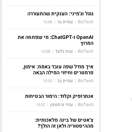
גוגל וג'מיני: הענקית שהתעוררה
BizTech
עמית בר
15:08
|
|
OpenAI ו-ChatGPT: מי שפתחה את
המרוץ
BizTech
ענת גלעד
15:08
|
|
איך מודל שפה עובד באמת: אימון,
פרמטרים וחיזוי המילה הבאה
BizTech
עמית בר
15:02
|
|
אנתרופיק וקלוד: הימור הבטיחות
BizTech
עוזי גרסטמן
15:02
|
|
צ'אטים של בינה מלאכותית:
מההיסטוריה ולאן זה הולך?