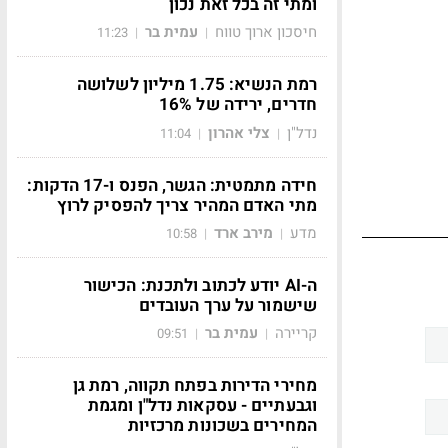
ומתי זה בכל זאת נכון
חיסכון ארוך טווח
עמית בר
11:23
|
|
רמת הנשיא: 1.75 מיליון לשלושה
חדרים, ירידה של 16%
נדל"ן
צלי אהרון
11:04
|
|
חידה מתמטית: הגשר, הפנס ו-17 הדקות:
מתי האדם המהיר צריך להפסיק לרוץ
מדע
מירב ארד
10:58
|
|
ה-AI יודע לכתוב ולתכנת: הכישור
שישמור על ערך העובדים
קריירה
עמית בר
09:51
|
|
מחירי הדירות בפתח תקווה, רמת גן
וגבעתיים - עסקאות נדל"ן ומגמת
המחירים בשכונות מרכזיות