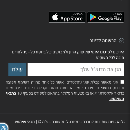
הרשמה לדיוור
הירשם לסיכום היומי של שוק ההון ולמבזקים של ביזפורטל - ניוזלטרים
חובה לכל משקיע
אני מאשר קבלת שני ניוזלטרים, אשר כל אחד מהווה רשימת תפוצה
נפרדת, בנושאים סיכום יומי והתראות חמות וקבלת דיוורים פרסומיים
בדואר אלקטרוני ו/ או באמצעות הסלולר בהתאם למפורט בסעיף 10
בתנאי
השימוש
כל הזכויות שמורות לחברת ביזפורטל תקשורת בע"מ ©
|
תנאי שימוש