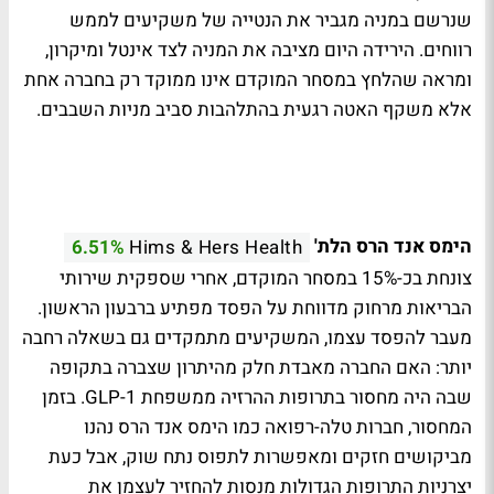
שנרשם במניה מגביר את הנטייה של משקיעים לממש
רווחים. הירידה היום מציבה את המניה לצד אינטל ומיקרון,
ומראה שהלחץ במסחר המוקדם אינו ממוקד רק בחברה אחת
אלא משקף האטה רגעית בהתלהבות סביב מניות השבבים.
הימס אנד הרס הלת'
6.51%
Hims & Hers Health
צונחת בכ-15% במסחר המוקדם, אחרי שספקית שירותי
הבריאות מרחוק מדווחת על הפסד מפתיע ברבעון הראשון.
מעבר להפסד עצמו, המשקיעים מתמקדים גם בשאלה רחבה
יותר: האם החברה מאבדת חלק מהיתרון שצברה בתקופה
שבה היה מחסור בתרופות ההרזיה ממשפחת GLP-1. בזמן
המחסור, חברות טלה-רפואה כמו הימס אנד הרס נהנו
מביקושים חזקים ומאפשרות לתפוס נתח שוק, אבל כעת
יצרניות התרופות הגדולות מנסות להחזיר לעצמן את