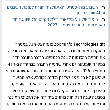
השבוע בוול-סטריט: האינפלציה חוזרת למוקד, השבבים
וה-AI שוב במבחן
הימור של 5.1 מיליארד דולר: הקזינו הראשון באיחוד
האמירויות ייפתח בספטמבר 2027
זום
ZoomInfo Technologies
צונחת בכ-33% במסחר
המוקדם, אחרי שחברת הדאטה והבינה המלאכותית מורידה
את תחזית ההכנסות לשנת הכספים. מדובר בתגובה חדה
במיוחד, שמגיעה גם אחרי שמניית החברה כבר ירדה ב-41%
מתחילת 2026 עד לסגירת המסחר ביום שני. המשמעות היא
שהשוק לא רק מגיב לעדכון תחזית נקודתי, אלא ממשיך
לתמחר מחדש את הציפיות מהחברה. זום אינפו, שעוסקת
באיסוף וניתוח מידע עסקי לצורכי מכירות ושיווק, נמצאת
בסביבה שבה הלקוחות בוחנים בזהירות את תקציבי התוכנה
והדאטה שלהם. הורדת תחזית ההכנסות מחדדת את החשש