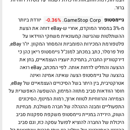
ברור.
גיימסטופ
יורדת ביותר
-0.36%
GameStop Corp.
מ-3% במסחר המוקדם, אחרי ש-eBay דוחה את הצעת
ההשתלטות שהגישה קמעונאית משחקי הווידאו על
פלטפורמת המכירות הפומביות והמסחר המקוון. יו"ר eBay,
פול פרסלר, כתב במכתב למנכ"ל גיימסטופ ריאן כהן כי
דירקטוריון החברה, בתמיכת יועציו העצמאיים, בחן את
ההצעה והחליט לדחות אותה. לפי המכתב, eBay רואה
בהצעה של גיימסטופ הצעה שאינה אמינה ואינה
אטרקטיבית, בין היתר בשל הסיכויים העצמאיים של eBay,
חוסר הוודאות סביב מתווה המימון, ההשפעה האפשרית על
הצמיחה והרווחיות לטווח ארוך, רמות המינוף, הסיכונים
התפעוליים ומבנה ההנהלה של חברה משולבת. מבחינת
השוק, הירידה במניית גיימסטופ משקפת ספקנות סביב
היכולת של החברה להוציא לפועל עסקה כזו, וגם סביב