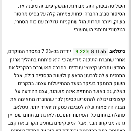
השליטה בשוק הזה. מבחינת המשקיעים, זה משנה את
הסיפור סביב החברה: פחות צמיחה קלה על בסיס מחסור
בשוק, ויותר תחרות מול שחקניות גדולות עם כוח מסחרי,
רגולטורי ומותגי משמעותי.
גיטלאב
יורדת בכ-7.2% במסחר המוקדם,
9.22%
GitLab
אחרי שחברת התוכנה מודיעה כי היא פותחת בתהליך ארגון
מחדש ותבצע קיצוצי עובדים. החברה מאשררת במקביל את
התחזית שלה לרבעון הראשון ולשנת הכספים כולה, אבל
השוק מתמקד בעיקר בצעד ההתייעלות עצמו. במקרים
כאלה, גם כאשר התחזית אינה משתנה, עצם ההודעה על
קיצוצים יכולה להתפרש כסימן לכך שהחברה מתאימה את
מבנה ההוצאות שלה לסביבה עסקית זהירה יותר. גיטלאב
פועלת בתחום כלי הפיתוח והתוכנה לארגונים, תחום שעדיין
נהנה מביקוש מבני, אבל המשקיעים בוחנים מקרוב את קצב
הצמיחה, רמת ההוצאות והיכולת לשמור על מסלול רווחיות