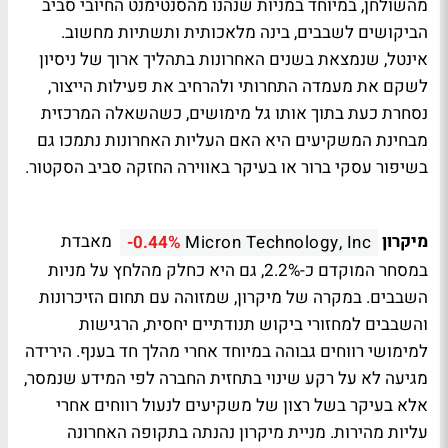
מהשולחן, במיוחד במניות שנהנו מהסנטימנט החיובי סביב
הביקושים לשבבים, בינה מלאכותית ותשתיות מחשוב.
אינטל, שנמצאת בשנים האחרונות בתהליך ארוך של ניסיון
לשקם את מעמדה התחרותי ולהרחיב את פעילות הייצור,
נסחרת כעת בתוך אותו גל מימושים, כשהשאלה המרכזית
מבחינת המשקיעים היא האם העליות האחרונות נתמכו גם
בשיפור עסקי ברור או בעיקר באווירה החזקה סביב הסקטור.
מיקרון
מאבדת
-0.44%
Micron Technology, Inc
במסחר המוקדם כ-2.2%, גם היא כחלק מהלחץ על מניות
השבבים. במקרה של מיקרון, שמזוהה עם תחום הזיכרונות
והשבבים למחזורי ביקוש תנודתיים יחסית, הרגישות
למימושי רווחים גבוהה במיוחד אחרי מהלך חד בענף. הירידה
מגיעה לא על רקע שינוי בתחזית החברה לפי המידע שנמסר,
אלא בעיקר בשל רצון של משקיעים לנעול רווחים אחרי
עליות מהירות. מניית מיקרון נהנתה בתקופה האחרונה