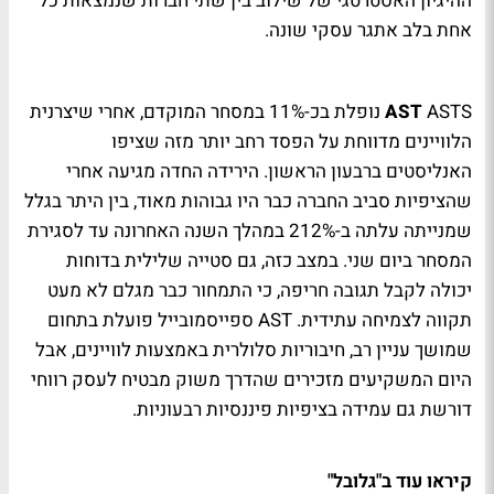
ההיגיון האסטרטגי של שילוב בין שתי חברות שנמצאות כל
אחת בלב אתגר עסקי שונה.
AST
ASTS נופלת בכ-11% במסחר המוקדם, אחרי שיצרנית
הלוויינים מדווחת על הפסד רחב יותר מזה שציפו
האנליסטים ברבעון הראשון. הירידה החדה מגיעה אחרי
שהציפיות סביב החברה כבר היו גבוהות מאוד, בין היתר בגלל
שמנייתה עלתה ב-212% במהלך השנה האחרונה עד לסגירת
המסחר ביום שני. במצב כזה, גם סטייה שלילית בדוחות
יכולה לקבל תגובה חריפה, כי התמחור כבר מגלם לא מעט
תקווה לצמיחה עתידית. AST ספייסמובייל פועלת בתחום
שמושך עניין רב, חיבוריות סלולרית באמצעות לוויינים, אבל
היום המשקיעים מזכירים שהדרך משוק מבטיח לעסק רווחי
דורשת גם עמידה בציפיות פיננסיות רבעוניות.
קיראו עוד ב"גלובל"