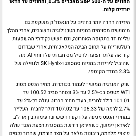
החוזים על ה-S&P 500 מאבדים 0.3%, והחוזים על הדאו
יורדים קלות.
הירידה החדה יותר בחוזים על הנאסד"ק משקפת גם
מימושים מסוימים במניות הטכנולוגיה והשבבים, אחרי מהלך
עליות חד בתקופה האחרונה, וגם חשש נקודתי מהשפעות
רגולטוריות על תחום הבינה המלאכותית, אחרי שבדרום
קוריאה עלתה הצעה להטיל מס חברתי על רווחי AI, מה
שהוביל לירידות במניות סמסונג ו-SK Hynix ולנפילה של
2.3% במדד הקוספי.
שוק האנרגיה ממשיך לעמוד בכותרות. מחיר הנפט מסוג
WTI מטפס בכ-2.5% עד 3% ונסחר סביב 100.52 עד
101.01 דולר לחבית, בעוד מחיר הברנט עולה בכ-2% עד
2.7% לרמה של 106.33 עד 107.02 דולר לחבית. העלייה
במחירי הנפט מגיעה על רקע החשש שהעימות בין ארה"ב
לאיראן יימשך, כשאיראן דורשת במסגרת הצעת הנגד שלה
פיצויי מלחמה, ריבונות מלאה על מצר הורמוז, שחרור נכסים