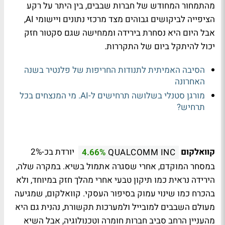
מהתמחור המחודש של חברות שבבים, בין היתר על רקע
הציפייה לביקושים גבוהים מצד מרכזי נתונים ויישומי AI,
אבל היום היא נסחרת בירידה וממחישה שגם סקטור חזק
יכול להיתקל ביום של התקררות.
הסיבה האמיתית לתנודות החריפות של פלנטיר בשנה
האחרונה
מורגן סטנלי בשלושה תרחישים ל-AI. מי המנצחים בכל
תרחיש?
קוואלקום
יורדת בכ-2%
4.66%
QUALCOMM INC
במסחר המוקדם, אחרי שסגרה אתמול בשיא. במקרה שלה,
הירידה נראית כמו תיקון טבעי אחרי מהלך חזק במיוחד, ולא
בהכרח כמו שינוי עמוק בסיפור העסקי. קוואלקום, שמגיעה
מעולם השבבים למובייל ולמערכות תקשורת, נהנית גם היא
מהעניין הרחב סביב חברות חומרה וטכנולוגיה, אבל השיא