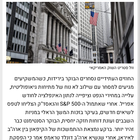
וול סטריט השוק האמריקאי
החוזים העתידיים נסחרים הבוקר בירידות, כשהמשקיעים
מגיעים למסחר עם שילוב לא נוח של מתיחות גיאופוליטית,
עלייה במחירי הנפט וציפייה לנתון האינפלציה לחודש
אפריל. אחרי שאתמול ה-S&P 500 והנאסד"ק הצליחו לטפס
לשיאים חדשים, בעיקר בזכות המשך הראלי במניות
השבבים ועונת דוחות חזקה יחסית, הבוקר הסנטימנט כבר
זהיר יותר. ברקע נמצאת ההתמשכות של הקיפאון בין ארה"ב
לאיראן, אחרי שנשיא ארה"ב דונלד טראמפ אמר כי הפסקת