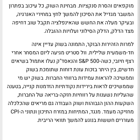
מוקפאים והסרת סנקציות. מבחינת השוק, כל עיכוב בפתרון
המשבר מגדיל את הסיכון להמשך לחץ במחירי האנרגיה,
ובעיקר מעלה את החשש שהאינפלציה תקבל שוב דחיפה
מצד הדלק, הדלק הסילוני ועלויות ההובלה.
למרות הזהירות הבוקר, התמונה בשוק עדיין אינה
חד-משמעית שלילית. וול סטריט מגיעה ליום המסחר אחרי
רצף חיובי, כשה-S&P 500 והנאסד"ק נעלו אתמול בשיאים
חדשים, בין היתר בזכות עונת דוחות שתומכת בשוק
וממשיכה להראות עמידות ברווחי החברות. בשוק יש מי
שממשיכים לראות בירידות נקודתיות הזדמנות קנייה, בטענה
שהעליות נשענות על רווחיות חזקה-בריאה של החברות,
השקעות ההון הגבוהות ושוק העבודה גם מריאים שהכלכלה
מחזיקה מעמד. מנגד, המתיחות במזרח התיכון ונתוני ה-CPI
מעוררים חששות בנוגע להמשך תוואי הריבית.