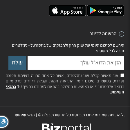
הרשמה לדיוור
הירשם לסיכום היומי של שוק ההון ולמבזקים של ביזפורטל - ניוזלטרים
חובה לכל משקיע
אני מאשר קבלת שני ניוזלטרים, אשר כל אחד מהווה רשימת תפוצה
נפרדת, בנושאים סיכום יומי והתראות חמות וקבלת דיוורים פרסומיים
בדואר אלקטרוני ו/ או באמצעות הסלולר בהתאם למפורט בסעיף 10
בתנאי
השימוש
כל הזכויות שמורות לחברת ביזפורטל תקשורת בע"מ ©
|
תנאי שימוש