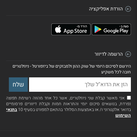
הורדת אפליקציה
הרשמה לדיוור
הירשם לסיכום היומי של שוק ההון ולמבזקים של ביזפורטל - ניוזלטרים
חובה לכל משקיע
אני מאשר קבלת שני ניוזלטרים, אשר כל אחד מהווה רשימת תפוצה
נפרדת, בנושאים סיכום יומי והתראות חמות וקבלת דיוורים פרסומיים
בדואר אלקטרוני ו/ או באמצעות הסלולר בהתאם למפורט בסעיף 10
בתנאי
השימוש