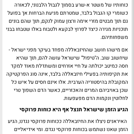
כוחותיו של משטר א-שרע בסמוך לגבול הלבנוני, לכאורה
כשומרי קו הגבול בלבד, שמטרתם מניעת הברחות אך בפועל
גם תוך מבטים מזרי אימה ורצון עמוק לנקם, תוך שהם בונים
תוכניות מגירה כיצד לפרוץ לבקעא ולטבוח באלו שטבחו בבני
משפחותיהם.
אם מישהו חושב שהחיזבאללה מפחד בעיקר מפני ישראל -
שיחשוב שוב. ה"טיפול" שישראל עושה להם, תוך שהיא
חסה כמיטב יכולתה על חיי אזרחים ומשתדלת מאוד למקד
את תקיפותיה בפעילי חיזבאללה בלבד, אינה סוג הפרקטיקה
המקובלת בהיסטוריה הערבית. אלו אינם חסים על איש כל
שכן באויביהם המרים והאכזריים, כאשר הדם השפוך טרי
לחלוטין ונקמות הדם מפעפעות.
הגיע הזמן שישראל תנצל אף היא כוחות פרוקסי
האיראנים ניצלו את החיזבאללה ככוחות פרוקסי נגדנו, הגיע
הזמן שאנו נשתמש בכוחות פרוקסי נגדם. ומי אידיאליים