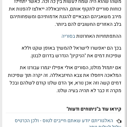
משהו שהוא היה שמח לעשות בין כה וכה. כאשר יתחילו
כוחות סוריים לתקוף אותם, החיזבאללה ייאלצו להפנות את
מירב משאביהם הצבאיים להגנת אדמותיהם ומשפחותיהם
בלב האזורים החשובים להם ביותר.
ההתפתחויות האחרונות
בסוריה
בכך הם יאפשרו לישראל להמשיך באופן שקט וללא
שפיכות דמים את "הניקיון" הנדרש בדרום לבנון.
אם יתמזל מזלנו, הסורים אולי אפילו יגמרו עבורנו את
המלאכה ויחסלו את צבא החיזבאללה. זה יקרה תוך שפיכות
דמים קשה וזה אכן נורא, אך הדם שלנו קודם לשלהם ובכל
מקרה זו כבר לא תהיה בעיה שלנו.
קיראו עוד ב"ניתוחים ודעות"
האלגוריתם יודע שאתם חייבים לטוס - ולכן הכרטיס