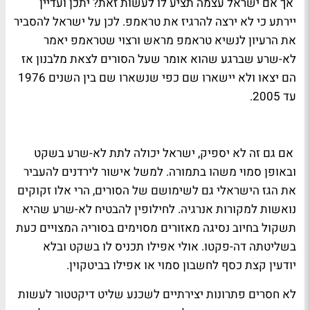
אך אם ישראל עצמה תציע לו לעשות זאת? יתכן ועדיין
יירתע כי לא ירצה להרגיז את טראמפ. לכן על ישראל להסביר
את הרעיון לנשיא טראמפ מראש ורצוי שטראמפ יאמר
לא-שרע שברגע שהוא אומר שעל הסורים לצאת מלבנון אז
הם יצאו ולא יישארו שם כפי שנשארו שם בין השנים 1976
עד 2005.
אם גם זה לא יספיק, ישראל יכולה לתת לא-שרע בשקט
ובאופן סמוי משהו בתמורה. למשל אישור לירדנים להעביר
את הגז הישראלי גם לשימושם של הסורים, הרי אלו זקוקים
נואשות למקורות אנרגיה. לחילופין להבטיח לא-שרע שהיא
תשקול בחיוב נסיגה מאזורים מסוימים בסוריה המצויים כעת
בשליטתה דה-פקטו. אולי אפילו תכניס לו בשקט ובלא
יודעין קצת כסף לחשבון סמוי או אפילו בביטקוין.
לא חסרים פתרונות יצירתיים לשכנע שליט דיקטטור לעשות