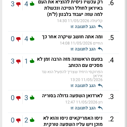
.
6
רק עכשיו ניסית להוציא את העם
3
4
באיראן לחולל הפיכה ונכשלת
למה שזה יעבוד בלבנון (ל"ת)
קליגולה
11/05/2026 14:30
הגב לתגובה זו
.
5
ומה אתה חושב שיקרה אחר כך
0
4
החיים
11/05/2026 14:08
הגב לתגובה זו
.
4
בפעם הראשונה מזה הרבה זמן לא
3
1
מסכים עם הכותב
הפרוקסי היחיד שצריך להפעיל הוא נגד
איראן
11/05/2026 13:20
הגב לתגובה זו
.
3
לארדואן השפעה גדולה בסוריה
0
3
רון
11/05/2026 12:47
הגב לתגובה זו
.
2
ניסו האמריקאים ניסו והוא לא
0
2
מוכן ויש עליו השפעה טורקית