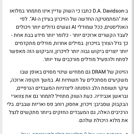
ב-D.A. Davidson כתבו כי השוק עדיין אינו מתמחר במלואו
את "המתמטיקה החדשה של הזיכרון בעידן ה-AI". לפי
האנליסטים, ככל שמודלי AI נעשים גדולים יותר ויכולים
לעבד הקשרים ארוכים יותר - כלומר יותר מידע בבת אחת -
כך גדל הצורך בזיכרון. במילים אחרות, מודלים מתקדמים
יותר יוצרים ביקוש גבוה יותר לזיכרון, והביקוש הזה מאפשר
לפתח ולהפעיל מודלים מורכבים עוד יותר.
הזינוק של DRAM גם ממחיש שינוי מסוים באופן שבו
משקיעים מסתכלים על תשתיות AI. במשך תקופה ארוכה,
עיקר תשומת הלב הופנתה ליצרניות המעבדים הגרפיים,
ובראשן אנבידיה. כעת השוק מתחיל לתמחר גם את צווארי
הבקבוק שסביבן: זיכרון, אחסון, רוחב פס ואריזת שבבים. בלי
הרכיבים האלה, גם המעבדים החזקים ביותר מתקשים לנצל
את מלוא היכולת שלהם.