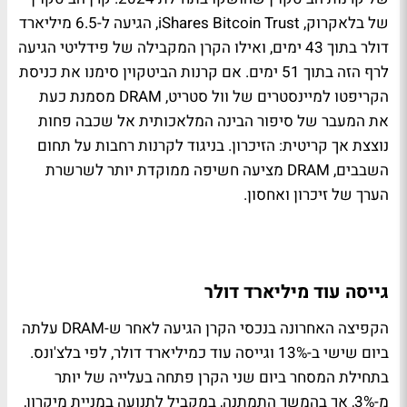
של בלאקרוק, iShares Bitcoin Trust, הגיעה ל-6.5 מיליארד
דולר בתוך 43 ימים, ואילו הקרן המקבילה של פידליטי הגיעה
לרף הזה בתוך 51 ימים. אם קרנות הביטקוין סימנו את כניסת
הקריפטו למיינסטרים של וול סטריט, DRAM מסמנת כעת
את המעבר של סיפור הבינה המלאכותית אל שכבה פחות
נוצצת אך קריטית: הזיכרון. בניגוד לקרנות רחבות על תחום
השבבים, DRAM מציעה חשיפה ממוקדת יותר לשרשרת
הערך של זיכרון ואחסון.
גייסה עוד מיליארד דולר
הקפיצה האחרונה בנכסי הקרן הגיעה לאחר ש-DRAM עלתה
ביום שישי ב-13% וגייסה עוד כמיליארד דולר, לפי בלצ'ונס.
בתחילת המסחר ביום שני הקרן פתחה בעלייה של יותר
מ-3%, אך בהמשך התמתנה, במקביל לתנועה במניית מיקרון,