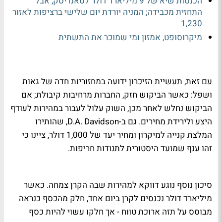
הכנסות שיא של 9 מיליארד דולר לסאנדיסק, אבל
התחזית מכבידה; המניה יורדת יום שלישי ברציפות לאזור
1,230
מיקרוסופט, אמזון ומי שמוכר את התשתית
עם זאת, תעשיית הזיכרון ידועה במחזוריות חדה של גאות
ושפל: כאשר הביקוש חזק, החברות מרחיבות קיבולת; אם
הביקוש נחלש לאחר מכן, השוק עלול לעבור במהירות לעודף
היצע ולירידת מחירים. גם ב-D.A. Davidson, שהותירו
המלצת קנייה למיקרון ומחיר יעד של 1,000 דולר, ציינו כי
זהו ענף שמועד היסטורית לתנודות חריפות.
סיכון נוסף נוגע דווקא למהירות שבה הקרן צמחה. כאשר
מיליארד דולר נכנסים לקרן ביום אחד, חלק מהכסף כנראה
מבוסס על תזה ארוכת טווח - אך חלקו עשוי להיות כסף