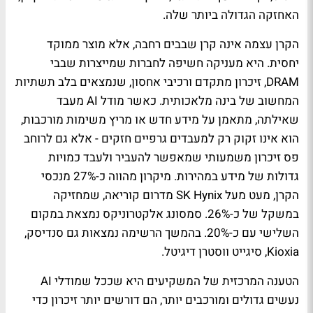
האחזקה הגדולה ביותר שלה.
הקרן עצמה אינה קרן שבבים רחבה, אלא מוצר ממוקד
יחסית. היא מעניקה חשיפה לחברות שמייצרות שבבי
DRAM, זיכרון מתקדם ורכיבי אחסון, שנמצאים בלב תשתיות
המחשוב של בינה מלאכותית. כאשר מודל AI מעבד
שאילתה, מתאמן על מידע חדש או מריץ משימות מורכבות,
הוא אינו זקוק רק למעבדים גרפיים חזקים - אלא גם לרוחב
פס זיכרון משמעותי שמאפשר להעביר ולעבד כמויות
גדולות של מידע במהירות. מיקרון מהווה כ-27% מנכסי
הקרן, מעט מעל SK Hynix מדרום קוריאה, שמחזיקה
במשקל של כ-26%. סמסונג אלקטרוניקס נמצאת במקום
השלישי עם כ-20%. בהמשך הרשימה נמצאות גם סנדיסק,
Kioxia, סיגייט ווסטרן דיגיטל.
הטענה המרכזית של המשקיעים היא שככל שמודלי AI
נעשים גדולים ומורכבים יותר, הם דורשים יותר זיכרון כדי