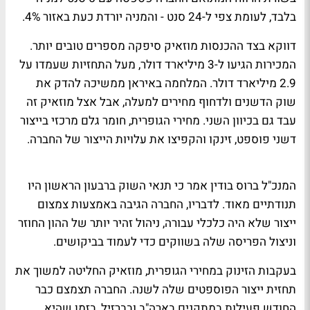
בלבד, לעומת צפי ל-24 סנט - והמניה יורדת כעת באזור 4%.
דווקא בצד ההכנסות מוזאיק סיפקה מספרים טובים יותר.
המכירות הגיעו ל-3 מיליארד דולר, מעל התחזיות שעמדו על
2.9 מיליארד דולר. המלחמה באיראן ממשיכה להדק את
שוק הדשנים ולדחוף מחירים למעלה, אבל אצל מוזאיק זה
עבד גם בכיוון השני. מחירי הגופרית, חומר גלם מרכזי בייצור
דשני פוספט, זינקו והקפיצו את עלויות הייצור של החברה.
המנכ"ל ברוס בודין אמר כי תנאי השוק ברבעון הראשון היו
תנודתיים מאוד. לדבריו, החברה הגיבה באמצעות צמצום
ייצור שלא היה כלכלי עבורה, ניהול זהיר יותר של ההון החוזר
וניצול הפריסה שלה בשווקים כדי לעמוד בביקושים.
בעקבות הזינוק במחירי הגופרית, מוזאיק החליטה למשוך את
תחזית ייצור הפוספטים שלה לשנה. החברה תצמצם כבר
החודש פעילות במתקנים בארה"ב ובברזיל, בזמן שהיא