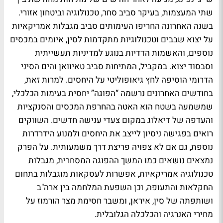
שתי המעצמות, בעיקר סביב סחר, טכנולוגיה וביטחון אזורי.
בשנה האחרונה החריפו העימותים סביב מגבלות אמריקאיות
על יצוא שבבים וטכנולוגיות מתקדמות לסין, איומים במכסים
נוספים, והאשמות הדדיות בנוגע למדיניות תעשייתית
וסבסוד יצוא. במקביל, המתיחות סביב טאיוואן והים הסיני
הדרומי הוסיפה לחץ גיאופוליטי על היחסים. למרות זאת,
בחודשים האחרונים נרשמה “הפוגה” יחסית בעימות הכלכלי,
שמשמעה בשטח הוא האטה בהחרפת המכסים והסנקציות
והעדפה של דיאלוג במקום צעדי ענישה חדשים. השווקים
רואים בפגישה ניסיון לייצב את היחסים ולמנוע הידרדרות
נוספת, גם אם לא צפויה פריצת דרך משמעותית. על הפרק
נמצאים נושאים כמו המשך ההפוגה המסחרית, מגבלות
טכנולוגיה אמריקאיות, אפשרות לעסקאות מוגבלות בתחום
החקלאות והתעופה, וכן השפעת המלחמה בין ארה"ב
ושותפתה של סין, איראן, ומשבר חסימת מצר הורמוז על
מחירי האנרגיה והכלכלה הגלובלית.