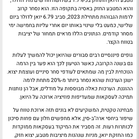
מטבע היואן התחזק בכ-1.7% בשלושה חודשים מול הדולר,
והוא המטבע החזק באסיה בתקופה הזו. הוא נסחר קרוב
לרמות הגבוהות מתחילת 2023, סביב 6.79 יואן לדולר ביום
שלישי, כמעט בלי שינוי באותו יום אחרי עליות בחמישה ימי
מסחר קודמים. הנתונים הללו מראים תמחור של יציבות
בטווח הקצר.
גופים פיננסיים רבים סבורים שהיואן יכול להמשיך לעלות
גם בשנה הקרובה, כאשר הטיעון לכך הוא פער בין הרמה
הנוכחית לבין מה שמתאים לעודפי סחר סיניים ועוצמת יצוא.
ישנן הערכות שהוא נסחר ביותר מ-20% מתחת לרמה
ההוגנת. הערכות כאלה מבוססות על מודלים, אבל הן נותנות
תמיכה לעסקאות שמעדיפות פוזיציה ארוכה על היואן.
מבחינה טקטית, המשקיעים לא בונים תזה ארוכת טווח על
שיפור ביחסי ארה"ב-סין, אלא מחפשים חלון עם פחות סיכון
לכותרות רעות. זה מסביר את המיקוד בעסקאות ממוקדות
כמו החזקת יואן, מניות שנהנות מיציבות מטבע, יצוא חזק,