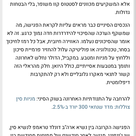
אלא המשקיעים מכוונים לסטטוס קוו משופר, בלי הבטחות
גדולות.
הנכסים הסיניים כבר מראים עליות לקראת הפגישה, מה
שמשקף הערכה שהסיכוי להידרדרות חדה נמוך כרגע. זה לא
אומר שהסיכונים נעלמו. האווירה חיובית, אבל כל רמז לחיכוך
בסחר, טכנולוגיה או פוליטיקה עלול להחזיר פרמיית סיכון
וללחוץ על מניות ומטבע. במקביל, הדולר נחלש לאחרונה
ותומך במטבעות אסייתיים, כולל היואן. חלק מהראלי הזה
קשור לתנאי מאקרו גלובליים ולא רק להתקרבות
דיפלומטית.
להרחבה על התנודתיות האחרונה בשוק הסיני:
מניות סין
צוללות: מדד שנחאי 300 יורד ב-2.5%
.
הפגישה הקרובה בין נשיא ארה"ב דונלד טראמפ לנשיא סין,
שי ג'ינפינג, מגיעה לאחר חודשים של מתיחות מחודשת בין