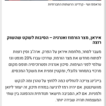
טראמפ ושי - קרדיט: הרשתות החברתיות
איראן, מצר הורמוז ואנרגיה – הסיבות לשקט שהשוק
רוצה
מעבר לסחר, מלחמת איראן על הפרק. ארה"ב וסין רוצות
לפתוח מחדש את מצר הורמוז, שדרכו עברו 20% מנפט וגז
עולמי לפני העימות. סיכון אנרגיה ופטרוכימיה תופס מקום
מרכזי בתמחור גלובלי, ומקטין זמנית את משקל המכסים.
בייג'ינג צריכה להחליט כמה ללחוץ על טהרן ומה לבקש
מוושינגטון. אם יהיה רמז לרגיעה במזרח תיכון, זה יעזור ליואן
ולמניות. אם לא, הסביבה תישאר תנודתית וההפוגה בין שתי
המעצמות תהיה שבירה יותר.