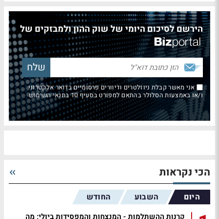
הירשם לסיכום היומי של שוק ההון ולמבזקים של
אני מאשר קבלת ניוזלטרים ודיוורים פרסומיים בדואר אלקטרוני
ו/או באמצעות הסלולר בהתאם למפורט בסעיף 10 בתנאי השימוש
הכי נקראות
היום
השבוע
החודש
קרנות ההשתלמות - המנצחות והמפסידות ביולי; מה