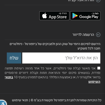
הרשמה לדיוור
הירשם לסיכום היומי של שוק ההון ולמבזקים של ביזפורטל - ניוזלטרים
חובה לכל משקיע
אני מאשר קבלת שני ניוזלטרים, אשר כל אחד מהווה רשימת תפוצה
נפרדת, בנושאים סיכום יומי והתראות חמות וקבלת דיוורים פרסומיים
בדואר אלקטרוני ו/ או באמצעות הסלולר בהתאם למפורט בסעיף 10
בתנאי
השימוש
כל הזכויות שמורות לחברת ביזפורטל תקשורת בע"מ ©
|
תנאי שימוש