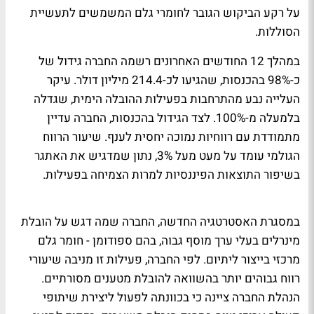
על רקע הביקוש הגובר לחומרי גלם המשמשים לתעשיית
הסוללות.
במהלך 12 החודשים האחרונים רשמה החברה גידול של
כ-98% בהכנסות, שהגיעו לכ-214.4 מיליון דולר. עיקר
העלייה נבע מהתרחבות בפעילות ההובלה הימית, שגדלה
בלמעלה מ-100%. לצד הגידול בהכנסות, החברה עדיין
מתמודדת עם רווחיות נמוכה יחסית לענף. שיעור הרווח
הגולמי עומד על מעט מעל 3%, נתון שמדגיש את האתגר
בשיפור התוצאות הפיננסיות למרות הצמיחה בפעילות.
במסגרת האסטרטגיה החדשה, החברה שמה דגש על הובלת
מינרלים בעלי ערך מוסף גבוה, בהם ספודומן - חומר גלם
מרכזי בייצור ליתיום. לפי החברה, פעילות זו מניבה שיעורי
רווח גבוהים יותר בהשוואה להובלת מטענים מסורתיים.
הנהלת החברה ציינה כי בכוונתה לפעול ליצירת שיתופי