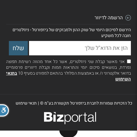
הרשמה לדיוור
הירשם לסיכום היומי של שוק ההון ולמבזקים של ביזפורטל - ניוזלטרים
חובה לכל משקיע
אני מאשר קבלת שני ניוזלטרים, אשר כל אחד מהווה רשימת תפוצה
נפרדת, בנושאים סיכום יומי והתראות חמות וקבלת דיוורים פרסומיים
בדואר אלקטרוני ו/ או באמצעות הסלולר בהתאם למפורט בסעיף 10
בתנאי
השימוש
כל הזכויות שמורות לחברת ביזפורטל תקשורת בע"מ ©
|
תנאי שימוש