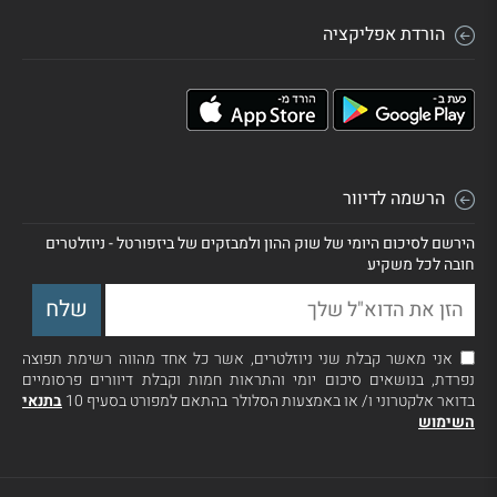
הורדת אפליקציה
הרשמה לדיוור
הירשם לסיכום היומי של שוק ההון ולמבזקים של ביזפורטל - ניוזלטרים
חובה לכל משקיע
אני מאשר קבלת שני ניוזלטרים, אשר כל אחד מהווה רשימת תפוצה
נפרדת, בנושאים סיכום יומי והתראות חמות וקבלת דיוורים פרסומיים
בדואר אלקטרוני ו/ או באמצעות הסלולר בהתאם למפורט בסעיף 10
בתנאי
השימוש