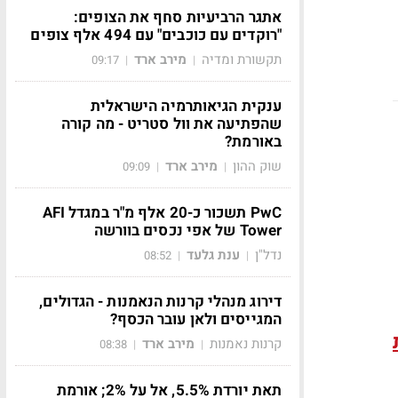
אתגר הרביעיות סחף את הצופים:
"רוקדים עם כוכבים" עם 494 אלף צופים
תקשורת ומדיה
מירב ארד
09:17
|
|
ענקית הגיאותרמיה הישראלית
שהפתיעה את וול סטריט - מה קורה
באורמת?
שוק ההון
מירב ארד
09:09
|
|
PwC תשכור כ-20 אלף מ"ר במגדל AFI
Tower של אפי נכסים בוורשה
נדל"ן
ענת גלעד
08:52
|
|
דירוג מנהלי קרנות הנאמנות - הגדולים,
המגייסים ולאן עובר הכסף?
קרנות נאמנות
מירב ארד
08:38
|
|
תאת יורדת 5.5%, אל על 2%; אורמת