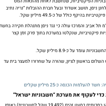
ניות הפיקטיביות, שנחשבת לאחת מהונאות המס
נן ניסן, תושב אשדוד ובעל חברת ההובלות “נריה נתיב
 בהיקף כולל של כ-49.5 מיליון שקל.
ל אביב והמרכז עולה כי נגד ניסן מתנהלת חקירה בחשד
תשומות באמצעות כ-2,500 חשבוניות פיקטיביות, שנקלטו במערכת בתוך פרק זמן קצר
ומד על כ-8.9 מיליון שקל.
 השלום בראשון לציון, שהורה על שחרורו למעצר בית עד
להעלמות הכנסה כ-25 מיליון שקלים
כדי לעקוף את מערכת “חשבוניות ישראל”
ברשות המסים חושדים כי החשבוניות הונפקו בסכומים כמעט זהים (19,492 שקל לחשבונית) באופן