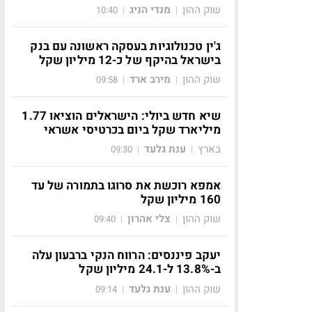
שוק ההון
מנדי הניג
10:40
|
|
ג'ין טכנולוגיות בעסקה ראשונה עם בנק
בישראל בהיקף של כ-12 מיליון שקל
שוק ההון
מירב ארד
09:58
|
|
שיא חדש ביולי: הישראלים הוציאו 1.77
מיליארד שקל ביום בכרטיסי אשראי
בארץ
ענת גלעד
09:30
|
|
אמפא רוכשת את סרוגו בתמורה של עד
160 מיליון שקל
שוק ההון
צלי אהרון
09:40
|
|
יעקב פיננסים: הרווח הנקי ברבעון עלה
ב-13.8% ל-24.1 מיליון שקל
שוק ההון
ענת גלעד
09:14
|
|