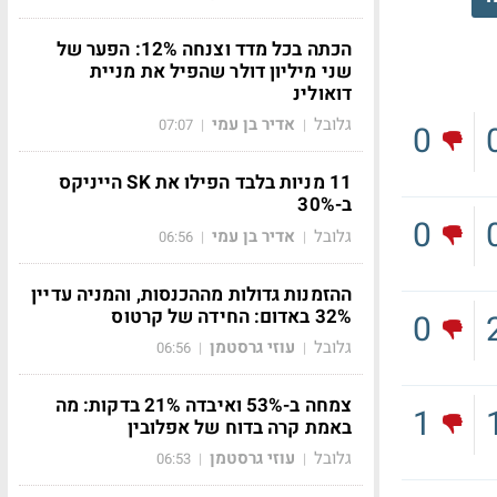
הכתה בכל מדד וצנחה 12%: הפער של
שני מיליון דולר שהפיל את מניית
דואולינ
גלובל
אדיר בן עמי
07:07
|
|
0
11 מניות בלבד הפילו את SK הייניקס
ב-30%
0
גלובל
אדיר בן עמי
06:56
|
|
ההזמנות גדולות מההכנסות, והמניה עדיין
32% באדום: החידה של קרטוס
0
גלובל
עוזי גרסטמן
06:56
|
|
צמחה ב-53% ואיבדה 21% בדקות: מה
1
באמת קרה בדוח של אפלובין
גלובל
עוזי גרסטמן
06:53
|
|