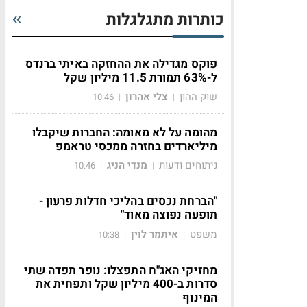
כותרות מתגלגלות
פוקס מגדילה את ההחזקה באיתי ברנדס
ל-63% תמורת 11.5 מיליון שקל
שוק ההון
צלי אהרון
10:46
|
|
מהומה על לא מאומה: החברות שיקבלו
מיליארדים בחזרה ממכסי טראמפ
ניתוחים ודעות
מנדי הניג
10:46
|
|
"הברחת נכסים בהליכי חדלות פרעון -
תופעה נפוצה מאוד"
משפט
איתמר לוין
10:38
|
|
מחזיקי האג"ח התפצלו: נופר תפדה שתי
סדרות ב-400 מיליון שקל ותפחית את
המינוף