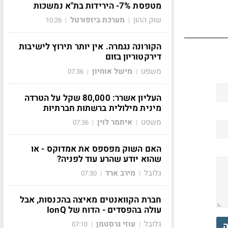
מטפסת 7%- הירידות בת"א נמשכות
שוק ההון
מערכת ביזפורטל
10:26
|
|
הקורונה נגמרה. אין יותר תירוץ לישיבות
דירקטוריון בזום
משפט
מישל אוחיון
07:36
|
|
העליון אשרר: 80,000 שקל על הטרדה
מינית מילולית ברשתות חברתיות
משפט
איתמר לוין
07:36
|
|
האם השוק מפספס את אמדוקס - או
שהוא יודע שהרע עוד לפניה?
גלובל
מירב ארד
07:30
|
|
חברת הקוואנטים מאיצה בהכנסות, אבל
עולה בהפסדים - הדוח של IonQ
גלובל
עוזי גרסטמן
07:10
|
|
ה