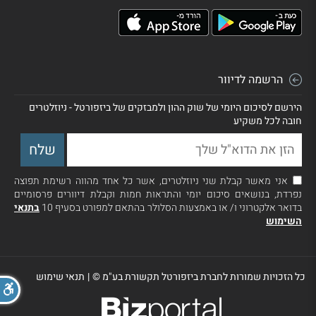
הרשמה לדיוור
הירשם לסיכום היומי של שוק ההון ולמבזקים של ביזפורטל - ניוזלטרים
חובה לכל משקיע
אני מאשר קבלת שני ניוזלטרים, אשר כל אחד מהווה רשימת תפוצה
נפרדת, בנושאים סיכום יומי והתראות חמות וקבלת דיוורים פרסומיים
בדואר אלקטרוני ו/ או באמצעות הסלולר בהתאם למפורט בסעיף 10
בתנאי
השימוש
כל הזכויות שמורות לחברת ביזפורטל תקשורת בע"מ ©
|
תנאי שימוש