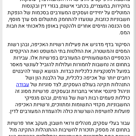
בחקירות, במעצרים, בכתבי אישום, בגזרי דין ובקנסות
המוטלים על יחידים ועסקים המעורבים בסכמות של הנפקת
חשבוניות כוזבות, שנועדו להתחמק מתשלום מס ערך מוסף,
מס הכנסה ומיסים אחרים ולהקטין באופן מלאכותי את חבות
המס.
הסיקור בדף מדגיש את פעילות רשויות האכיפה, ובהן רשות
המסים והמשטרה, את החלטות בתי המשפט ואת ההיקפים
הכספיים המשמעותיים המעורבים בפרשיות אלו. עבירות
בתחום זה נחשבות לחמורות ועלולות להוביל לעונשי מאסר
בפועל ולסנקציות כלכליות כבדות. הנושא קשור להיבטים
רחבים יותר של אכיפה כלכלית, של הלבנת הון ושל
התנהלות תקינה בעולם העסקים, לצד סוגיות של
עבודה
וניהול פיננסי אחראי בחברות ובעסקים. פרשיות מסוג זה
כוללות פעמים רבות רשת של גורמים, ובהם מנפיקי
החשבוניות, מקזזי התשומות ומתווכים, ורשויות האכיפה
פועלות לחשיפת השרשרת כולה ולהעמדת המעורבים לדין.
עבור בעלי עסקים, מנהלים ורואי חשבון, מעקב אחר פרשיות
בתחום זה מספק תזכורת לחשיבות ההתנהלות התקינה מול