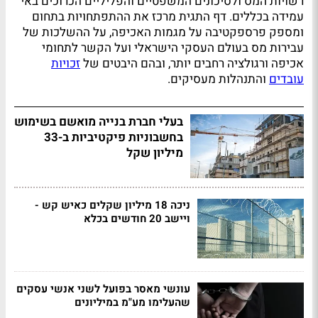
רשויות המס ולסיכונים המשפטיים והפליליים הכרוכים באי
עמידה בכללים. דף התגית מרכז את ההתפתחויות בתחום
ומספק פרספקטיבה על מגמות האכיפה, על ההשלכות של
עבירות מס בעולם העסקי הישראלי ועל הקשר לתחומי
אכיפה ורגולציה רחבים יותר, ובהם היבטים של
זכויות
עובדים
והתנהלות מעסיקים.
בעלי חברת בנייה מואשם בשימוש
בחשבוניות פיקטיביות ב-33
מיליון שקל
ניכה 18 מיליון שקלים כאיש קש -
ויישב 20 חודשים בכלא
עונשי מאסר בפועל לשני אנשי עסקים
שהעלימו מע"מ במיליונים