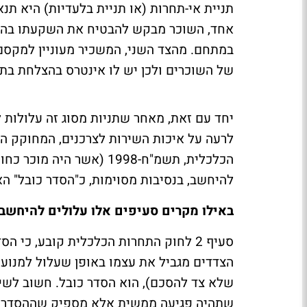
תניית אי-תחרות (או תניית בלעדיות) היא תנ
אחד, השוכר מבקש להבטיח את השקעתו בהקמ
במתחם. מהצד השני, המשכיר מעוניין למקסם 
של השוכרים ולכן יש לו אינטרס בהצלחת בת
יחד עם זאת, מאחר שתניות מסוג זה עלולות 
לרעה על איכות השירות לצרכנים, המחוקק ה
להיחשב, בנסיבות מסוימות, כ"הסדר כובל" הא
באילו מקרים סעיפים אלו עלולים להיחשב
סעיף 2 לחוק התחרות הכלכלית קובע, כי
הצדדים מגביל את עצמו באופן שעלול למנוע א
שלא צד להסכם), הוא הסדר כובל. חשוב לשים
שתהיה פגיעה ממשית אלא מספיק שההסדר "על