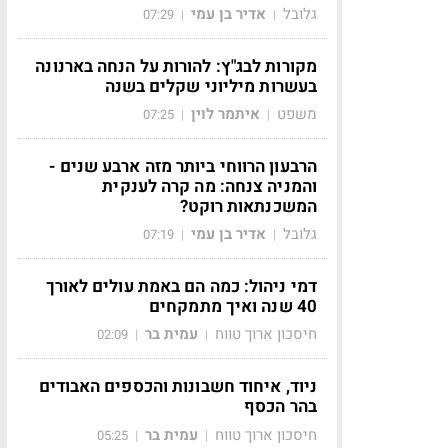
גלובל
אדיר בן עמי
07:29
|
|
מקורות לבג"ץ: להורות על הנחה בארנונה
בעשרות מיליוני שקלים בשנה
משפט
איתמר לוין
07:25
|
|
הרבעון הרווחי ביותר מזה ארבע שנים -
והמניה צנחה: מה קרה לענקית
המשכנתאות רוקט?
גלובל
אדיר בן עמי
07:19
|
|
דמי ניהול: כמה הם באמת עולים לאורך
40 שנה ואיך מתמקחים
חיסכון ארוך טווח
עמית בר
02:09
|
|
ניוד, איחוד חשבונות והכספים האבודים
בהר הכסף
חיסכון ארוך טווח
עמית בר
05:25
|
|