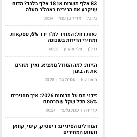
83 אלף משרות או 18 אלף בלבד? הדוח
שיקבע אם הריבית בארה"ב תעלה
גלובל
אדיר בן עמי
00:34
|
|
נאות רחל: המחיר למ"ר ירד 6%, עסקאות
ומחירי הדירות בשכונה
נדל"ן
צלי אהרון
00:30
|
|
הזיות: למה המודל ממציא, ואיך מזהים
את זה בזמן
BizTech
עמית בר
00:28
|
|
זיכוי מס על תרומות 2026: איך מחזירים
35% מכל שקל שתרמתם
קריירה
ענת גלעד
00:24
|
|
המודלים הסיניים: דיפסיק, קימי, קוואן
וזעזוע המחירים