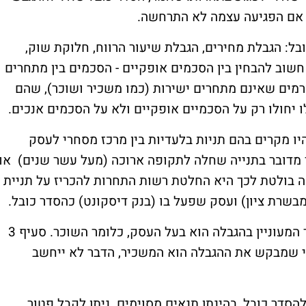
 אם הפגיעה עצמה לא התרחשה.
ל: הגבלת מחירים, הגבלת שיעור הרווח, חלוקת שוק,
חשוב להבחין בין הסכמים אופקיים - הסכמים בין מתחרים
גורמים שאינם מתחרים ישירות (כמו משכיר ושוכר), שהם
יחולו רק על הסכמיים אופקיים ולא על הסכמים אנכים.
 היו מקרים בהם תניות בלעדיות בין מרכז מסחרי לעסק
ר מדובר בתנייה שחלה לתקופה ארוכה (מעל עשר שנים) או
מה בולטת לכך היא החלטת רשות התחרות להכריז על תניית
בשרת ציון) ועסק שפעל בו (בנק דיסקונט) כהסדר כובל.
נציין, כי כל אלה מתייחסים למקרים בהם הצד המעוניין בהגבלה הוא בעל העסק, כלומר השוכר. סעיף 3
י שמבקש את ההגבלה הוא המשכיר, הדבר לא ייחשב
הסדר כובל, בהינתן תנאים מסוימים. ניתן לקבל פטור