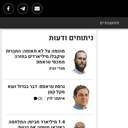
מחשבונים
ניתוחים ודעות
מהומה על לא מאומה: החברות
שיקבלו מיליארדים בחזרה
ממכסי טראמפ
מנדי הניג
גרסת טראמפ: דבר בגדול ושא
מקל קטן
|
איתמר לוין
(3)
1.4 מיליארד חביות: המלחמה
באיראן חשפה את הנשק