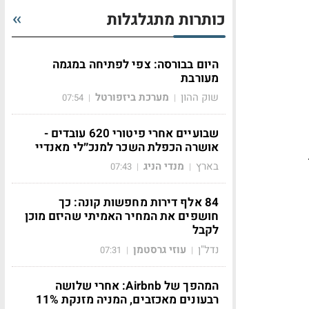
כותרות מתגלגלות
היום בבורסה: צפי לפתיחה במגמה
מעורבת
שוק ההון
מערכת ביזפורטל
07:54
|
|
שבועיים אחרי פיטורי 620 עובדים -
אושרה הכפלת השכר למנכ״לי מאנדיי
בארץ
מנדי הניג
07:43
|
|
84 אלף דירות מחפשות קונה: כך
חושפים את המחיר האמיתי שהיזם מוכן
לקבל
נדל"ן
עוזי גרסטמן
07:31
|
|
המהפך של Airbnb: אחרי שלושה
רבעונים מאכזבים, המניה מזנקת 11%