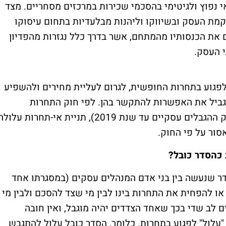
אי נפוץ ולגיטימי בהסכמי שכירות במרכזים מסחריים. מצד
ת העסק ובשיווקו וליהנות מבלעדיות בתחום עיסוקו
את הכנסותיו מהמתחם, אשר בדרך כלל נגזרות מהפדיון
י העסק.
לפגוע בתחרות החופשית, לגרום לעליית מחירים ולהשפיע
גביל את האפשרות להתקשר בהן. לפי חוק התחרות
הכלכלית, תשמ"ח-1998 (אשר היה מוכר כחוק ההגבלים עסקיים עד שנת 2019), תניית אי-תחרות עלול
סור על פי החוק.
 כהסדר כובל?
 הסדר שנעשה בין בני אדם המנהלים עסקים (במסגרתו אחד
ו להפחית את התחרות בינו לבין מי שצד להסכם ולבין מי
 לב שדי בכך שאחד הצדדים יהיה מוגבל, ואין חובה
ול" לפגוע בתחרות. כלומר, הסדר כובל עלול להתגבש