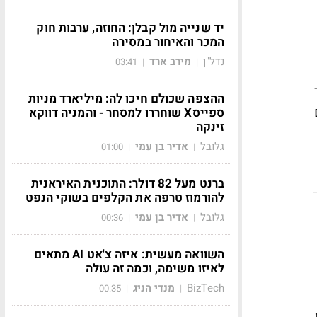
יד שנייה מול קבלן: החוזה, ערבות חוק
המכר והאיחור במסירה
נדל"ן
מירב ארד
03:41
|
|
ההצפה שכולם חיכו לה: מיליארד מניות
ספייסX שוחררו למסחר - והמניה דווקא
זינקה
גלובל
אדיר בן עמי
01:00
|
|
ברנט מעל 82 דולר: התוכנית האיראנית
להורמוז טרפה את הקלפים בשוקי הנפט
גלובל
אדיר בן עמי
00:36
|
|
השוואה מעשית: איזה צ'אט AI מתאים
לאיזו משימה, וכמה זה עולה
BizTech
מנדי הניג
00:35
|
|