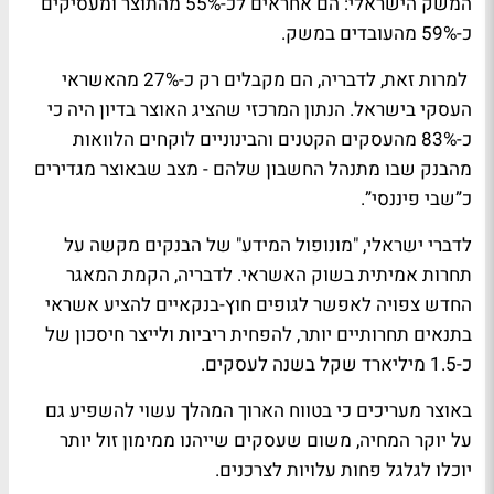
המשק הישראלי: הם אחראים לכ-55% מהתוצר ומעסיקים
כ-59% מהעובדים במשק.
למרות זאת, לדבריה, הם מקבלים רק כ-27% מהאשראי
העסקי בישראל. הנתון המרכזי שהציג האוצר בדיון היה כי
כ-83% מהעסקים הקטנים והבינוניים לוקחים הלוואות
מהבנק שבו מתנהל החשבון שלהם - מצב שבאוצר מגדירים
כ”שבי פיננסי”.
לדברי ישראלי, "מונופול המידע" של הבנקים מקשה על
תחרות אמיתית בשוק האשראי. לדבריה, הקמת המאגר
החדש צפויה לאפשר לגופים חוץ-בנקאיים להציע אשראי
בתנאים תחרותיים יותר, להפחית ריביות ולייצר חיסכון של
כ-1.5 מיליארד שקל בשנה לעסקים.
באוצר מעריכים כי בטווח הארוך המהלך עשוי להשפיע גם
על יוקר המחיה, משום שעסקים שייהנו ממימון זול יותר
יוכלו לגלגל פחות עלויות לצרכנים.