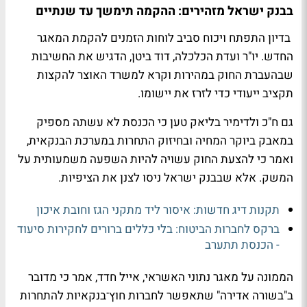
בבנק ישראל מזהירים: ההקמה תימשך עד שנתיים
בדיון התפתח ויכוח סביב לוחות הזמנים להקמת המאגר
החדש. יו"ר ועדת הכלכלה, דוד ביטן, הדגיש את החשיבות
שבהעברת החוק במהירות וקרא למשרד האוצר להקצות
תקציב ייעודי כדי לזרז את יישומו.
גם ח"כ ולדימיר בליאק טען כי הכנסת לא עשתה מספיק
במאבק ביוקר המחיה ובחיזוק התחרות במערכת הבנקאית,
ואמר כי להצעת החוק עשויה להיות השפעה משמעותית על
המשק. אלא שבבנק ישראל ניסו לצנן את הציפיות.
תקנות דיג חדשות: איסור ליד מתקני הגז וחובת איכון
ברקס לחברות הביטוח: בלי כללים ברורים לחקירות סיעוד
- הכנסת תתערב
הממונה על מאגר נתוני האשראי, אייל חדד, אמר כי מדובר
ב"בשורה אדירה" שתאפשר לחברות חוץ־בנקאיות להתחרות