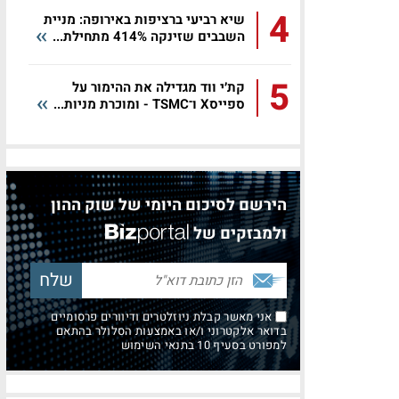
4
שיא רביעי ברציפות באירופה: מניית
השבבים שזינקה 414% מתחילת...
5
קת׳י ווד מגדילה את ההימור על
ספייסX ו־TSMC - ומוכרת מניות...
הירשם לסיכום היומי של שוק ההון
ולמבזקים של
אני מאשר קבלת ניוזלטרים ודיוורים פרסומיים
בדואר אלקטרוני ו/או באמצעות הסלולר בהתאם
למפורט בסעיף 10 בתנאי השימוש