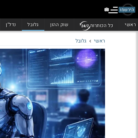
הירשמו
ראשי
שוק ההון
גלובל
נדל"ן
כל הכותרות
ראשי
גלובל