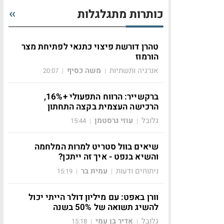
כותרות מתגלגלות
טהרן דורשת פיצוי כתנאי לפתיחת מצר
הורמוז
אנרגיה ותשתיות
משה כסיף
20:07
|
|
ברקשייר: הרווח התפעולי +16%,
הרכישה העצמית בקצה התחתון
גלובל
עוזי גרסטמן
15:44
|
|
שיאים בוול סטריט למרות המלחמה
והשיא בנפט - איך זה ייתכן?
ניתוחים ודעות
עמית בר
15:19
|
|
וורן באפט: עם מיליון דולר הייתי יכול
להשיג תשואה של 50% בשנה
גלובל
אדיר בן עמי
15:18
|
|