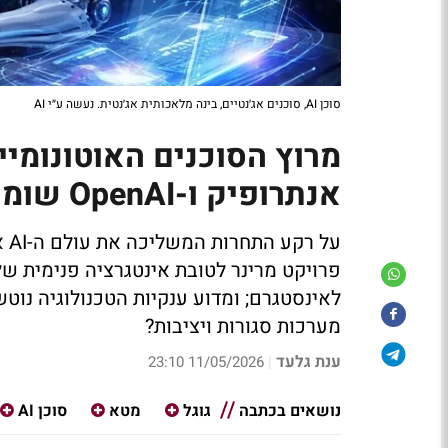
סוכן AI, סוכנים אג׳נטיים, בינה מלאכותית אג׳נטית. נעשה ע״י AI
מרוץ הסוכנים האוטונומיים
אנתרופיק ו-OpenAI שומרות על ההובלה
על
פרויקט מרינר לטובת אינטגרציה פנימית של 
לאינסטגרם; ומדוע ענקיות הטכנולוגיה נוטש
מערכות סגורות ויציבות?
ענת גלעד
11/05/2026 23:10
|
נושאים בכתבה
גוגל
מטא
סוכן AI