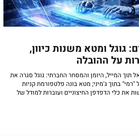
: גוגל ומטא משנות כיוון,
 רקע התחרות המשליכה את עולם ה-AI אל תוך המייל, היומן והמסחר החברתי: גוגל סגרה את
"רמי" בתוך ג'מיני; מטא בונה פלטפורמת קניות
ות את כלי הדפדפן החיצוניים ועוברות למודל של