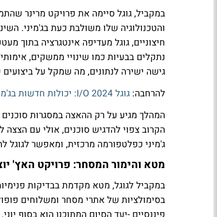
במקביל, גוגל סיימה את פרויקט מרינר שהתמ
והטכנולוגיה שלו משולבת כעת בג'מיני. השי
חיצוניים, גוגל מעדיפה אינטגרציה בתוך מעט
נתקלים בבעיות כמו שינויי ממשקים, אימותים 
גישה ישירה לנתונים, מה שמקל על ביצועים 
להרחבה:
גוגל I/O 2024: יכולות חדשות בג'מיני וסוכנים
המהלך מגיע על רק ההאצה במסגרות סוכנים פ
הקרוב צפוי להדגיש סוכנים, אולי עם הצצה ל
ג'מיני כפלטפורמה מרכזית, ומאפשר לגוגל ל
מטא והימור המסחר: פרויקט האץ' יוצ
במקביל לגוגל, מטא מקדמת בבדיקות פנימיות
בסימולציות של אתרי מסחר ומשלוחים פופולרי
פיננסיים -יעד הסיום המתוכנן הוא בסוף יונ