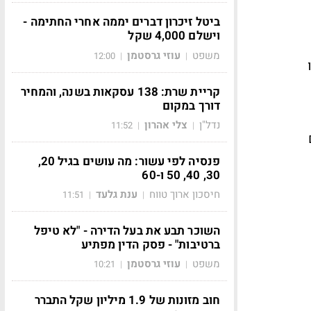
ביטל זיכרון דברים יממה אחרי החתימה -
וישלם 4,000 שקל
משפט
עוזי גרסטמן
12:00
|
|
קריית שרת: 138 עסקאות בשנה, והמחיר
דורך במקום
נדל"ן
צלי אהרון
11:52
|
|
פנסיה לפי עשור: מה עושים בגיל 20,
30, 40, 50 ו-60
חיסכון ארוך טווח
ענת גלעד
11:51
|
|
השוכר תבע את בעל הדירה - "לא טיפל
ברטיבות" - פסק הדין מפתיע
משפט
עוזי גרסטמן
10:21
|
|
חוב מזונות של 1.9 מיליון שקל התברר