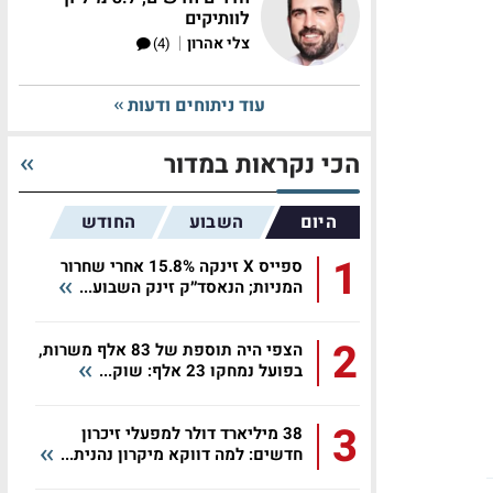
לוותיקים
|
צלי אהרון
(4)
עוד ניתוחים ודעות
הכי נקראות במדור
היום
השבוע
החודש
1
ספייס X זינקה 15.8% אחרי שחרור
המניות; הנאסד״ק זינק השבוע...
2
הצפי היה תוספת של 83 אלף משרות,
בפועל נמחקו 23 אלף: שוק...
3
38 מיליארד דולר למפעלי זיכרון
חדשים: למה דווקא מיקרון נהנית...