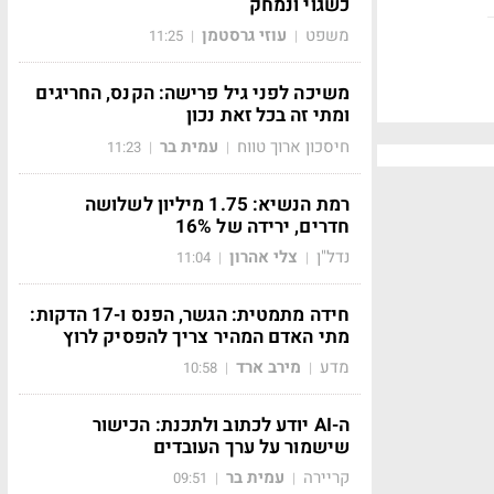
כשגוי ונמחק
משפט
עוזי גרסטמן
11:25
|
|
משיכה לפני גיל פרישה: הקנס, החריגים
ומתי זה בכל זאת נכון
חיסכון ארוך טווח
עמית בר
11:23
|
|
רמת הנשיא: 1.75 מיליון לשלושה
חדרים, ירידה של 16%
נדל"ן
צלי אהרון
11:04
|
|
חידה מתמטית: הגשר, הפנס ו-17 הדקות:
מתי האדם המהיר צריך להפסיק לרוץ
מדע
מירב ארד
10:58
|
|
ה-AI יודע לכתוב ולתכנת: הכישור
שישמור על ערך העובדים
קריירה
עמית בר
09:51
|
|