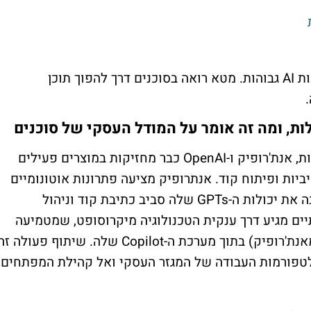
ההימורים האלה נובעים מלחץ להחזיר השקעות AI גבוהות. מטא רואה בסוכנים דרך להפוך תוכן
בעוד גוגל ומטא נמצאות בשלבי פיתוח ובדיקות, אנת'רופיק ו-OpenAI כבר מחזיקות במוצרים פעילים
ות ופיתוח קוד. אנתרופיק מציעה פתרונות אוטונומיים
המיועדים לעבודת צוות, בעוד OpenAI מרחיבה את יכולות ה-GPTs שלה סביב כתיבת קוד וניהול
ם מגיע דרך ענקית הטכנולוגיה מיקרוסופט, שמטמיעה
את הפיתוחים הללו (כולל שילוב טכנולוגיה מאנת'רופיק) בתוך מערכת ה-Copilot שלה. שיתוף פעולה 
פלטפורמות העבודה של המגזר העסקי ואל קהילת המפתחים