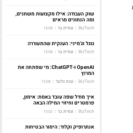
שוק העבודה: אילו מקצועות משתנים,
ומה הנתונים מראים
BizTech
עמית בר
15:08
|
|
גוגל וג'מיני: הענקית שהתעוררה
BizTech
עמית בר
15:08
|
|
OpenAI ו-ChatGPT: מי שפתחה את
המרוץ
BizTech
ענת גלעד
15:08
|
|
איך מודל שפה עובד באמת: אימון,
פרמטרים וחיזוי המילה הבאה
BizTech
עמית בר
15:02
|
|
אנתרופיק וקלוד: הימור הבטיחות