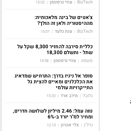
BizTech
עוזי גרסטמן
15:02
|
|
צ'אטים של בינה מלאכותית:
מההיסטוריה ולאן זה הולך?
BizTech
ענת גלעד
15:01
|
|
כללית סירבה להחזיר 8,300 שקל על
שתל - ותשלם 18,300
משפט
עוזי גרסטמן
14:58
|
|
סופר אל ניניו בדרך: התרחיש שמדאיג
את הכלכלנים ומאיים להצית גל
התייקרויות עולמי
גלובל
מירב ארד
13:20
|
|
זה
נווה עמל: 2.46 מיליון לשלושה חדרים,
ומחיר למ"ר יורד ב-6%
נדל"ן
צלי אהרון
12:10
|
|