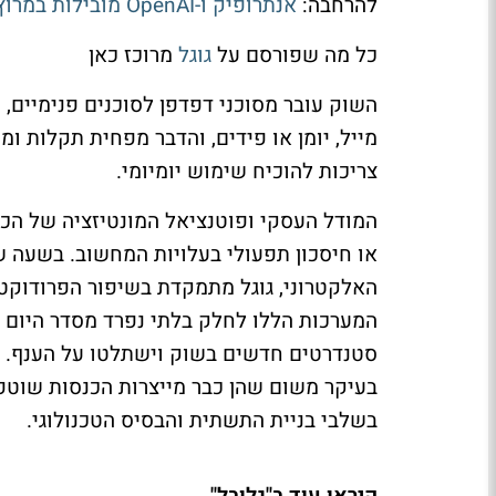
להרחבה:
אנתרופיק ו-OpenAI מובילות במרוץ הסוכנים
כל מה שפורסם על
גוגל
מרוכז כאן
השוק עובר מסוכני דפדפן לסוכנים פנימיים, 
מייל, יומן או פידים, והדבר מפחית תקלות ו
צריכות להוכיח שימוש יומיומי.
המודל העסקי ופוטנציאל המונטיזציה של הכל
או חיסכון תפעולי בעלויות המחשוב. בשעה
האלקטרוני, גוגל מתמקדת בשיפור הפרודוקטי
המערכות הללו לחלק בלתי נפרד מסדר היום
בעיקר משום שהן כבר מייצרות הכנסות שוטפו
בשלבי בניית התשתית והבסיס הטכנולוגי.
קיראו עוד ב"גלובל"