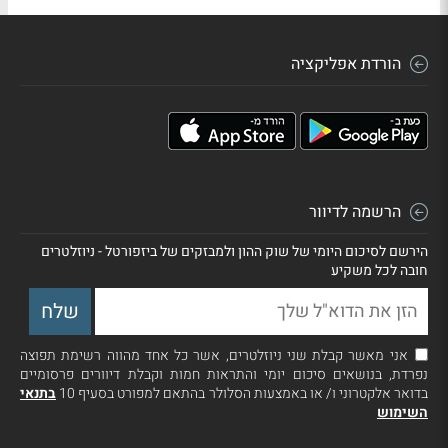
הורדת אפליקציה
הרשמה לדיוור
הירשם לסיכום היומי של שוק ההון ולמבזקים של ביזפורטל - ניוזלטרים
חובה לכל משקיע
אני מאשר קבלת שני ניוזלטרים, אשר כל אחד מהווה רשימת תפוצה
נפרדת, בנושאים סיכום יומי והתראות חמות וקבלת דיוורים פרסומיים
בדואר אלקטרוני ו/ או באמצעות הסלולר בהתאם למפורט בסעיף 10
בתנאי
השימוש