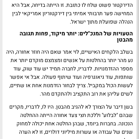
הדירקטור פשוט שלח לו כתובת. זו הייתה בדיחה, אבל היא
המחישה פער תרבותי אמיתי בין דירקטוריון אמריקאי לבין
הנהלה שפועלת מתוך ישראל.
הטעויות של המנכ"לים: יותר מיקוד, פחות תגובה
מהבטן
בשלב הלקחים האישיים, לוי אמר שאם היה חוזר אחורה, היה
נע מהר יותר בהחלטות על אנשים ומצמצם מוקדם יותר את
מספר ההזדמנויות. לדבריו, לחברה תמיד יש עוד שוק, עוד
שותפות, עוד גיאוגרפיה ועוד שיתוף פעולה. אבל אי אפשר
לעשות הכול במקביל. צריך לבחור הזדמנות אחת או שתיים,
לשים עליהן את רוב התקציב ולהתקדם מהר.
בשן דיבר על הצורך לא להגיב מהבטן. היו לו, לדבריו, מקרים
שבהם "לבלוע" וללכת חצי צעד אחורה הייתה ההחלטה
הנכונה. בחברות ביומד, שבהן החלטה אחת יכולה למחוק
שנים של עבודה או עשרות מיליוני דולרים, זו לא הערה