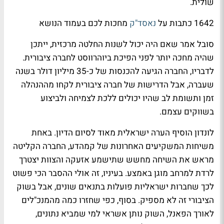
שולית.
1642 כתבות על
נאסד"ק
מחכות לכם בעמוד הנושא
סובל אמר שאם היה יכול לשנות החלטה מרכזית, ייתכן
שהיה מחכה יותר לפני הפיכת ביוהרווסט לחברה ציבורית.
לדבריו, החברה הגיעה להכנסות של כ-35 מיליון דולר בשנה
שעברה, אבל הדרישות של חברה ציבורית לקחו מההנהלה
זמן ותשומת לב שהיו יכולים ללכת לצמיחה ולביצוע
בשווקים עצמם.
לונדון הוסיף הערה ישראלית מאוד לסיום הדיון. באחת
משיחות המשקיעים האחרונות של קמהדע, החברה הקליטה
מראש את השיחה מחשש שתישמע אזעקה והצוות יצטרך
לרדת למרחב מוגן באמצע. בעיניו, זה אולי ההסבר הכי פשוט
לכך שחברות ישראליות פועלות בתנאים שונים, אבל בשוק
הציבורי זה לא מספיק. בסוף, כפי שחזרו כמה מהמנכ"לים
לאורך הפאנל, השוק נותן אשראי למי שמביא נתונים,