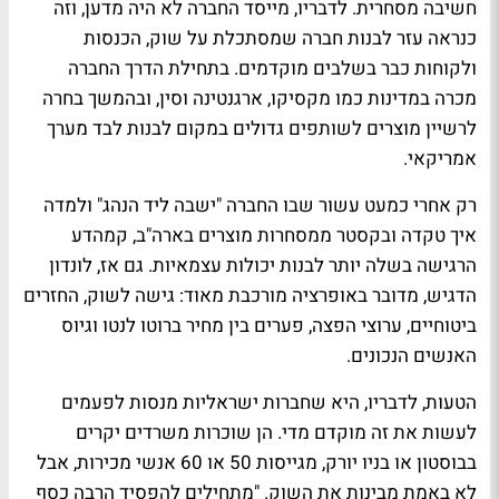
חשיבה מסחרית. לדבריו, מייסד החברה לא היה מדען, וזה
כנראה עזר לבנות חברה שמסתכלת על שוק, הכנסות
ולקוחות כבר בשלבים מוקדמים. בתחילת הדרך החברה
מכרה במדינות כמו מקסיקו, ארגנטינה וסין, ובהמשך בחרה
לרשיין מוצרים לשותפים גדולים במקום לבנות לבד מערך
אמריקאי.
רק אחרי כמעט עשור שבו החברה "ישבה ליד הנהג" ולמדה
איך טקדה ובקסטר ממסחרות מוצרים בארה"ב, קמהדע
הרגישה בשלה יותר לבנות יכולות עצמאיות. גם אז, לונדון
הדגיש, מדובר באופרציה מורכבת מאוד: גישה לשוק, החזרים
ביטוחיים, ערוצי הפצה, פערים בין מחיר ברוטו לנטו וגיוס
האנשים הנכונים.
הטעות, לדבריו, היא שחברות ישראליות מנסות לפעמים
לעשות את זה מוקדם מדי. הן שוכרות משרדים יקרים
בבוסטון או בניו יורק, מגייסות 50 או 60 אנשי מכירות, אבל
לא באמת מבינות את השוק. "מתחילים להפסיד הרבה כסף