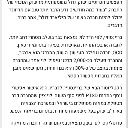
הפצעים הכרוניים, שוק גדול משמעותית מהשוק הנוכחי של
החברה. "בעוד כמה חודשים נדע הרבה יותר טוב אם מדיוונד
יכולה להיות חברה בשווי של מיליארד דולר", אמר ברוח
הדברים.
בריינסוויי, לפי הדר לוי, נמצאת כבר בשלב מסחרי רחב יותר.
לחברה ארבע התוויות מאושרות, בעיקר בתחומי דיכאון,
OCD, חרדה וגמילה מעישון. השוק המרכזי הוא ארה"ב,
והחברה פעילה בכ-2,000 מרכזי טיפול. לוי אמר שהחברה
צומחת בקצב של כ-30% והיא גם רווחית, נתון שאינו מובן
מאליו בחברות מכשור רפואי.
הקטליזטור הבא של בריינסוויי, לדבריו, הוא אישור אפשרי
נוסף בתחום PTSD לפני סוף השנה. לוי ציין שהחברה כבר
מטפלת במאות מטופלים בישראל ובמערכת הצבאית
בארה"ב, שוק בעל משמעות מיוחדת בתחום בריאות הנפש.
פרוטליקס, לפי בשן, נמצאת במקום שונה. החברה מחזיקה