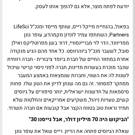
יודעת לפתח מוצר, אלא גם להפוך אותו לעסק.
בפאנל, בהנחיית מייקל רייס, שותף מייסד ומנכ"ל LifeSci
Partners, השתתפו עמיר לונדון מקמהדע, עופר גונן
ממדיוונד, הדר לוי מבריינסוויי, דרור בשן מפרוטליקס ואילן
סובל, לשעבר מנכ"ל ביוהרווסט. כל אחד מהם הגיע מנקודה
אחרת במחזור החיים של חברת ביומד ציבורית - חברה רווחית
שכבר מוכרת בעשרות מדינות, חברה לפני ניסוי קריטי שיכול
לשנות לה את השווי, וחברות שנמצאות באמצע המעבר
ממחקר למסחור. זה גם מה שנתן לדיון את הטון שלו. פחות
סיסמאות על חדשנות ישראלית, יותר סיפורים על גיוסים
קשים, טעויות ניהול, משקיעים אמריקאים והחלטות שלא
תמיד נראות טוב בטווח הקצר אבל קובעות אם חברה תשרוד.
"הביקוש היה 70 מיליון דולר, אבל גייסנו 30"
שאלת הגיוסים פתחה את הדיון. רייס שאל את עופר גונן