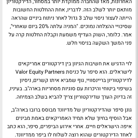
האחרונות, מאז שהחברה ממוקדת יותר במסחור, הדירקטוריון
מותאם יותר לשלב הזה. לדבריו, אחת ההחלטות החשובות
הייתה לעצור ניסוי שלב 3 גדול לאחר ניתוח ביניים שהראה
שסיכויי ההצלחה נמוכים. "המניה עלתה 20% ביום שאחרי",
אמר. כלומר, השוק העדיף משמעת וקבלת החלטות קרה על
פני המשך השקעה בניסוי חלש.
לוי הדגיש את חשיבות הגיוון בין דירקטורים אמריקאים
לישראלים. הוא סיפר על כניסת Valor Equity Partners
לדירקטוריון בריינסוויי, גוף שמביא איתו קשרים, ניסיון
בשיפוי ביטוחי והיכרות עם סוגיות מסחריות בארה"ב. בעיניו,
זה בדיוק הערך שדירקטוריון צריך להביא בשלב הצמיחה.
גונן סיפר שהדירקטוריון של מדיוונד מבוסס ברובו בארה"ב,
אבל הוסיף בחיוך שלא תמיד האמריקאים באמת מבינים
איפה הישראלים חיים. אחרי אירוע הביפרים, סיפר, הוא כתב
לאחד הדירקטורים שהוא רוצה לשלוח לו ביפר ממדיוונד.