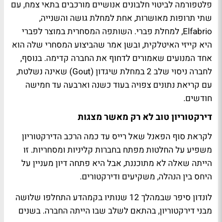
פלטפורמה לביטוי חלבונים אנושיים מורכבים בתאי צמח, עם
שתי תרופות מאושרות, אחת למחלת גושה והשנייה,
Elfabrio, למחלת פברי. השותפה המסחרית במוצר לפברי
היא קייזי האיטלקית, ובשן אמר שהביצוע המסחרי שלה הוא
אחד המנועים שאמורים לדחוף את החברה קדימה. בנוסף,
לחברה ניסוי שלב 2 במחלת שיגדון (Gout) שאינה נשלטת,
עם קריאת נתונים צפויה בעוד כשנה וארבעה עד חמישה
חודשים.
דירקטוריון טוב לא רק מאשר מצגות
לקראת סוף הפאנל שאל רייס עד כמה הרכב הדירקטוריון
משפיע על החלטות מפתח בחברות קליניות ומסחריות. זו
הייתה שאלה לא מתוכננת, אבל היא פתחה דיון מעניין על
היחס בין הנהלה, משקיעים ודירקטורים.
לונדון סיפר שבמהלך 12 שנותיו בקמהדע התחלפו שלושה
מבני דירקטוריון, בהתאם לשלב שבו הייתה החברה. בשנים