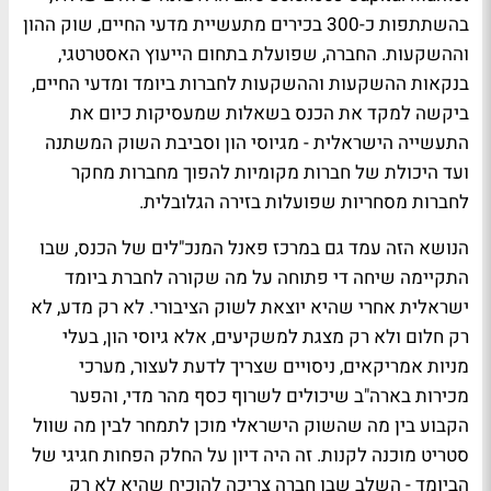
בהשתתפות כ-300 בכירים מתעשיית מדעי החיים, שוק ההון
וההשקעות. החברה, שפועלת בתחום הייעוץ האסטרטגי,
בנקאות ההשקעות וההשקעות לחברות ביומד ומדעי החיים,
ביקשה למקד את הכנס בשאלות שמעסיקות כיום את
התעשייה הישראלית - מגיוסי הון וסביבת השוק המשתנה
ועד היכולת של חברות מקומיות להפוך מחברות מחקר
לחברות מסחריות שפועלות בזירה הגלובלית.
הנושא הזה עמד גם במרכז פאנל המנכ"לים של הכנס, שבו
התקיימה שיחה די פתוחה על מה שקורה לחברת ביומד
ישראלית אחרי שהיא יוצאת לשוק הציבורי. לא רק מדע, לא
רק חלום ולא רק מצגת למשקיעים, אלא גיוסי הון, בעלי
מניות אמריקאים, ניסויים שצריך לדעת לעצור, מערכי
מכירות בארה"ב שיכולים לשרוף כסף מהר מדי, והפער
הקבוע בין מה שהשוק הישראלי מוכן לתמחר לבין מה שוול
סטריט מוכנה לקנות. זה היה דיון על החלק הפחות חגיגי של
הביומד - השלב שבו חברה צריכה להוכיח שהיא לא רק