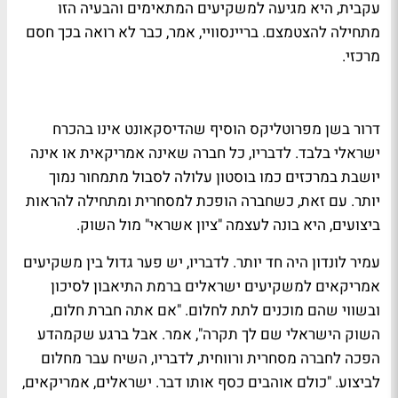
עקבית, היא מגיעה למשקיעים המתאימים והבעיה הזו
מתחילה להצטמצם. בריינסוויי, אמר, כבר לא רואה בכך חסם
מרכזי.
דרור בשן מפרוטליקס הוסיף שהדיסקאונט אינו בהכרח
ישראלי בלבד. לדבריו, כל חברה שאינה אמריקאית או אינה
יושבת במרכזים כמו בוסטון עלולה לסבול מתמחור נמוך
יותר. עם זאת, כשחברה הופכת למסחרית ומתחילה להראות
ביצועים, היא בונה לעצמה "ציון אשראי" מול השוק.
עמיר לונדון היה חד יותר. לדבריו, יש פער גדול בין משקיעים
אמריקאים למשקיעים ישראלים ברמת התיאבון לסיכון
ובשווי שהם מוכנים לתת לחלום. "אם אתה חברת חלום,
השוק הישראלי שם לך תקרה", אמר. אבל ברגע שקמהדע
הפכה לחברה מסחרית ורווחית, לדבריו, השיח עבר מחלום
לביצוע. "כולם אוהבים כסף אותו דבר. ישראלים, אמריקאים,