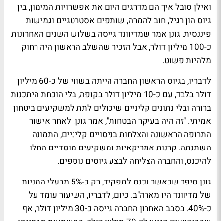
ואילן סובל איך הם מדרגים היום את אפשרויות המימון, בין
גיוס הון רגיל, חוב להמרה, שותפים אסטרטגיים וגמישות
פיננסית. גונן אמר שמדיוונד גייסה בשלוש השנים האחרונות
כ-100 מיליון דולר, אבל הזכיר שהשלב הראשון היה רחוק
מלהיות פשוט.
לדבריו, בגיוס הראשון החברה הייתה בשווי של כ-60 מיליון
דולר בלבד, עם כ-10 מיליון דולר בקופה, בלי הוכחת היתכנות
ברורה ובלי נתונים קליניים שיכולים לתת למשקיעים ביטחון
אמיתי. "זה היה בעיקר הבטחות", אמר גונן. לאחר אישור
התרופה הראשונה והצלחות בניסויים קליניים, התמונה
השתנתה. קרנות אמריקאיות ומשקיעים מוסדיים החלו
להיכנס, והחברה הצליחה לבצע גיוסים נוספים.
גונן סיפר שכאשר נכנס לתפקיד, רק כ-5% מבעלי המניות
של מדיוונד היו מארה"ב. כיום, לדבריו, השיעור עומד על
כ-40%. בסבב האחרון החברה גייסה כ-30 מיליון דולר, אף