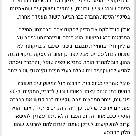
שהביקושים הגיעו לכ-70 מיליון דולר. המשמעות מבחינתו
הייתה שברגע שיש נתונים, שותפים ומשקיעים שמאמינים
בסיכויי הניסוי, החברה כבר מגיעה לשוק מעמדה אחרת.
אילן סובל לקח את הדיון למקום אחר. מבחינתו, המילה
המרכזית היא גמישות. הוא סיפר שביוהרווסט גייסה 20
מיליון דולר בתחילת נובמבר בשנה שעברה, בתקופה לא
פשוטה בוול סטריט, אבל לפני כן החברה עסקה בניקוי מבנה
ההון. חוב להמרה הומר, כתבי אופציה טופלו, והחברה ניסתה
להגיע למשקיעים עם טבלת בעלי מניות נקייה ופשוטה יותר.
סובל אמר כי בגיוס כזה, ההכנה מול המשקיעים חשובה
כמעט כמו הגיוס עצמו. באותו שבוע, לדבריו, התקיימו כ-40
פגישות, ויותר ממחצית מהמשקיעים כבר פגשו את החברה
פעמיים או שלוש לפני כן. "זה היה גיים צ'יינג'ר", אמר. הוא
הוסיף שגם אחרי הגיוס העבודה לא נגמרת: צריך להישאר
קרוב למשקיעים, לעדכן אותם ולגרום להם להרגיש שהם
חלק מהמסע.