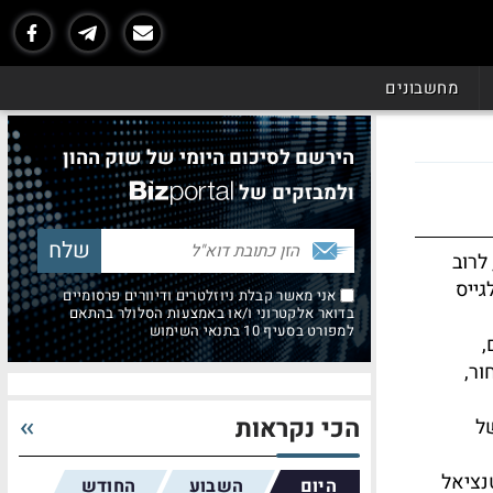
מחשבונים
הירשם לסיכום היומי של שוק ההון
ולמבזקים של
לרוב
גייס
אני מאשר קבלת ניוזלטרים ודיוורים פרסומיים
בדואר אלקטרוני ו/או באמצעות הסלולר בהתאם
למפורט בסעיף 10 בתנאי השימוש
,
ור,
הכי נקראות
ל
נציאל
היום
השבוע
החודש