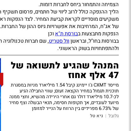
הצמיחה והתמחור ביחס לחברות דומות.
הליך ההנפקה כולל לרוב ליווי של חתמים, פרסום תשקיף 
משקיעים מוסדיים לקראת קביעת המחיר. לצד הנפקות ראש
של אג"ח, המרחיבות את אפשרויות גיוס ההון של החברות.
הנפקות מתבצעות ב
בורסת ת"א
וכן
בבורסות בחו"ל, ובראשן
וול סטריט
, שם חברות טכנולוגיה רב
ולהתפתחויות בשוק הראשוני.
המנהל שהגיע לתשואה של
47 אלף אחוז
מייסד CXMT ג'ו יימינג קיבל 1.54 מיליארד מניות במסגרת
תוכנית תגמול במחיר הקצאה זעום; שווי החבילה הגיע
לכ-10.7 מיליארד דולר גם אחרי הירידה מהשיא, וחצי ממנה
מיועד לעובדים, אך תקופות חסימה, תנאי הבשלה וצף סחיר
של 6.73% מפרידים בין הרווח על הנייר למזומן
גלובל
גיא טל
|