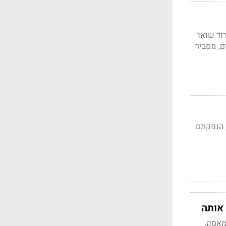
ד שואו"
ם, מסביר
 הנפקתם
מאסק,