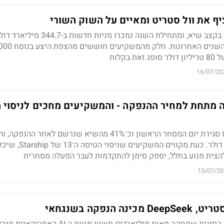
ף את וול סטריט ומאיים על השוק השורי
חברות הענק מגייסות הון בקצב שיא, ומתחילת השנה נמכרו מניות ח
בקלות
16/07/20
 ספייסX ירדה מתחת למחיר ההנפקה - והמשקיעים מחכים לניסוי
המניה איבדה כ־34% מאז סגירת יום המסחר הראשון וכ־41% מהשיא שנרשם לאחר ההנפקה
נסחרת כעת סביב 133.6 דולר. כעת מקווים
15/07/20
 הנפקה בשנגחאי
חברת הבינה המלאכותית הסינית שמחקה מאות מיליארדים משווי מניו