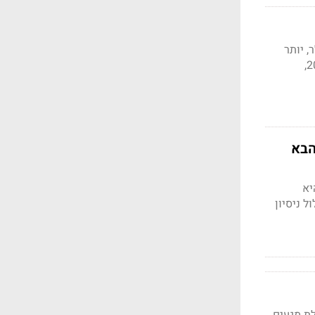
דשות ב-344.7 מיליארד דולר, יותר
מכל שנה שלמה בארבע השנים האחרונות. חלק מהמשקיעים חוששים מהצפת היצע בנוסח 2000,
 הבא
, והיא
 המשקיעים שניסוי הטיסה ה־13 של Starship, שיכלול ניסיון
ת ה-AI האמריקאיות מנהלת מגעים