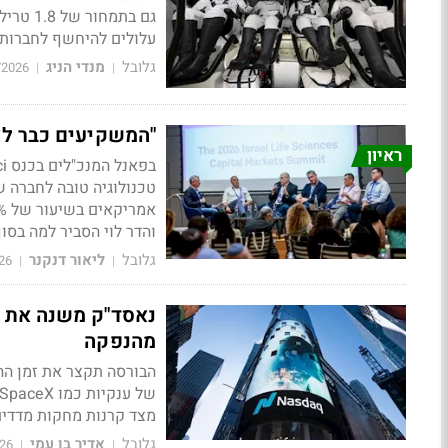
גם בתמ
עלולים להיחשף לחברות 
גלובל
מנדי הניג
/2026
|
|
"המשקיעים כבר לא
ראיון
טכנולוגיה טובה לחברה שי
והדר לוי הסביר למה בסוף
גלובל
ליאור דנקנר
26
|
|
נאסד"ק משנה את ה
מהנפקה
מצד קרנות מחקות מדדי
גלובל
אדיר בן עמי
26
|
|