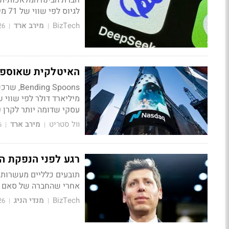
לגיוס לפי שווי של 71 מיליארד דולר, ומכוונת לרישום מניות בשנה הבאה
BizTech
מירב ארד
26
|
|
האיטלקית שאוספת אפליקציות
עסקי שדומה יותר לקרן פרייב
וול סטריט
מירב ארד
6
|
|
רגע לפני הנפקת הטר
תובעים כלליים מעשרות מ
אחרי שהחברה של סאם א
BizTech
מנדי הניג
26
|
|