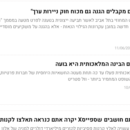
מקבלים הגנה גם מכוח חוק ניירות ערך"
מחוזי בתל אביב לאשר תביעה ייצוגית בטענה לפרט מטעה במסמך "רו
חדשה במובן עקרונות הגילוי הנאות - אלא בהגנה על משקיעים מוסדיי
11/06/20
 הבינה המלאכותית היא בועה
אכותית פעלו עד כה תחת מעטה החשאיות היחסית של חברות פרטיות,
ופט המחמיר ביותר - וול סטריט
10/
X יקרה אתם כנראה תאלצו לקנות אותה
שויה לאלץ קרנות פסיביות להזרים מיליארדי דולרים למניה של אלון 