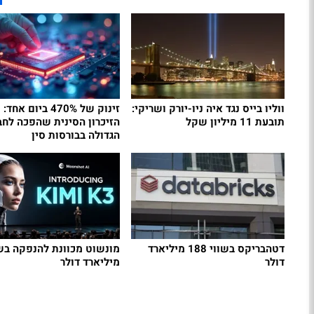
ווליו בייס נגד איה ניו-יורק ושריקי:
זינוק של 470% ביום א
תובעת 11 מיליון שקל
הזיכרון הסינית שהפכה לחב
הגדולה בבורסות סין
דטהבריקס בשווי 188 מיליארד
דולר
מיליארד דולר