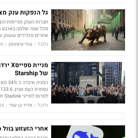
גל הנפקות ענק מצי
אחרים מזכירים ששוק של 80 טריליון דולר סופג זאת 
גלובל
עוזי גרסטמן
26
|
|
מניית
של Starship
לפרוס לווייני Starlink ולהצית מנוע בחלל, יספק סימן להתקדמות לעבר הפעלה מסחרית
גלובל
אדיר בן עמי
26
|
|
אחרי הזעזוע בוול סטריט, DeepSeek מכינה