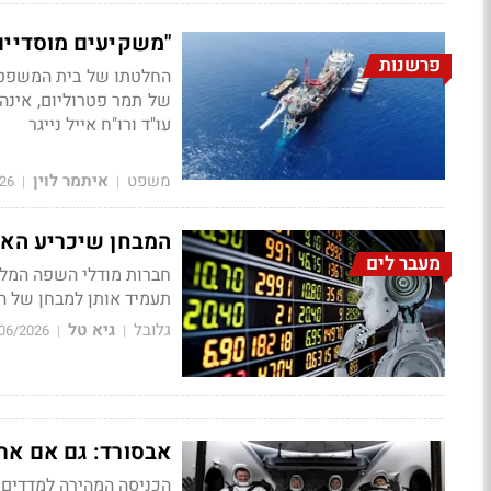
"משקיעים מוסדיים 
פרשנות
החלטתו של בית המשפט ה
של תמר פטרוליום, אינה 
עו"ד ורו"ח אייל נייגר
משפט
איתמר לוין
26
|
|
המבחן שיכריע האם
מעבר לים
חברות מודלי השפה המל
תעמיד אותן למבחן של הש
גלובל
גיא טל
06/2026
|
|
אבסורד: גם אם אתם חושבים שספייס
הכניסה המהירה למדדים ע