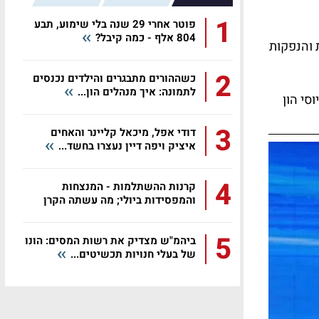
1
פוטר אחרי 29 שנה בלי שימוע, תבע
804 אלף - כמה קיבל?
 והנפקות
2
כשההורים מתבגרים והילדים נכנסים
לתמונה: איך מנהלים הון...
סי הון
3
דודי אפל, מיכאל קליינר והאחים
איציק ויפה דיין נעצרו בחשד...
4
קרנות ההשתלמות - המנצחות
והמפסידות ביולי; מה עשתה הקרן
שלכם?
5
ביהמ"ש מצדיק את רשות המסים: הונו
של בעלי חנויות תכשיטים...