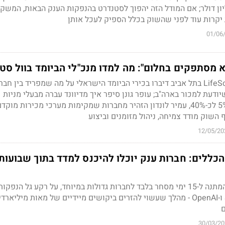
חור של 1.8 טריליון דולר; אם המודל הזה יהפוך לסטנדרט בהנפקות הענק הבאות, המשק
יקרות עוד לפני שהשוק בכלל הספיק לעכל אותן
01/06
 מסתפקים בחלום": מה למדו מנכ"לי הביומד בוול סט
בפאנל המנכ"לים בכנס LifeSci בתל אביב דיברו בכירי הביומד הישראלי על מה שמפריד בין ח
ודעת למכור בארה"ב; עופר גונן סיפר איך מדיוונד עברה מבעלי מניות
אמריקאים בשיעור של 5% לכ-40%, עמיר לונדון הזהיר מחברות שמקימות מערכי מכירות מוק
 השוק מודד צמיחה, ניהול מזומנים וביצוע
12/05/20
כללים: חברות ענק יוכלו להיכנס למדד בתוך שבועות
הבורסה תקצר את זמן ההמתנה ל-15 ימי מסחר בלבד לחברות גדולות במיוחד, על רקע גל הנפק
של ענקיות כמו SpaceX ו-OpenAI - מהלך שעשוי להזרים ביקושים מיידיים של מאות מיליא
ם
30/03/20