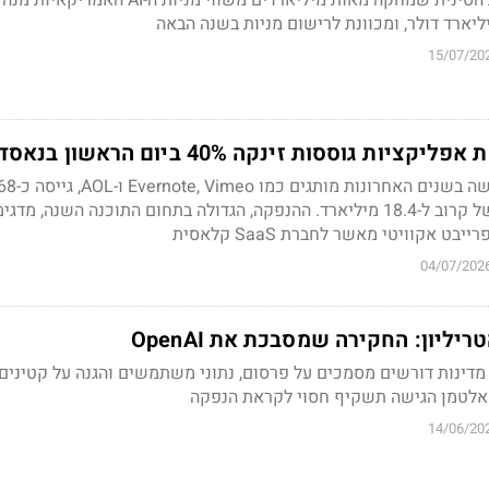
15/07/20
 גוססות זינקה 40% ביום הראשון בנאסד"ק
Bending Spoons, שרכשה בשנים האחרונות מותג
מיליארד דולר לפי שווי של קרוב ל-18.4 מיליארד. ההנפקה, הגדולה בתחום התוכנה השנה, 
ט אקוויטי מאשר לחברת SaaS קלאסית
04/07/202
יליון: החקירה שמסבכת את OpenAI
דינות דורשים מסמכים על פרסום, נתוני משתמשים והגנה על קטינים,
לטמן הגישה תשקיף חסוי לקראת הנפקה
14/06/20