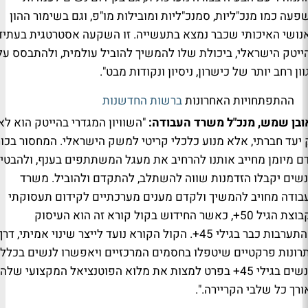
פעה כמו מנכ"ליות, סמנכ"ליות ומובילות מו"פ, וגם בשימור ההון
נושי האיכותי שכבר נמצא בתעשייה. זו השקעה אסטרטגית בעתיד
ייטק הישראלי, ביכולת שלו להמשיך להוביל עולמית, ולהתבסס על
ון רחב יותר של כישרון, ניסיון ונקודות מבט".
ההתפתחויות האחרונות
ברשות החדשנות
ובן שמש, מנכ"ל משרד העבודה:
"
השוויון המגדרי בהייטק הוא לא
 יעד חברתי, אלא מנוע כלכלי קריטי למשק הישראלי. המחסור בכו
ם מיומן מחייב אותנו להרחיב את מעגל המשתתפים בענף, ולהבטי
שים יקבלו הזדמנות שווה להשתלב, להתקדם ולהוביל. משרד
בודה מחויב להמשיך ולקדם מענים מערכתיים לקידום תעסוקתי
בקבוצת הגיל 50+, כאשר החידוש בקול קורא זה הוא העיסוק
וההתערבות כבר בגילי 45+. הקול הקורא נועד לייצר שינוי אמיתי, דרך
רונות פרקטיים שיטפלו בחסמים המרכזיים ויאפשרו לנשים בכלל,
ולנשים בגילי 45+ בפרט למצות את מלוא הפוטנציאל המקצועי שלהן
ורך כל שלבי הקריירה.
"
.