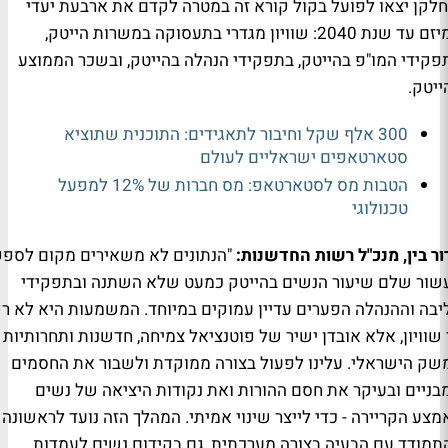
לקן יצאו לפועל בקול קורא זה במטרה לקדם את ארבעת יעדי
המיזם עד שנת 2040: שוויון מגדרי בתעסוקה במשרות הייטק,
פקידי המו"פ בהייטק, בתפקידי הנהלה בהייטק, ובשכר הממוצע
ייטק.
300 אלף שקל וחיבור לתאגידים: התוכנית שתוציא
סטארטאפים ישראליים לעולם
הטבות מס לסטארטאפ: מס חברות של 12% למפעל
טכנולוגי
ור בין, מנכ"ל רשות החדשנות:
"הנתונים לא משאירים מקום לספק
שור שלם שיעור הנשים בהייטק כמעט שלא השתנה ובתפקידי
יבה וההנהלה הפערים עדיין עמוקים במיוחד. המשמעות היא לא ר
 שוויון, אלא אובדן ישיר של פוטנציאל צמיחה, חדשנות ותחרותיות
שק הישראלי. עלינו לפעול בצורה ממוקדת ולשבור את החסמים
בניים ובעיקר את חסם ההורות ואת נקודות היציאה של נשים
מצע הקריירה - כדי לייצר שינוי אמיתי
.
המהלך הזה נועד לראשונה
תמודד עם הבעיה בצורה מערכתית, גם בקידום נשים לעמדות