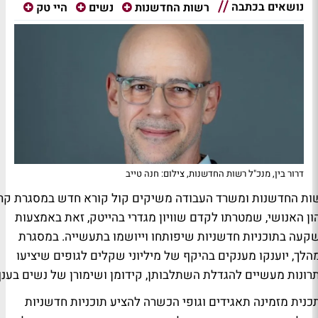
נושאים בכתבה
רשות החדשנות
נשים
היי טק
דרור בין, מנכ"ל רשות החדשנות, צילום: חנה טייב
ות החדשנות ומשרד העבודה משיקים קול קורא חדש במסגרת קרן
ון האנושי, שמטרתו לקדם שוויון מגדרי בהייטק, זאת באמצעות
קעה בתוכניות חדשניות שיפותחו וייושמו בתעשייה. במסגרת
הלך, יוענקו מענקים בהיקף של מיליוני שקלים לגופים שיציעו
רונות מעשיים להגדלת השתלבותן, קידומן ושימורן של נשים בענ
כנית מזמינה תאגידים וגופי הכשרה להציע תוכניות חדשניות