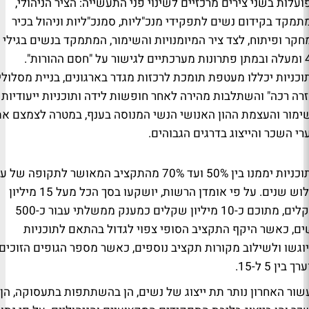
ועלות בשני צירים מרכזיים לשינוי פני התעשייה: הציר הניהולי,
תמקד בקידום נשים לתפקידי מנכ"ליות, סמנכ"ליות וניהול בכיר
חקר ופיתוח, לצד ציר המיומנויות והשימור, המתמקד בנשים בגילי
45 ומעלה ובמתן פתרונות מערכתיים לגישור על "חסם ההורות".
וכניות יכללו מעטפת תומכת לרכזות מגדר בארגונים, בניית מסלולי
זרה רכה" והשתלבות מהירה לאחר חופשות לידה ותוכניות ייעודיות
ימור והעצמת ההון האנושי הנשי המנוסה בענף, במטרה לצמצם את
רי השכר והייצוג בדרגים הגבוהים.
התוכניות יממנו בין 50% ועד 70% מהתקציב המאושר לתקופה של 
שלוש שנים. על פי אומדן הרשות, יושקעו בסך הכל מעל 15 מיליון
שקלים, מתוכם כ-10 מיליון שקלים כמענק ממשלתי עבור כ-500
ים, כאשר היקף התקציב הסופי צפוי לגדול בהתאם לתוכניות
וגשו ולשילוב מקורות תקציב נוספים, כאשר מספר הגופים הזוכים
ך בין 5 ל-15.
שור האחרון נותר תת ייצוג של נשים, הן בהשתתפות בתעסוקה, הן