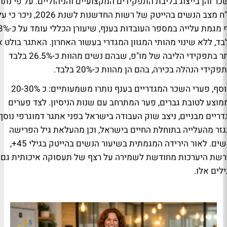
כר והן בייצוג בליבת התפקידים המקצועיים והניהוליים. על פי נתונ
דו"ח מצב הנשים בהייטק של רשות החדשנות לשנת 2026, ניכר כ
אף מגמת עלייה במספר העובדות בענף, 
בד, ללא שינוי מהותי המגוון המגדרי בעשור האחרון. האתגר בולט 
יותר בתפקידי הליבה של מו"פ, שבהם נשים מהוות כ-26.5% בלבד
פקידי הנהלה בכירה, בהם הן מהוות כ-20% בלבד.
בנוסף, פערי השכר המגדריים בענף נותרו משמעותיים: כ 20-30%
מוצע לטובת גברים, פער המתרחב עם שנות הניסיון. לצד פערים
דריים מבניים, ניצב שוק העבודה בישראל בפני אתגר דמוגרפי נוסף,
גזר מהעלייה בתוחלת החיים בישראל, וכן מהעלאת גיל הפרישה
לנשים. לאור הירידה המגמתית בשיעור הנשים בהייטק בגילי 45+,
רשת היערכות מחודשת לשמירה על רצף של תעסוקה איכותית גם
ילים אלו.