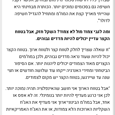
חשיפה גם בסכומים נמוכים יותר. הכותרת מבחינתי היא
שהייתי מאריך קצת את המח"מ ומתחיל להגדיל חשיפה
לדולר”.
ומה לגבי צמוד מול לא צמוד? השקל חזק, אבל בטווח
הקצר עדיין יכולים להיות מדדים גבוהים.
"זו שאלה שצריך לחלק לטווח קצר ולטווח ארוך. בטווח הקצר
יכול להיות שעוד נראה מדדים גבוהים, ולכן במח"מים
הקצרים מאוד הצמודים יכולים ליהנות יותר. אם הסיפור
הביטחוני ומחירי האנרגיה ייקחו עוד שלושה חודשים או חצי
שנה עד שיירגעו, בטווח הקצר יש מקום לצמודים.
"אבל בטווח הארוך אני חושב שהאינפלציה תהיה נמוכה יותר.
לכן אני כרגע מעדיף להיות יותר בנומינלי. זה לא אפס או
אחד, אבל במח"מ הבינוני־ארוך אני מעדיף את האג"ח
השקליות הארוכות הלא צמודות, או את האג"ח האמריקאיות