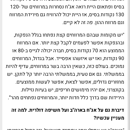
בסיס ופתאום היית רואה אג"ח נסחרות במרווחים של 120-
130 נקודות בסיס, אז היית יכול להרוויח גם מירידת המרווח
וגם מרווח ההון. פה זה לא קיים.
"יש מקומות שבהם המרווחים קצת נפתחו בגלל הנפקות,
ובהנפקות אפשר לפעמים לקבל קצת יותר. אם המרווח
הממוצע הוא 70 נקודות בסיס, חברה יכולה לגייס ב-80 או
90 נקודות, ואז יש איזשהו אפסייד. אבל בגדול, המרווחים
נמוכים. בעולם כזה, כשאין הרבה בשר במרווחים, עדיף להיות
בממשלתי. גם אם טעית, בממשלתי הרבה יותר קל לתקן. יש
מחזורים גדולים, אפשר לצאת, אפשר לעשות ממוצעים.
בקונצרני, אם יהיו מימושים חריפים, יש בעיות נזילות.
הירידות שם בדרך כלל חדות יותר, והמרווחים נפתחים מהר”.
דיברת גם על אג"ח בארה"ב ועל חשיפה דולרית. למה זה
מעניין עכשיו?