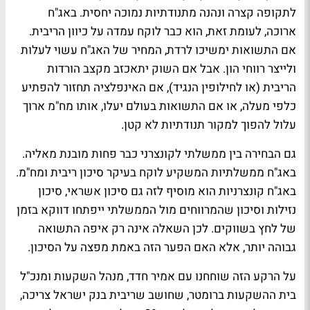
לתקופה קצרה ונהנה מתנודתיות נמוכה יחסית. באג"ח
ארוכה, לעומת זאת, הוא כבר לוקח עמדה על כיוון הריבית.
אם התשואות ימשיכו לרדת, המחיר של האג"ח עשוי לעלות
ולייצר רווחי הון. אבל אם השוק יתאכזב מקצב הורדות
הריבית (או לחילופין הנגיד), אם האינפלציה תחזור להפתיע
כלפי מעלה, או אם התשואות בעולם יעלו, אותו מח"מ ארוך
עלול להפוך למקור תנודתיות לא קטן.
גם הבחירה בין ממשלתי לקונצרני כבר פחות מובנת מאליה.
באג"ח ממשלתיות המשקיע לוקח בעיקר סיכון ריבית ומח"מ.
באג"ח קונצרניות הוא מוסיף לזה גם סיכון אשראי, סיכון
נזילות וסיכון שהמרווחים מול הממשלתי ייפתחו דווקא בזמן
של לחץ בשווקים. לכן השאלה אינה רק איפה התשואה
גבוהה יותר, אלא האם הפער הזה באמת מפצה על הסיכון.
על הרקע הזה שוחחנו עם אמיר חדד, מנהל השקעות ומנכ"ל
בית ההשקעות ברומטר, שחושב שריבית בנק ישראל צריכה,