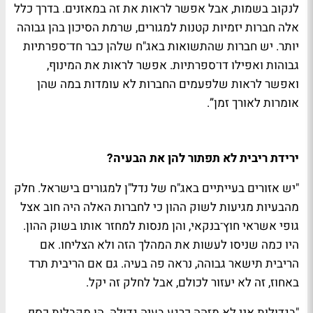
לנקוב בשמות, אבל אפשר לראות את זה במאזנים. בדרך כלל
אלה חברות יזמיות קטנות למגורים, שרמת הסיכון בהן גבוהה
יותר. יש חברות שהתשואות באג"ח שלהן כבר חד־ספרתיות
גבוהות ואפילו דו־ספרתיות. אפשר לראות את המינוף,
ואפשר לראות שלפעמים החברות לא עומדות במה שהן
אומרות לאורך זמן”.
ירידת ריבית לא תפתור להן את הבעיה?
"יש אזורים בעייתיים באג"ח של נדל"ן למגורים בישראל. חלק
מהבעיות מגיעות לשוק ההון כי לחברות האלה היה חוב אצל
גופי אשראי חוץ־בנקאי, והן מנסות למחזר אותו בשוק ההון.
היו כמה שניסו לעשות את המהלך הזה ולא הצליחו. אם
הריבית תישאר גבוהה, נראה פה בעיה. גם אם הריבית תרד
באחוז, זה לא יעזור לכולם, אבל לחלק זה יקל.
"בגדולות אני לא מזהה כרגע בעיה גדולה. הן מקבלות כסף