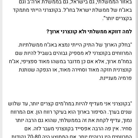
באזור הממשלתי, גם בישראל, גם בממשלת ארה"ב וגם
באג"ח של ממשלת ישראל בחו"ל. בקונצרני הייתי מתמקד
בקצרים יותר”.
למה דווקא ממשלתי ולא קונצרני ארוך?
"בחלק הארוך של התיק הייתי נמצא באג"ח ממשלתיות.
המרווחים בקונצרני לא מספיק גבוהים בשביל להיות שם
במח"מ ארוך, אלא אם כן מדובר במשהו מאוד ספציפי, אג"ח
קונצרנית חזקה מאוד וסחירה מאוד, או הנפקה שנותנת
פרמיה מעניינת.
"בקונצרני אני מעדיף להיות במח"מים קצרים יותר, עד שלוש
שנים בערך. הסיפור בארוך הוא בעיקר רווח הון. אם המרווח
נמוך, עדיף לקחת את זה בממשלתי, שהוא גם הרבה יותר
סחיר. אין פה הרבה אפסייד בקונצרני מעבר לזה. אם
המרווחים היו גבוהים יותר, אם הממוצע היה 70-80 נקודות