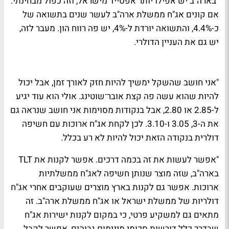
"בארה"ב יש אפילו יותר אפסייד מישראל, וזה כפול מבחינתי.
אם קונים אג"ח ממשלת ארה"ב לעשר שנים בתשואה של
כ-4.4%, והתשואה יורדת ל-4%, יש פה רווח הון. מעבר לזה,
יש גם את העניין הדולרי.
"אני חושב שהשקל ימשיך להיות חזק לאורך זמן, אבל יכול
להיות שהוא עשה פה קצת אובר־שוטינג. אולי הוא עוד יגיע
ל-2.85 או 2.80, אבל בנקודות מסוימות אני חושב שנראה גם
את ה-3, 3.05 ו-3.10. לכן לקחת אג"ח ארוכות עם חשיפה
דולרית בנקודה הזאת יכול להיות לא רע בכלל.
"אפשר לעשות את זה בכמה דרכים. אפשר לקנות את TLT
בארה"ב, שזה מוצר שנותן חשיפה לאג"ח ממשלתיות
ארוכות. אפשר גם לקנות בארץ מוצרים שעוקבים אחרי אג"ח
דולריות של ממשלת ישראל או אג"ח ממשלת ארה"ב. זה
מתאים גם למשקיע פרטי, כי במקום לקנות ישירות אג"ח
שבדרך כלל דורשות סכומי מינימום גבוהים, אפשר לקבל