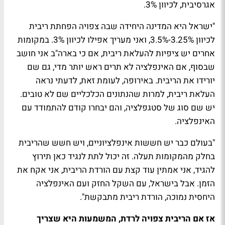
אגרסיבית, לכיוון 3%.
"ישראל היא המדינה היחידה שבה צפויה הפחתת ריבית
לכיוון 3.25%-3.5%, ואני מעריך אפילו לכיוון 3%. במקומות
אחרים יש ציפיות להעלאת ריבית, אם כי בארה"ב אני חושב
שבסוף, אם האינפלציה לא תרים ראש יותר מדי, גם שם
יורידו את הריבית. באירופה, לעומת זאת, לדעתי נראה
העלאת ריבית, למרות שהנתונים הכלכליים שם לא טובים.
יש שם סוג של סטגפלציה, והם יבחרו קודם להתמודד עם
האינפלציה.
"בעולם כבר יש חששות אינפלציוניים, ויש חשש שהריבית
בחלק מהמקומות תעלה. זה יכול לתת לנגיד כאן תירוץ
להגיד, אני אמתין עוד קצת עם הורדת הריבית, אני אקח את
הזמן. אבל בישראל, עם השקל החזק ועם האינפלציה
היחסית נמוכה, הורדת ריבית מתבקשת".
אז אם הריבית צפויה לרדת, המשמעות היא שצריך