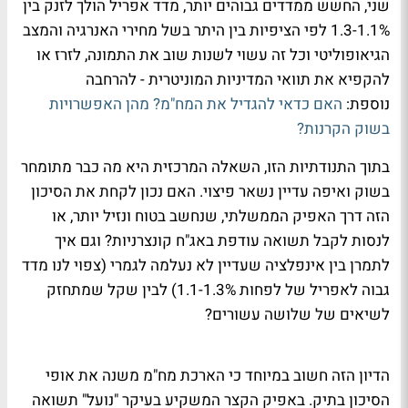
שני, החשש ממדדים גבוהים יותר, מדד אפריל הולך לזנק בין
1.1%-1.3 לפי הציפיות בין היתר בשל מחירי האנרגיה והמצב
הגיאופוליטי וכל זה עשוי לשנות שוב את התמונה, לזרז או
להקפיא את תוואי המדיניות המוניטרית - להרחבה
נוספת:
האם כדאי להגדיל את המח"מ? מהן האפשרויות
בשוק הקרנות?
בתוך התנודתיות הזו, השאלה המרכזית היא מה כבר מתומחר
בשוק ואיפה עדיין נשאר פיצוי. האם נכון לקחת את הסיכון
הזה דרך האפיק הממשלתי, שנחשב בטוח ונזיל יותר, או
לנסות לקבל תשואה עודפת באג"ח קונצרניות? וגם איך
לתמרן בין אינפלציה שעדיין לא נעלמה לגמרי (צפוי לנו מדד
גבוה לאפריל של לפחות 1.1-1.3%) לבין שקל שמתחזק
לשיאים של שלושה עשורים?
הדיון הזה חשוב במיוחד כי הארכת מח"מ משנה את אופי
הסיכון בתיק. באפיק הקצר המשקיע בעיקר "נועל" תשואה