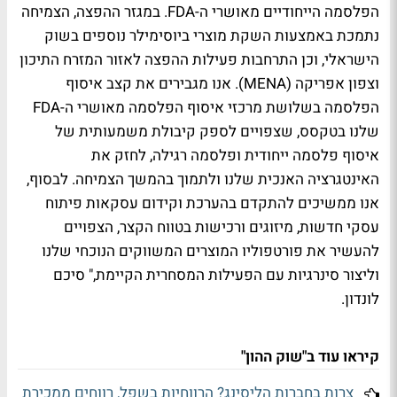
הפלסמה הייחודיים מאושרי ה-FDA. במגזר ההפצה, הצמיחה
נתמכת באמצעות השקת מוצרי ביוסימילר נוספים בשוק
הישראלי, וכן התרחבות פעילות ההפצה לאזור המזרח התיכון
וצפון אפריקה (MENA). אנו מגבירים את קצב איסוף
הפלסמה בשלושת מרכזי איסוף הפלסמה מאושרי ה-FDA
שלנו בטקסס, שצפויים לספק קיבולת משמעותית של
איסוף פלסמה ייחודית ופלסמה רגילה, לחזק את
האינטגרציה האנכית שלנו ולתמוך בהמשך הצמיחה. לבסוף,
אנו ממשיכים להתקדם בהערכת וקידום עסקאות פיתוח
עסקי חדשות, מיזוגים ורכישות בטווח הקצר, הצפויים
להעשיר את פורטפוליו המוצרים המשווקים הנוכחי שלנו
וליצור סינרגיות עם הפעילות המסחרית הקיימת," סיכם
לונדון.
קיראו עוד ב"שוק ההון"
צרות בחברות הליסינג? הרווחיות בשפל, רווחים ממכירת