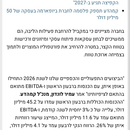
הקפיצה תגיע ב-2027"
קמהדע תספק פלסמה לחברת ביופארמה בעסקה של 50
מיליון דולר
בחברה מציינים כי במקביל להרחבת פעילות הליבה, הם
ממשיכים לבחון עסקאות פיתוח עסקי ומיזוגים ורכישות
בטווח הקצר, במטרה להרחיב את פורטפוליו המוצרים ולתמוך
בצמיחה ארוכת טווח.
"הביצועים התפעוליים והכספיים שלנו לשנת 2026 התחילו
באופן איתן, עם הכנסות ברבעון הראשון ו-EBITDA מתואם
בהתאם לציפיותינו" אמר
עמיר לונדון, מנכ"ל קמהדע
.
"ההכנסות הכוללות ברבעון הראשון עמדו על 45.2 מיליון
דולר, עלייה של כ-3% יחסית לשנה קודמת, ו-EBITDA
מתואם עמד על 11.6 מיליון דולר, המייצג שיעור רווחיות
איתן של 26%. הרווח הנקי לרבעון עמד על 4.1 מיליון דולר,