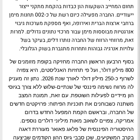
תחום המחייב השקעות הון כבדות בהקמת מתקני ייצור
ייעודיים. החברה מפעילה כיום רשת של כ-2
00
תחנות מימן
ברחבי ארצות הברית ואירופה, ואף מספקת מערכות גיבוי
אנרגטיות מבוססות מימן עבור מרכזי נתונים גדולים. למרות
זאת, מרווחי הרווח של החברה נותרו דלים, בעיקר בשל
עלויות אנרגיה גבוהות ותחרות מתגברת בשוק הגלובלי
.
ב
סוף הרבעון הראשון החברה מחזיקה בקופת מזומנים של
800 מיליון דולר, ועל פי תחזיות האנליסטים, היא צפויה
לשרוף כ-250 מיליון דולר לאורך שנת 2026. נתון זה מעניק
לה מרווח נשימה פיננסי של שנתיים-שלוש ללא צורך בגיוסי
.
הון מיידיים לפעילות השוטפת
עם זאת, תמונת המצב
משתנה כשבוחנים את תוכניות הפיתוח: פרויקטים חדשים
של החברה, ובראשם הקמת המפעל החדש בדרום
אמריקה, צפויים לשאוב מאות מיליוני דולרים נוספים.
ההיסטוריה הפיננסית של פלאג פאואר מעוררת דאגה
בקרב המשקיעים, שכן סבבי גיוס ההון הקודמים שביצעה