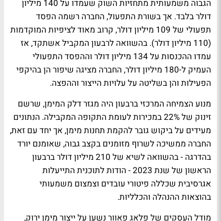
הגבוה משמעותית מתחזיות השוק שעמדו על 140 מיליון
דולר בלבד. אך בשורת התפעול, החברה רשמה הפסד
תפעולי של 109 מיליון דולר, קרוב מאוד לציפיות המוקדמות
(110 מיליון דולר). בהשוואה לרבעון המקביל אשתקד, אז
עמדו ההכנסות על 134 מיליון דולר וההפסד התפעולי
העמיק ל-180 מיליון דולר, החברה מציגה שיפור הן בהיקפי
הפעילות והן בשליטה על עלויות הייצור וההפצה
.
מנוע הצמיחה המרכזי ברבעון היה מגזר דלק המימן, שרשם
זינוק של 22% במכירות לעומת התקופה המקבילה. הנתונים
מעידים על ביקוש גובר להקמת תחנות מימן, אך יחד עם זאת,
החברה ממשיכה לשרוף מזומנים בקצב גבוה, שאומנם יורד
בהדרגה - בהשוואה לשיא של 210 מיליון דולר ברבעון
הראשון של שנת 2023 - הודות לתוכנית התייעלות
אגרסיבית שכללה פיטורי עובדים וצמצום משמעותי
בהוצאות ההנהלה והכלליות
.
מודל העסקים של פלאג פאוור נשען על ייצור מימן ירוק,