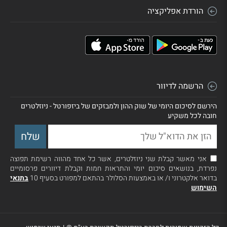
הורדת אפליקציה
הרשמה לדיוור
הירשם לסיכום היומי של שוק ההון ולמבזקים של ביזפורטל - ניוזלטרים
חובה לכל משקיע
אני מאשר קבלת שני ניוזלטרים, אשר כל אחד מהווה רשימת תפוצה
נפרדת, בנושאים סיכום יומי והתראות חמות וקבלת דיוורים פרסומיים
בדואר אלקטרוני ו/ או באמצעות הסלולר בהתאם למפורט בסעיף 10
בתנאי
השימוש