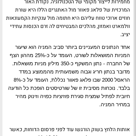
מחמירות לייצור מקומי של הטכנולוגיה. נקודת האור
המרכזית של פלאג פאוור מול האתגרים הללו היא שורת
חוזים ארוכי טווח עליהם היא חתומה מול ענקיות הקמעונאות
וולמארט ואמזון, מהלכים המבטיחים לה זרם הכנסות עתידי
יציב
.
אחד הנתונים המעניינים ביותר סביב המניה הוא שיעור
המניות המושאלות לשורט, העומד על כ-25% מההון הצף
של החברה - נתון המשקף כ-350 מיליון מניות מושאלות.
מדובר בנתון חריג וגבוה משמעותית מהממוצע במדד
הראסל 2000 שבו פלאג פאוור נכללת, העומד על כ-8%
בלבד. נוכחות מסיבית זו של שורטיסטים הופכת כל הודעה
חיובית לפתיל שמצית
סגירת פוזיציות כפויה וזינוק מהיר
במחיר המניה
.
אותות הלחץ בשוק הורגשו עוד לפני פרסום הדוחות, כאשר