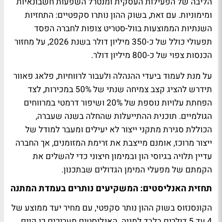
הליבה של הפעילות העסקית ומנטרל השפעות חשבונאיות
ומימוניות. עם זאת, בשוק ההון נותרו סקפטיים: התחזיות
השנתיות הממוצעות בוול-סטריט צופות לחברה הפסד
תפעולי כולל של כ-350 מיליון דולר בשנת 2026, על מחזור
הכנסות צפוי של כ-800 מיליון דולר
.
על מנת לעמוד ביעדי ההנהלה ולעבור לרווחיות, פלאג פאוור
תידרש להציג קצב צמיחה שנתי של 50% במכירות, לצד
הפחתת עלויות נוספת של 20% ושיפור דרמטי במרווחים
הגולמיים. תוכנית ההתייעלות שהחלה בשנה שעברה,
הכוללת סגירת מתקני ייצור לא יעילים ומעבר למודל של
ייצור מרוכז, אומנם מייצבת את זרימת המזומנים, אך החברה
עדיין תלויה בגיוסי הון ובמימון חיצוני כדי להשלים את
הקמתם של מפעלי המימן הגדולים שבתכנון
.
תחזית האנליסטים: המשקיעים נותרים בעמדת המתנה
הקונסנזוס בשוק ההון נותר סקפטי, עם מחיר יעד ממוצע של
4 עד 5 דולרים בלבד למניה. האנליסטים מעריכים כי קיים