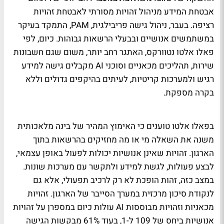
אבטחת המידע מניהול זהויות מסורתי לאבטחת זהויות
רציפה. בעבר, ניהול גישה פריבילגית, PAM, התמקד בעיקר
במשתמשים אנושיים ובבעלי הרשאות גבוהות. כיום, לפי
פאלו אלטו נטוורקס, האתגר רחב יותר, משום שגם חשבונות
שירות, תהליכים מכאניים וסוכני AI מקבלים גישה למידע
רגיש ולמערכות קריטיות, לעיתים בהיקפים גדולים וללא
בקרה מספקת.
בפאלו אלטו טוענים כי האימוץ המהיר של בינה מלאכותית
משנה את השאלה מי או מה מחזיקים בהרשאות בתוך
הארגון. זהויות שאינן אנושיות יכולות לפעול באופן עצמאי,
לבצע פעולות, לגשת למידע ולתקשר עם מערכות שונות.
במצב כזה, זהות הופכת לא רק לרכיב תפעולי, אלא גם
לנקודת סיכון מרכזית במערך הסייבר של הארגון. זהויות
מכאניות וזהויות מבוססות AI עולות כיום במספרן על זהויות
אנושיות ביחס של 109 ל-1, בעוד 61% מבקשות הגישה