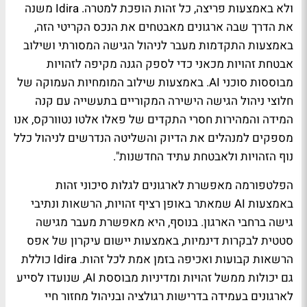
ולא באמצעות פריצה, כל זהות הופכת למטרה. Idira משנה
את הדרך שבה ארגונים מאבטחים את הנכס הקריטי הזה,
באמצעות התקדמות מעבר לניהול הגישה המסורתי ושילוב
אבטחת זהויות מכאני כדי לספק הגנה מקיפה לזהויות
מבוססות סוכני AI. באמצעות שילוב המומחיות העמוקה של
חלוצי ניהול הגישה הישירה המקוריים בתעשייה עם קנה
המידה והמהירות חסרי התקדים של פאלו אלטו נטוורקס, אנו
מספקים למנהלים את הדיוק והשליטה הנדרשים לניהול כלל
נוף הזהויות ולאבטחת עתיד החדשנות".
הפלטפורמה מאפשרת לארגונים לגלות סיכוני זהות
באמצעות AI שמאתר באופן רציף זהויות, הרשאות ונתיבי
גישה ברחבי הארגון. בנוסף, היא מאפשרת מעבר מגישה
סטטית לבקרות דינמיות, באמצעות יישום עיקרון של אפס
הרשאות קבועות ואכיפה בזמן אמת לכל זהות. Idira כוללת
גם יכולות ממשל זהויות ומדיניות מבוססת AI, שנועדו לסייע
לארגונים בעמידה בדרישות רגולציה ובניהול מחזור חיי