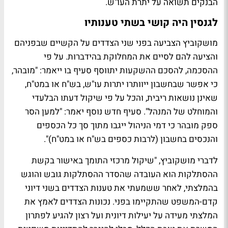
הבנקים תשואה על יתרת העו"ש.
לגנסין היה קושי בשתי טענותיו
מושקוביץ הצביעה בפני שני הצדדים על הקשיים שבפניהם
והציעה להם לסיים את המחלוקת בהידברות. על פי
ההסכמה, להסכם ההשקעות יתווסף סעיף בו ייאמר: "מובהר,
כי אפשר שבחשבון ייוותרו יתרות עו"ש, בש"ח או במט"ח,
שאינן נושאות ריבית, והכל על פי שיקול דעתו הבלעדי
והמוחלט של המנהל". סעיף חדש נוסף יאמר: "למען הסר
ספק מובהר כי דמי הניהול ייגבו מתוך סך כל הכספים
והנכסים בחשבון (לרבות כספים בש"ח או במט"ח)".
לדברי מושקוביץ, "שיקול מרכזי התומך באישור בקשת
ההסתלקות הוא העובדה שהסדר ההסתלקות גובש והוגש
בהמלצתי, לאחר ששמעתי את טענות הצדדים בשני דיוני
קדם-המשפט שהתקיימו בפני. נכונות הצדדים לאמץ את
המלצתי מעידה על יעילות דיונית ועל רצון להגיע לפתרון