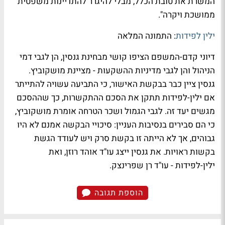
המשרת את טובת הכלל, מבלי להיגרר להתדיינות משפטית
ממושכת ויקרה".
ילין לפידות
: התמונה המלאה
דיוני קדם-המשפם הציפו קושי מבחינת גנסין, הן לגבי דמי
הניהול והן לגבי מדיניות ההשקעות - מציינת מושקוביץ.
גנסין ציין כבר בבקשת האישור, כי התביעה עשויה להתייתר
אם ילין-לפידות תתקן את הסכם ההתקשרות, כך שההסכם
מגשים יעד זה. לגבי הגמול ושכר הטרחה אומרת מושקוביץ,
כי הם סבירים בנסיבות העניין: סיכויי הבקשה אמנם לא היו
גבוהים, אך לא הייתה זו בקשת סרק ויש לעודד הגשת
בקשות ראויות. את גנסין ייצג עו"ד אוהד רוזן, ואת
ילין-לפידות - עו"ד רן שפרינצק.
הוספת תגובה