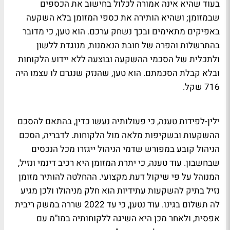
בעוד שהיא אינה אמורה לכלול בחישוב את הכספים
שבמזומן; ושהיא הותירה את כספי המזומן בלא השקעה
באפיקים מתאימים ובכך נשחק ערכם. הוא טען, כי מדובר
בהתרשלות והפרה של חובת הנאמנות, מנוגדת ללשון
ולתכלית של הסכמי ההשקעה ובוצעה ללא יידוע הלקוחות
ובלא קבלת הסכמתם. הוא טען, שהנזק שנגרם לו עצמו היה
716 שקל.
ילין-לפידות טענה, כי פעולותיה נעשו כדין, בהתאם להסכם
ההשקעות ובשקיפות מלאה מול הלקוחות. לדבריה, הסכם
הניהול קובע במפורש שדמי הניהול ייגזרו מכל הנכסים
שבחשבון. עוד טענה, כי יתרת המזומן היא רכיב דינמי ונזיל,
המנוהל על פי שיקול דעת מקצועי. ההחלטה להותיר מזומן
נזיל בתיק להשקעות עתידיות הוא חלק מניהולו ולכן מגיע
לה תשלום בגינו. עוד נטען, כי עד 2022 שררה במשק ריבית
אפסית, ולאחר מכן היא השיגה ללקוחותיה במו"מ עם