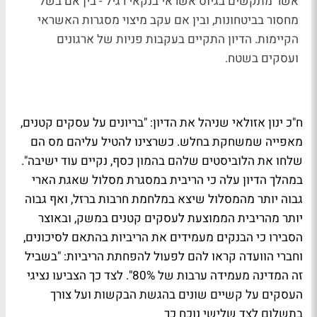
אשר מתקשים בגיוס אשראי בנקאי רגיל - בין אם בשל
מחסור בביטחונות, ובין אם עקב מיצוי מסגרות האשראי
הקיימות. הדיון התקיים בעקבות פניות של ארגונים
ועסקים בשטח.
ח"כ ינון אזולאי שניהל את הדיון: "בריונים על עסקים קטנים,
מאפייה שמשחקת בחלש. כשרצינו להטיל עליהם מס הם
שלחו את הלוביסטים שלהם בהמון כסף, נקיים עוד ישיבה".
במהלך הדיון עלה כי הריבית במסגרת מסלול שאגת הארי
גבוה יותר מהמסלול שיצא במלחמת חרבות ברזל, ואף גבוה
יותר מהריבית הממוצעת לעסקים קטנים במשק, ובאוצר
הסבירו כי הבנקים מעמידים את הריביות בהתאם לסיכונים,
וחברי הוועדה קראו להם לפעול להפחתת הריביות: "בשביל
זה המדינה מעמידה ערבות של 80%". לצד כך הצביעו נציגי
העסקים על קשיים שונים בהגשת הבקשות ועל צורך
בתשלום לצד שלישי נוכח כך