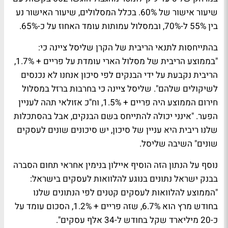
שיעור אישור של 60%. בכלל המסלולים, שיעור האישור נע
בין 55% ל-70%, ובמסלול עמותות עומד האחוז על כ-65%.
בהתייחסות לתנאי הריבית של הקרן שליסל ציינה כי:
"בממוצע הריבית של מסלול הארי עומדת על פריים + 1.7%,
הריבית נקבעת על ידי הבנקים לפי סיכון אנחנו לא נכנסים
לשיקולים שלהם". שליסל ציינה כי בחרבות ברזל במסלול
חירום הממוצע היה פריים + 1.5%, וח"כ אזולאי תהה לעניין
הפער. "אינני יכולה להתייחס בשם הבנקים, אבל בהסתכלות
שלנו ריבית היא עניין של סיכון, יש סיכונים שונים לעסקים
שונים" השיבה שליסל.
נוסף על הנתון הזה הוסיף איילון בנימין אחראי תחום הסברה
בבנק ישראל נתונים בנוגע להלוואות לעסקים בישראל:
"הממוצע להלוואות לעסקים קטנים לפי הנתונים שלנו
בחודש מרץ הוא 6.7%, שזה פריים + 1.2%, הסכום עומד על
כ-20 מיליארד שקל בחודש ל-34 אלף עסקים".