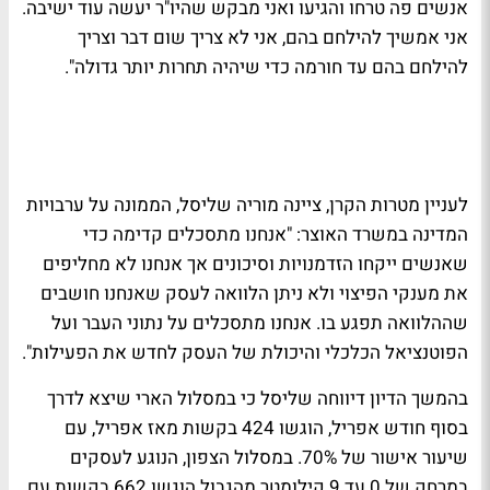
אנשים פה טרחו והגיעו ואני מבקש שהיו"ר יעשה עוד ישיבה.
אני אמשיך להילחם בהם, אני לא צריך שום דבר וצריך
להילחם בהם עד חורמה כדי שיהיה תחרות יותר גדולה".
לעניין מטרות הקרן, ציינה מוריה שליסל, הממונה על ערבויות
המדינה במשרד האוצר: "אנחנו מתסכלים קדימה כדי
שאנשים ייקחו הזדמנויות וסיכונים אך אנחנו לא מחליפים
את מענקי הפיצוי ולא ניתן הלוואה לעסק שאנחנו חושבים
שההלוואה תפגע בו. אנחנו מתסכלים על נתוני העבר ועל
הפוטנציאל הכלכלי והיכולת של העסק לחדש את הפעילות".
בהמשך הדיון דיווחה שליסל כי במסלול הארי שיצא לדרך
בסוף חודש אפריל, הוגשו 424 בקשות מאז אפריל, עם
שיעור אישור של 70%. במסלול הצפון, הנוגע לעסקים
במרחק של 0 עד 9 קילומטר מהגבול הוגשו 662 בקשות עם