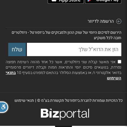
הרשמה לדיוור
הירשם לסיכום היומי של שוק ההון ולמבזקים של ביזפורטל - ניוזלטרים
חובה לכל משקיע
אני מאשר קבלת שני ניוזלטרים, אשר כל אחד מהווה רשימת תפוצה
נפרדת, בנושאים סיכום יומי והתראות חמות וקבלת דיוורים פרסומיים
בדואר אלקטרוני ו/ או באמצעות הסלולר בהתאם למפורט בסעיף 10
בתנאי
השימוש
כל הזכויות שמורות לחברת ביזפורטל תקשורת בע"מ ©
|
תנאי שימוש