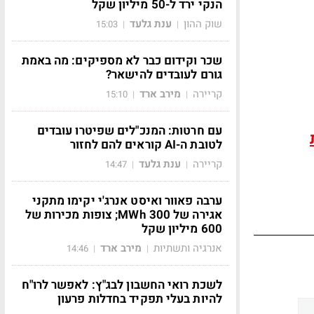
הנקי ירד ל-50 מיליון שקל
שוק ההון
ענת גלעד
15:03
|
|
שכר וקידום כבר לא מספיקים: מה באמת
גורם לעובדים להישאר?
קריירה
מירב ארד
15:10
|
|
עם חרטות: המנכ"לים שפיטרו עובדים
לטובת ה-AI קוראים להם לחזור
קריירה
ענת גלעד
14:47
|
|
ערבה פאוור ואיסט אנרג'י יקימו מתקני
אגירה של 300 MWh; צופות מכירות של
600 מיליון שקל
אנרגיה ותשתיות
מירב ארד
14:46
|
|
לשכת רואי החשבון לבג"ץ: לאפשר לרו"ח
להיות בעלי תפקיד בחדלות פרעון