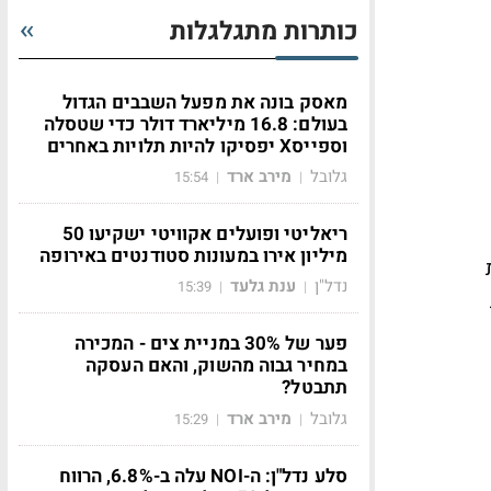
כותרות מתגלגלות
מאסק בונה את מפעל השבבים הגדול
בעולם: 16.8 מיליארד דולר כדי שטסלה
וספייסX יפסיקו להיות תלויות באחרים
גלובל
מירב ארד
15:54
|
|
ריאליטי ופועלים אקוויטי ישקיעו 50
מיליון אירו במעונות סטודנטים באירופה
נדל"ן
ענת גלעד
15:39
|
|
ת
פער של 30% במניית צים - המכירה
במחיר גבוה מהשוק, והאם העסקה
תתבטל?
גלובל
מירב ארד
15:29
|
|
סלע נדל"ן: ה-NOI עלה ב-6.8%, הרווח