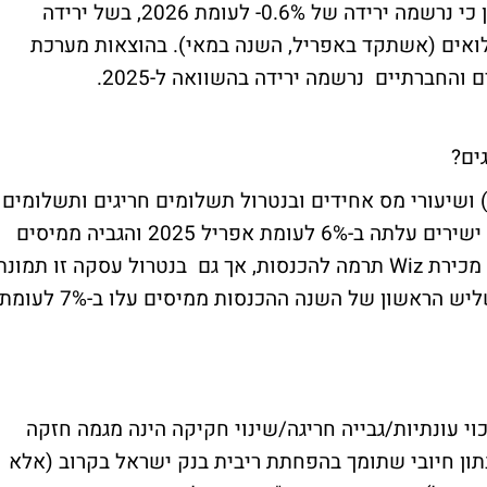
בהתייחסות להוצאות משרדי הממשלה, מצויין כי נרשמה ירידה של 0.6%- לעומת 2026, בשל ירידה
לואים (אשתקד באפריל, השנה במאי). בהוצאות מערכת
החברתיים נרשמה ירידה בהשוואה ל-2025.
ים?
) ושיעורי מס אחידים ובנטרול תשלומים חריגים ותשלומים
שנדחו ממרץ - הגביה באפריל 2026 ממיסים ישירים עלתה ב-6% לעומת אפריל 2025 והגביה ממיסים
 מכירת
Wiz
תרמה להכנסות, אך גם בנטרול עסקה זו תמונת
המצב חיובית והגירעון הכולל נמוך יחסית. בשליש הראשון של השנה ההכנסות ממיסים עלו ב-7% לעומ
וי עונתיות/גבייה חריגה/שינוי חקיקה הינה מגמה חזקה
 של 2010-2019. "מדובר בנתון חיובי שתומך בהפחתת ריבית בנק ישראל בקרוב (אלא