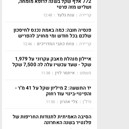
772 אלף שקל בשנה לרופא מומחה,
ושליש מזה פרטי
קריירה
ענת גלעד
12:48
|
|
פנסיה חובה: כמה באמת נכנס לחיסכון
שלכם בכל חודש ומי מחויב להפריש
קריירה
צוות כתבי המדריכים
12:46
|
|
איילון מנהלת מאבק עקרוני על 1,979
שקל - שעד עכשיו עלה לה 7,500 שקל
משפט
איתמר לוין
11:38
|
|
יד התשעה: 2 מיליון שקל על 41 מ"ר -
והפינוי-בינוי עוד רחוק
נדל"ן
צלי אהרון
11:50
|
|
הסיבה האמיתית לתנודות החריפות של
פלנטיר בשנה האחרונה