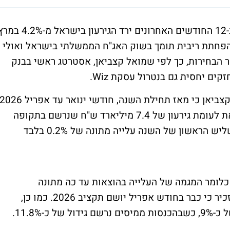
בהתייחסות לנתוני הגירעון, כותב קצביאן כי ב-12 החודשים האחרונים ירד הגירעון בישראל מ-%
צפי להפחתת ריבית תומך בשוק האג"ח הממשלתי בישראל ואולי
 הבחירות, כך לפי שמואל קצביאן, אסטרטג ראשי בבנק
חזקים יחסית גם בנטרול עסקת
Wiz
.
נרשם עודף תקציבי של 9.9 מיליארד ש"ח, זאת לעומת גירעון של 7.4 מיליארד ש"ח שנרשם בתקופה
מקבילה אשתקד. הוצאות הממשלה רשמו בשליש הראשון של השנה עלייה מתונה של 0.2% בלבד
כנון לתקציב 2026 הוא גידול של כ-7.3%, כלומר המגמה של העלייה בהוצאות עד כה מתונה
משמעותית מהתכנון השנתי. בדוח, קצביאן מזכיר כי כבר בחודש אפריל יושם תקציב 2026. כמו כן,
-11.8%.