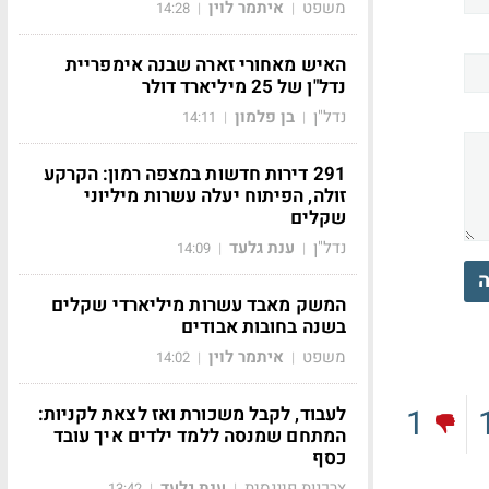
משפט
איתמר לוין
14:28
|
|
האיש מאחורי זארה שבנה אימפריית
נדל"ן של 25 מיליארד דולר
נדל"ן
בן פלמון
14:11
|
|
291 דירות חדשות במצפה רמון: הקרקע
זולה, הפיתוח יעלה עשרות מיליוני
שקלים
נדל"ן
ענת גלעד
14:09
|
|
ה
המשק מאבד עשרות מיליארדי שקלים
בשנה בחובות אבודים
משפט
איתמר לוין
14:02
|
|
1
לעבוד, לקבל משכורת ואז לצאת לקניות:
המתחם שמנסה ללמד ילדים איך עובד
כסף
צרכנות פיננסית
ענת גלעד
13:42
|
|