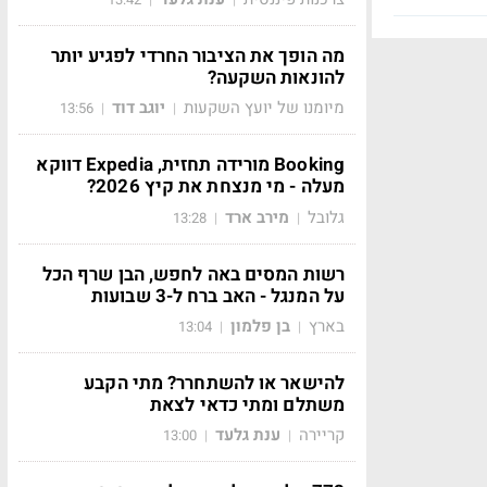
מה הופך את הציבור החרדי לפגיע יותר
להונאות השקעה?
מיומנו של יועץ השקעות
יוגב דוד
13:56
|
|
Booking מורידה תחזית, Expedia דווקא
מעלה - מי מנצחת את קיץ 2026?
גלובל
מירב ארד
13:28
|
|
רשות המסים באה לחפש, הבן שרף הכל
על המנגל - האב ברח ל-3 שבועות
בארץ
בן פלמון
13:04
|
|
להישאר או להשתחרר? מתי הקבע
משתלם ומתי כדאי לצאת
קריירה
ענת גלעד
13:00
|
|