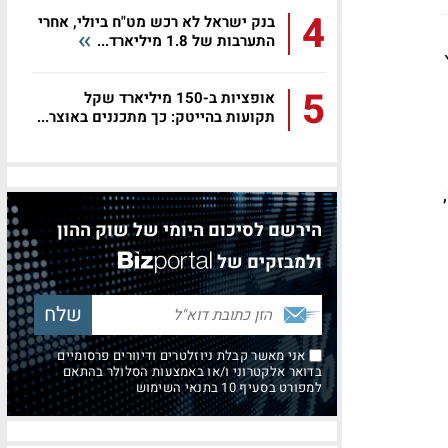
4
בנק ישראל לא רכש מט"ח ביולי, אחרי
התערבות של 1.8 מיליארד...
4.2 במרץ
5
אופציות ב-150 מיליארד שקל
תקועות בהייטק: כך מתכננים באוצר...
בהתייחסות לנתוני הגירעון של ישראל, אומר קצביאן כי מאז תחילת השנה, חודשי ינואר עד אפריל 2026,
הירשם לסיכום היומי של שוק ההון
ולמבזקים של
אני מאשר קבלת ניוזלטרים ודיוורים פרסומיים
בדואר אלקטרוני ו/או באמצעות הסלולר בהתאם
למפורט בסעיף 10 בתנאי השימוש