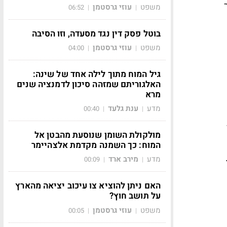
ר
משפט
עוזי גרסטמן
06:52
|
|
בוטל פסק דין נגד מסעדה, וזו הסיבה
משפט
עוזי גרסטמן
04:00
|
|
גיל המוח מתוך לילה אחד של שינה:
האלגוריתם שמזהה סיכון לדמנציה שנים
מרא
מדע
ענת גלעד
00:40
|
|
מולקולת השומן שנוסעת מהבטן אל
המוח: כך השמנה מקדמת אלצהיימר
מדע
מירב ארד
00:09
|
|
האם ניתן להוציא צו עיכוב יציאה מהארץ
על תושב חוץ?
משפט
עוזי גרסטמן
00:05
|
|