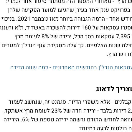
ודש מרץ" - מאחורי המספר הזה מסתתר סיפור אחר לגמרי:
מימוש אופציות שנחתמו בעיקר לאורך 2025 בפרויקט ענק אחד בעיר, שהגיעו למועד הפקיעה שלהן
בחודש מרץ. 441 דירות "נמכרו" בתל אביב בחודש אחד - הרמה הגבוהה ביותר מאז נובמבר 2021. בניכוי
האירוע הזה, ובניכוי רכישות של קרנות ריט שסגרו עסקאות על 160 דירות להשכרה באשדוד, ת"א ורעננ
- התמונה האמיתית של מרץ 2026 היא קשה: 7,395 עסקאות בסך הכל, ירידה של 8% לעומת מרץ
ת שנות האלפיים. כך עלה מסקירת ענף הנדל"ן למגורים
חודש מרץ.
סקאות הנדל"ן בחודשים האחרונים - כמה שווה הדירה
צריך לדאוג
קבלנים - אלא משפרי הדיור. סגמנט זה, שנחשב לעמוד
השדרה של שוק בריא, רכש בחודש מרץ 2,015 דירות בלבד - ירידה חדה של 23% לעומת מרץ אשתקד,
בהמשך לירידה של 12% בחודש הקודם. בהשוואה לחודש הקודם נרשמה ירידה נוספת של 6%. הירידה
 בולטות לרעה במיוחד.