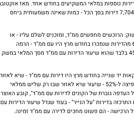
דול בין קניות למכירות הביא לצבירת 420 דירות נוספות במלאי המשקיעים בחודש אחד. מאז אוקטוב
2021 נגרעו ממלאי הדירות שבידי משקיעים 7,704 דירות בסך הכל - כמות שאינה משמעותית ביחס
ק: הרוכשים מחפשים ממ"ד, ומוכנים לשלם עליו - או
לוותר על עסקה בלעדיו. בשוק יד שנייה, 65% מהדירות שנמכרו בחודש מרץ היו עם ממ"ד - הרמה
הגבוהה ביותר מאז תחילת 2024, ורחוק מ-45% בלבד שהוא שיעור הדירות עם ממ"ד מסך המלאי במשק
ין האזורים: נתניה, שם 78% מעסקאות יד שנייה בחודש מרץ היו דירות עם ממ"ד - שיא לאזור
מאז תחילת 2024. אזור חיפה הציג גם הוא קפיצה ל-52% - שיעור שיא לאזור שבו רק שליש ממלאי
 העדפה גוברת של הקונים לדירות עם ממ"ד", קובע האוצר.
התרכזה בדירות "על הנייר" - בעוד שגדל שיעור הדירות עם
ל הרכישה - הם פשוט מחכים לדירה עם ממ"ד זמינה.