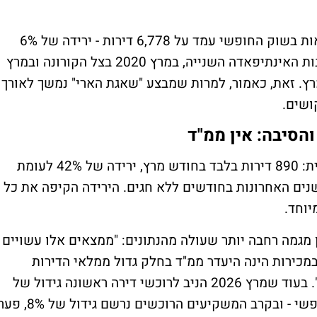
בניכוי המכירות בסבסוד ממשלתי, סך העסקאות בשוק החופשי עמד על 6,778 דירות - ירידה של 6%
לעומת מרץ 25'. בהשוואה היסטורית, רק בשנות האינתיפאדה השנייה, במרץ 2020 בצל הקורונה ובמרץ
 מרץ. זאת, כאמור, למרות שמבצע "שאגת הארי" נמשך לאורך
ושים.
הנפילה במכירות המשקיעים לא פחות דרמטית: 890 דירות בלבד בחודש מרץ, ירידה של 42% לעומת
נים האחרונות בחודשים ללא חגים. הירידה הקיפה את כל
יוחד.
 מגמה רחבה יותר שעולה מהנתונים: "ממצאים אלו עשויים
במכירות הינה היעדר ממ"ד בחלק גדול ממלאי הדירות
שמחזיקים משקיעים באזורי תל אביב וחיפה". בעוד שמרץ 2026 הניב לרוכשי דירה ראשונה גידול של
2% לעומת אשתקד - 3,454 דירות בשוק החופשי - ובקרב המשקיעים הרוכשים נרשם גידול של %