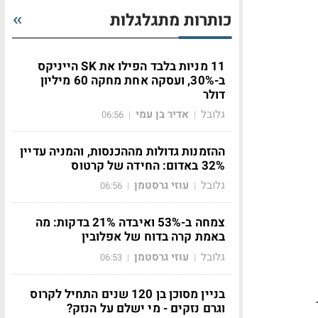
כותרות מתגלגלות
11 מניות בלבד הפילו את SK הייניקס
ב-30%, ועסקה אחת מחקה 60 מיליון
דולר
גלובל
אדיר בן עמי
06:56
|
|
ההזמנות גדולות מההכנסות, והמניה עדיין
32% באדום: החידה של קרטוס
גלובל
עוזי גרסטמן
06:56
|
|
צמחה ב-53% ואיבדה 21% בדקות: מה
באמת קרה בדוח של אפלובין
גלובל
עוזי גרסטמן
06:53
|
|
בניין מסוכן בן 120 שנים התחיל לקרוס
8, פער
וגרם נזקים - מי ישלם על הנזק?