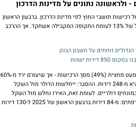
 ולראשונה נתונים על מדינות הדרכון
רכישות תושבי החוץ לפי מדינת הדרכון. ברבעון הראשון
של 2026 רכשו תושבי חוץ 490 דירות - גידול של 13% לעומת התקופה המקבילה אשתקד. אך ההרכב
 הגדולים נוחתים על חשבון הבנק
האמריקאים עדיין מובילים עם 238 דירות - כמעט מחצית (49%) מסך הרכישות - אך שיעורם ירד מ-60%
ברבעון הראשון של 2025, וכמותם ירדה אף היא מ-248 דירות. ההסבר: ייחלשות הדולר מול השקל
ות במונחים דולריים. לעומת זאת, האירו נחלש מול השקל
ב-4% בלבד - ומכאן הגידול החד ברכישות הצרפתים: מ-84 דירות ברבעון הראשון של 2025 ל-130 דירות
ת