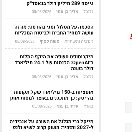
גייסה 289 מיליון דולר בנאסד״ק
גלובל
אדיר בן עמי
05/08/2026
|
|
הסכמה על מסלול זמני בהורמוז: מה זה
עושה למחיר החבית ולביטוח המכליות
אנרגיה ותשתיות
משה כסיף
05/08/2026
|
|
מיקרוסופט חשפה את היקף התלות
ב־OpenAI: הכנסות של 24.1 מיליארד
דולר בשנה
גלובל
אדיר בן עמי
05/08/2026
|
|
אופציות ב-150 מיליארד שקל תקועות
בהייטק: כך מתכננים באוצר למסות אותן
בארץ
אדיר בן עמי
05/08/2026
|
|
מייקל ברי מגלגל את השורט על אנבידיה
ל-2027 ומזהיר: השוק קרוב לשיא ולנפ