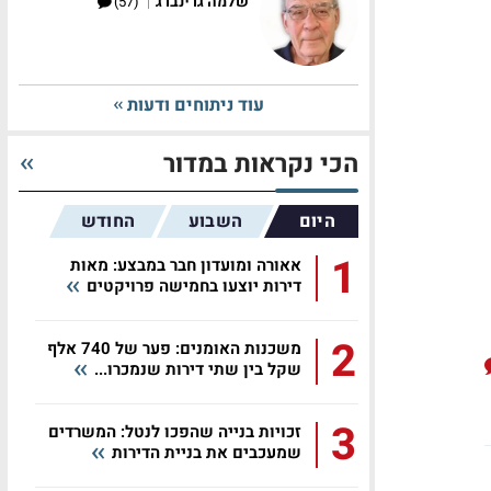
|
שלמה גרינברג
(57)
עוד ניתוחים ודעות
הכי נקראות במדור
היום
השבוע
החודש
1
אאורה ומועדון חבר במבצע: מאות
דירות יוצעו בחמישה פרויקטים
2
משכנות האומנים: פער של 740 אלף
שקל בין שתי דירות שנמכרו...
3
זכויות בנייה שהפכו לנטל: המשרדים
שמעכבים את בניית הדירות