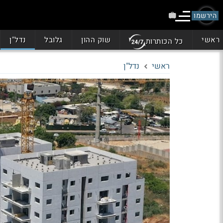
הירשמו
ראשי
שוק ההון
גלובל
נדל"ן
כל הכותרות
ראשי
נדל"ן