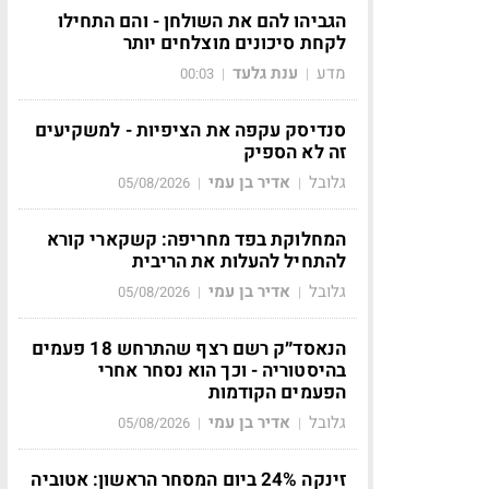
הגביהו להם את השולחן - והם התחילו
לקחת סיכונים מוצלחים יותר
מדע
ענת גלעד
00:03
|
|
סנדיסק עקפה את הציפיות - למשקיעים
זה לא הספיק
גלובל
אדיר בן עמי
05/08/2026
|
|
המחלוקת בפד מחריפה: קשקארי קורא
להתחיל להעלות את הריבית
גלובל
אדיר בן עמי
05/08/2026
|
|
הנאסד״ק רשם רצף שהתרחש 18 פעמים
בהיסטוריה - וכך הוא נסחר אחרי
הפעמים הקודמות
גלובל
אדיר בן עמי
05/08/2026
|
|
זינקה 24% ביום המסחר הראשון: אטוביה