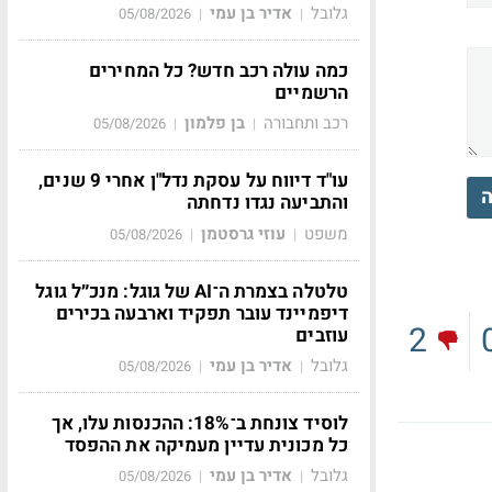
גלובל
אדיר בן עמי
05/08/2026
|
|
כמה עולה רכב חדש? כל המחירים
הרשמיים
רכב ותחבורה
בן פלמון
05/08/2026
|
|
עו"ד דיווח על עסקת נדל"ן אחרי 9 שנים,
ה
והתביעה נגדו נדחתה
משפט
עוזי גרסטמן
05/08/2026
|
|
טלטלה בצמרת ה־AI של גוגל: מנכ״ל גוגל
דיפמיינד עובר תפקיד וארבעה בכירים
2
עוזבים
גלובל
אדיר בן עמי
05/08/2026
|
|
לוסיד צונחת ב־18%: ההכנסות עלו, אך
כל מכונית עדיין מעמיקה את ההפסד
גלובל
אדיר בן עמי
05/08/2026
|
|